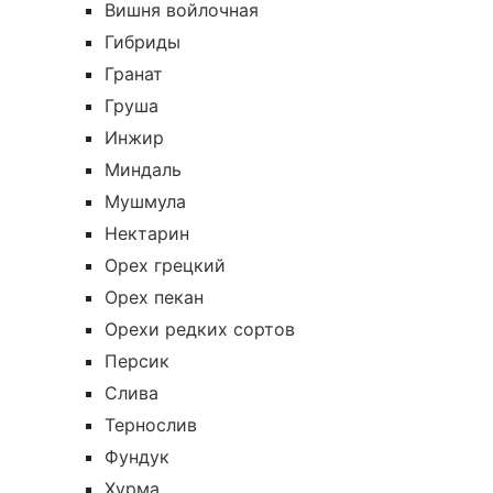
Вишня войлочная
Гибриды
Гранат
Груша
Инжир
Миндаль
Мушмула
Нектарин
Орех грецкий
Орех пекан
Орехи редких сортов
Персик
Слива
Тернослив
Фундук
Хурма