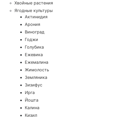
Хвойные растения
Ягодные культуры
Актинидия
Арония
Виноград
Годжи
Голубика
Ежевика
Ежемалина
Жимолость
Земляника
Зизифус
Ирга
Йошта
Калина
Кизил