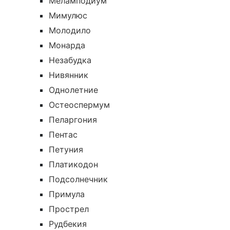
Меламподиум
Мимулюс
Молодило
Монарда
Незабудка
Нивянник
Однолетние
Остеоспермум
Пеларгония
Пентас
Петуния
Платикодон
Подсолнечник
Примула
Прострел
Рудбекия