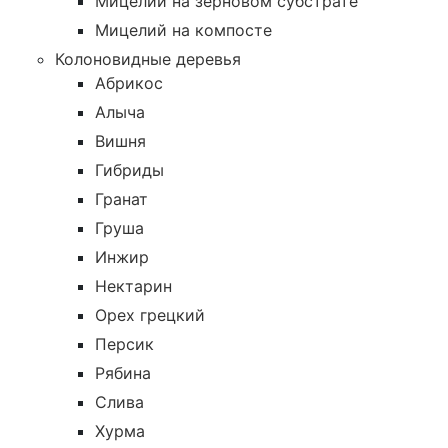
Мицелий на зерновом субстрате
Мицелий на компосте
Колоновидные деревья
Абрикос
Алыча
Вишня
Гибриды
Гранат
Груша
Инжир
Нектарин
Орех грецкий
Персик
Рябина
Слива
Хурма