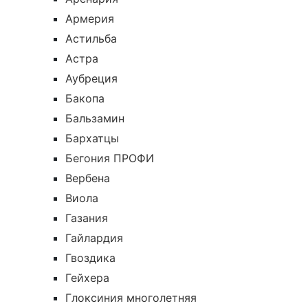
Армерия
Астильба
Астра
Аубреция
Бакопа
Бальзамин
Бархатцы
Бегония ПРОФИ
Вербена
Виола
Газания
Гайлардия
Гвоздика
Гейхера
Глоксиния многолетняя