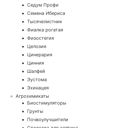
Седум Профи
Семена Ибериса
Тысячелистник
Фиалка рогатая
Физостегия
Целозия
Цинерария
Цинния
Шалфей
Эустома
Эхинацея
Агрохимикаты
Биостимуляторы
Грунты
Почвоулучшители
Средства для септика