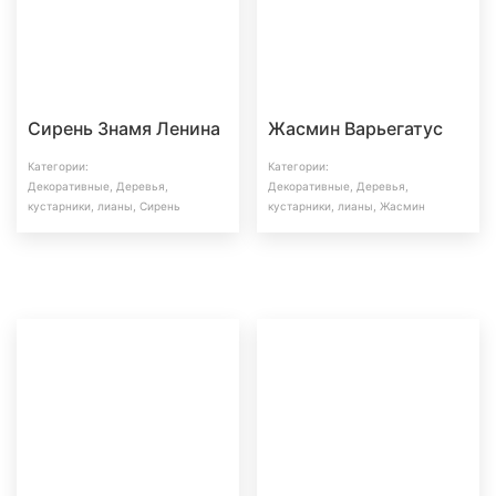
Сирень Знамя Ленина
Жасмин Варьегатус
Категории:
Категории:
Декоративные
,
Деревья,
Декоративные
,
Деревья,
кустарники, лианы
,
Сирень
кустарники, лианы
,
Жасмин