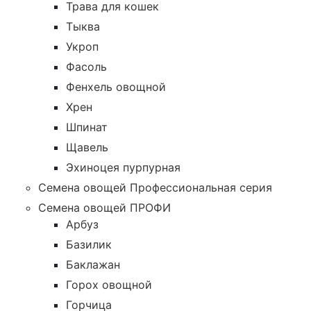
Трава для кошек
Тыква
Укроп
Фасоль
Фенхель овощной
Хрен
Шпинат
Щавель
Эхиноцея пурпурная
Семена овощей Профессиональная серия
Семена овощей ПРОФИ
Арбуз
Базилик
Баклажан
Горох овощной
Горчица