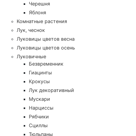
Черешня
Яблоня
Комнатные растения
Лук, чеснок
Луковицы цветов весна
Луковицы цветов осень
Луковичные
Безвременник
Гиацинты
Крокусы
Лук декоративный
Мускари
Нарциссы
Рябчики
Сциллы
Тюльпаны