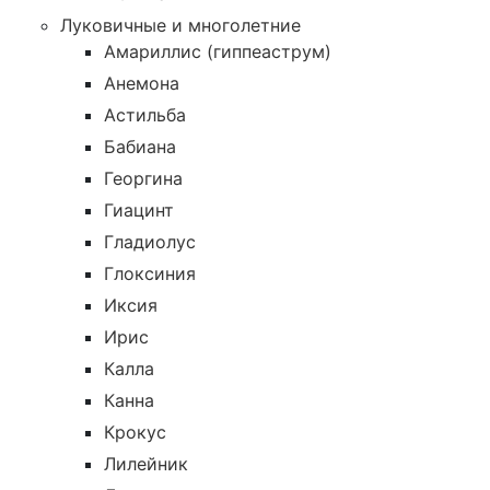
Луковичные и многолетние
Амариллис (гиппеаструм)
Анемона
Астильба
Бабиана
Георгина
Гиацинт
Гладиолус
Глоксиния
Иксия
Ирис
Калла
Канна
Крокус
Лилейник