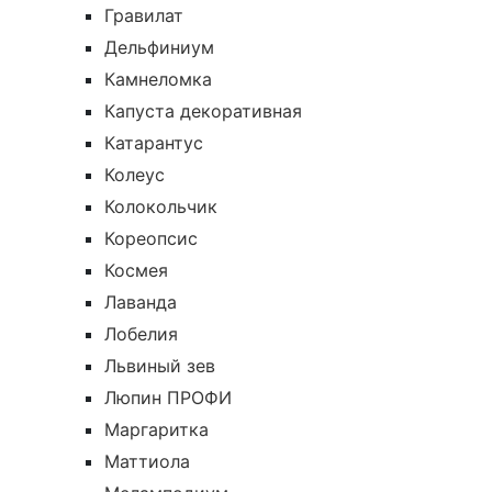
Гравилат
Дельфиниум
Камнеломка
Капуста декоративная
Катарантус
Колеус
Колокольчик
Кореопсис
Космея
Лаванда
Лобелия
Львиный зев
Люпин ПРОФИ
Маргаритка
Маттиола