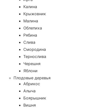
Калина
Крыжовник
Малина
Облепиха
Рябина
Слива
Смородина
Тернослива
Черешня
Яблони
Плодовые деревья
Абрикос
Алыча
Боярышник
Вишня