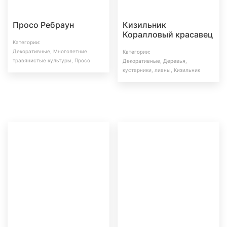
Просо Ребраун
Кизильник
Коралловый красавец
Категории:
Декоративные
,
Многолетние
Категории:
травянистые культуры
,
Просо
Декоративные
,
Деревья,
кустарники, лианы
,
Кизильник