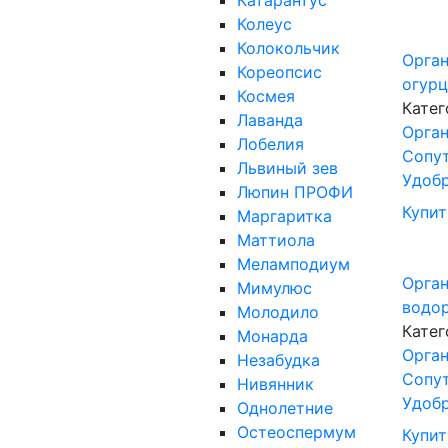
Катарантус
Колеус
Колокольчик
Орга
Кореопсис
огурц
Космея
Катег
Лаванда
Орган
Лобелия
Сопу
Львиный зев
Удоб
Люпин ПРОФИ
Купит
Маргаритка
Маттиола
Меламподиум
Орга
Мимулюс
водор
Молодило
Катег
Монарда
Орган
Незабудка
Сопу
Нивянник
Удоб
Однолетние
Остеоспермум
Купит