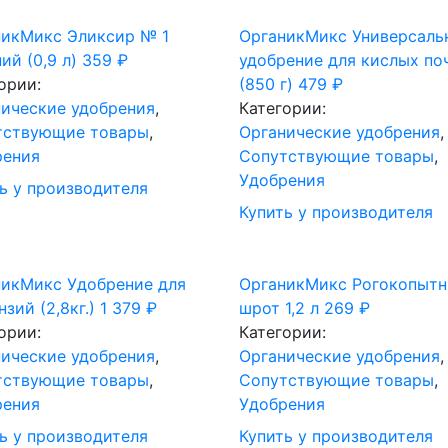
никМикс Эликсир № 1
ОрганикМикс Универсаль
ий (0,9 л)
359
₽
удобрение для кислых по
ории:
(850 г)
479
₽
ические удобрения
,
Категории:
тствующие товары
,
Органические удобрения
,
рения
Сопутствующие товары
,
Удобрения
ь у производителя
Купить у производителя
никМикс Удобрение для
ОрганикМикс Рогокопыт
нзий (2,8кг.)
1 379
₽
шрот 1,2 л
269
₽
ории:
Категории:
ические удобрения
,
Органические удобрения
,
тствующие товары
,
Сопутствующие товары
,
рения
Удобрения
ь у производителя
Купить у производителя