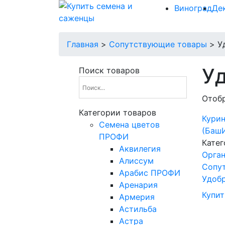
Виноград
Де
Главная
>
Сопутствующие товары
>
У
У
Поиск товаров
Отобр
Категории товаров
Курин
Cемена цветов
(Баш
ПРОФИ
Катег
Аквилегия
Орган
Алиссум
Сопу
Арабис ПРОФИ
Удоб
Аренария
Купит
Армерия
Астильба
Астра