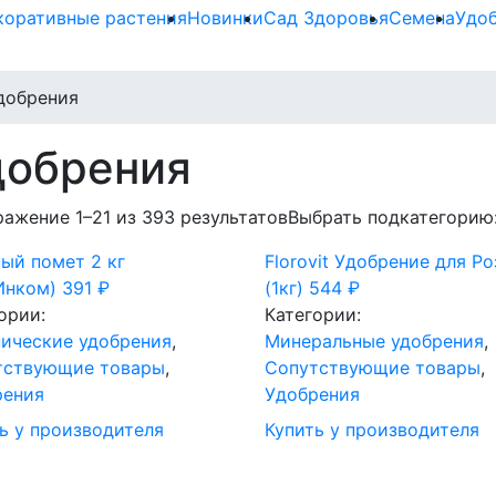
коративные растения
Новинки
Сад Здоровья
Семена
Удо
добрения
добрения
ажение 1–21 из 393 результатов
Выбрать подкатегорию
ый помет 2 кг
Florovit Удобрение для Ро
Инком)
391
₽
(1кг)
544
₽
ории:
Категории:
ические удобрения
,
Минеральные удобрения
,
тствующие товары
,
Сопутствующие товары
,
рения
Удобрения
ь у производителя
Купить у производителя