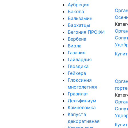
Аубреция
Орга
Бакопа
Осенн
Бальзамин
Катег
Бархатцы
Орган
Бегония ПРОФИ
Сопу
Вербена
Удоб
Виола
Газания
Купит
Гайлардия
Гвоздика
Гейхера
Глоксиния
Орга
многолетняя
горте
Гравилат
Катег
Дельфиниум
Орган
Камнеломка
Сопу
Капуста
Удоб
декоративная
Купит