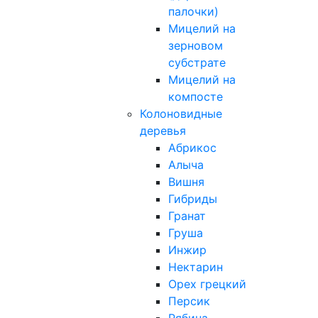
палочки)
Мицелий на
зерновом
субстрате
Мицелий на
компосте
Колоновидные
деревья
Абрикос
Алыча
Вишня
Гибриды
Гранат
Груша
Инжир
Нектарин
Орех грецкий
Персик