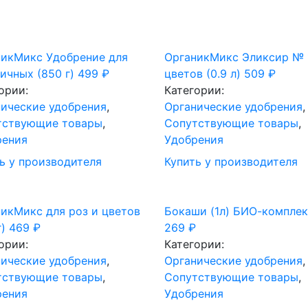
никМикс Удобрение для
ОрганикМикс Эликсир № 
ичных (850 г)
499
₽
цветов (0.9 л)
509
₽
ории:
Категории:
ические удобрения
,
Органические удобрения
,
тствующие товары
,
Сопутствующие товары
,
рения
Удобрения
ь у производителя
Купить у производителя
икМикс для роз и цветов
Бокаши (1л) БИО-комплек
г)
469
₽
269
₽
ории:
Категории:
ические удобрения
,
Органические удобрения
,
тствующие товары
,
Сопутствующие товары
,
рения
Удобрения