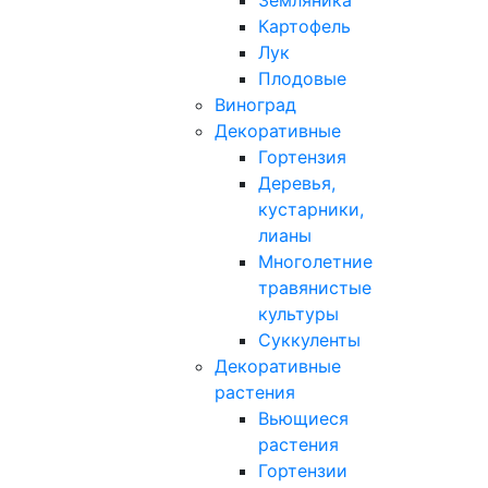
Земляника
Картофель
Лук
Плодовые
Виноград
Декоративные
Гортензия
Деревья,
кустарники,
лианы
Многолетние
травянистые
культуры
Суккуленты
Декоративные
растения
Вьющиеся
растения
Гортензии