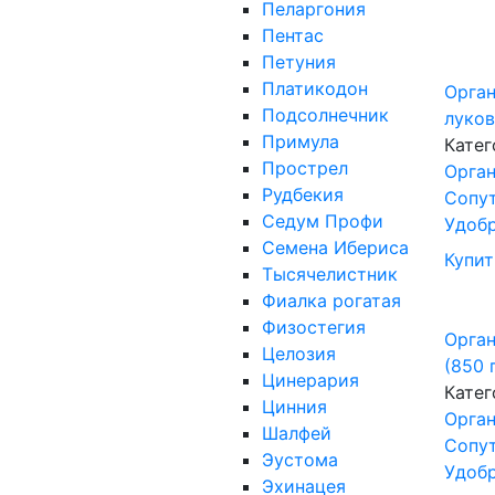
Пеларгония
Пентас
Петуния
Платикодон
Орга
Подсолнечник
луков
Примула
Катег
Прострел
Орган
Рудбекия
Сопу
Седум Профи
Удоб
Семена Ибериса
Купит
Тысячелистник
Фиалка рогатая
Физостегия
Орган
Целозия
(850 
Цинерария
Катег
Цинния
Орган
Шалфей
Сопу
Эустома
Удоб
Эхинацея