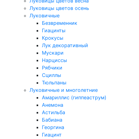
Луковицы цветов весна
Луковицы цветов осень
Луковичные
Безвременник
Гиацинты
Крокусы
Лук декоративный
Мускари
Нарциссы
Рябчики
Сциллы
Тюльпаны
Луковичные и многолетние
Амариллис (гиппеаструм)
Анемона
Астильба
Бабиана
Георгина
Гиацинт