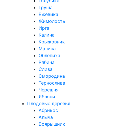
Голубика
Груша
Ежевика
Жимолость
Ирга
Калина
Крыжовник
Малина
Облепиха
Рябина
Слива
Смородина
Тернослива
Черешня
Яблони
Плодовые деревья
Абрикос
Алыча
Боярышник