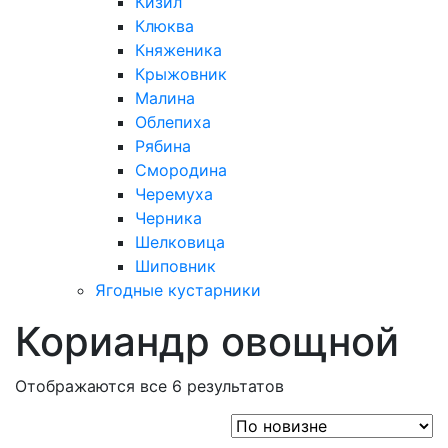
Кизил
Клюква
Княженика
Крыжовник
Малина
Облепиха
Рябина
Смородина
Черемуха
Черника
Шелковица
Шиповник
Ягодные кустарники
Кориандр овощной
Отображаются все 6 результатов