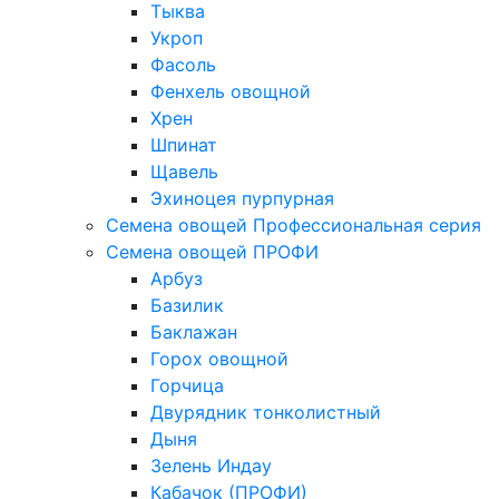
Тыква
Укроп
Фасоль
Фенхель овощной
Хрен
Шпинат
Щавель
Эхиноцея пурпурная
Семена овощей Профессиональная серия
Семена овощей ПРОФИ
Арбуз
Базилик
Баклажан
Горох овощной
Горчица
Двурядник тонколистный
Дыня
Зелень Индау
Кабачок (ПРОФИ)