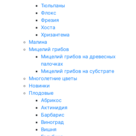
Тюльпаны
Флокс
Фрезия
Хоста
Хризантема
Малина
Мицелий грибов
Мицелий грибов на древесных
палочках
Мицелий грибов на субстрате
Многолетние цветы
Новинки
Плодовые
Абрикос
Актинидия
Барбарис
Виноград
Вишня