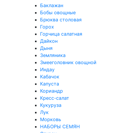
Баклажан
Бобы овощные
Брюква столовая
Горох
Горчица салатная
Дайкон
Дыня
Земляника
Змееголовник овощной
Индау
Кабачок
Капуста
Кориандр
Кресс-салат
Кукуруза
Лук
Морковь
НАБОРЫ СЕМЯН