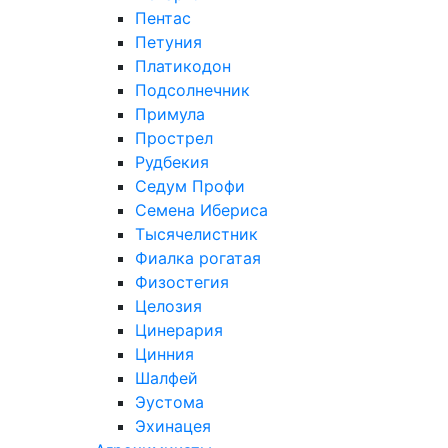
Пентас
Петуния
Платикодон
Подсолнечник
Примула
Прострел
Рудбекия
Седум Профи
Семена Ибериса
Тысячелистник
Фиалка рогатая
Физостегия
Целозия
Цинерария
Цинния
Шалфей
Эустома
Эхинацея