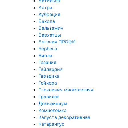
Астильба
Астра
Аубреция
Бакопа
Бальзамин
Бархатцы
Бегония ПРОФИ
Вербена
Виола
Газания
Гайлардия
Гвоздика
Гейхера
Глоксиния многолетняя
Гравилат
Дельфиниум
Камнеломка
Капуста декоративная
Катарантус