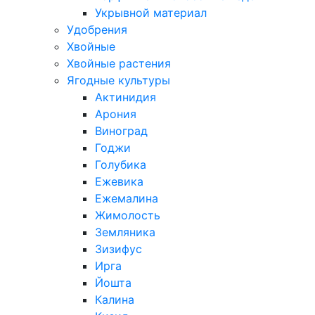
Укрывной материал
Удобрения
Хвойные
Хвойные растения
Ягодные культуры
Актинидия
Арония
Виноград
Годжи
Голубика
Ежевика
Ежемалина
Жимолость
Земляника
Зизифус
Ирга
Йошта
Калина