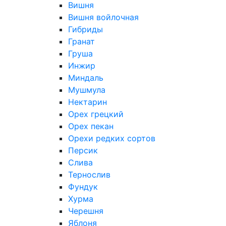
Вишня
Вишня войлочная
Гибриды
Гранат
Груша
Инжир
Миндаль
Мушмула
Нектарин
Орех грецкий
Орех пекан
Орехи редких сортов
Персик
Слива
Тернослив
Фундук
Хурма
Черешня
Яблоня