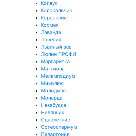
Колеус
Колокольчик
Кореопсис
Космея
Лаванда
Лобелия
Львиный зев
Люпин ПРОФИ
Маргаритка
Маттиола
Меламподиум
Мимулюс
Молодило
Монарда
Незабудка
Нивянник
Однолетние
Остеоспермум
Пеларгония