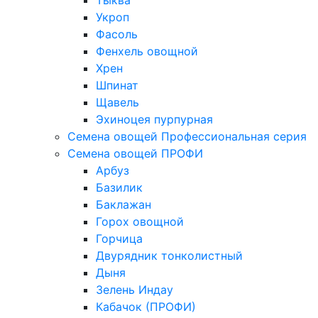
Тыква
Укроп
Фасоль
Фенхель овощной
Хрен
Шпинат
Щавель
Эхиноцея пурпурная
Семена овощей Профессиональная серия
Семена овощей ПРОФИ
Арбуз
Базилик
Баклажан
Горох овощной
Горчица
Двурядник тонколистный
Дыня
Зелень Индау
Кабачок (ПРОФИ)