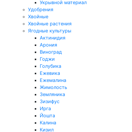
Укрывной материал
Удобрения
Хвойные
Хвойные растения
Ягодные культуры
Актинидия
Арония
Виноград
Годжи
Голубика
Ежевика
Ежемалина
Жимолость
Земляника
Зизифус
Ирга
Йошта
Калина
Кизил