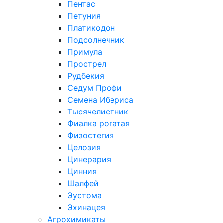
Пентас
Петуния
Платикодон
Подсолнечник
Примула
Прострел
Рудбекия
Седум Профи
Семена Ибериса
Тысячелистник
Фиалка рогатая
Физостегия
Целозия
Цинерария
Цинния
Шалфей
Эустома
Эхинацея
Агрохимикаты