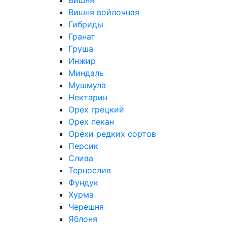
Вишня
Вишня войлочная
Гибриды
Гранат
Груша
Инжир
Миндаль
Мушмула
Нектарин
Орех грецкий
Орех пекан
Орехи редких сортов
Персик
Слива
Тернослив
Фундук
Хурма
Черешня
Яблоня