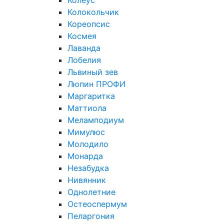
Колеус
Колокольчик
Кореопсис
Космея
Лаванда
Лобелия
Львиный зев
Люпин ПРОФИ
Маргаритка
Маттиола
Меламподиум
Мимулюс
Молодило
Монарда
Незабудка
Нивянник
Однолетние
Остеоспермум
Пеларгония