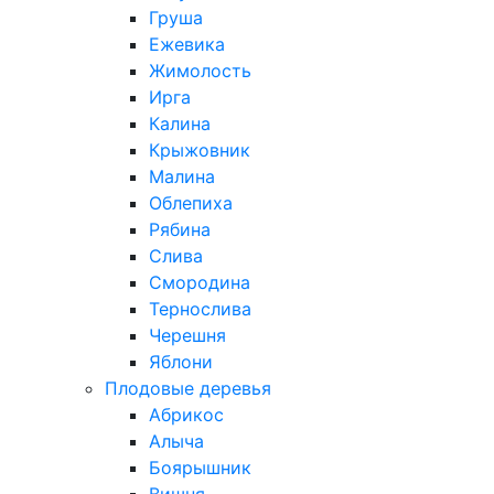
Груша
Ежевика
Жимолость
Ирга
Калина
Крыжовник
Малина
Облепиха
Рябина
Слива
Смородина
Тернослива
Черешня
Яблони
Плодовые деревья
Абрикос
Алыча
Боярышник