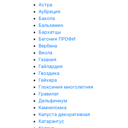
Астра
Аубреция
Бакопа
Бальзамин
Бархатцы
Бегония ПРОФИ
Вербена
Виола
Газания
Гайлардия
Гвоздика
Гейхера
Глоксиния многолетняя
Гравилат
Дельфиниум
Камнеломка
Капуста декоративная
Катарантус