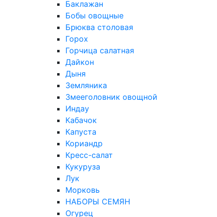
Баклажан
Бобы овощные
Брюква столовая
Горох
Горчица салатная
Дайкон
Дыня
Земляника
Змееголовник овощной
Индау
Кабачок
Капуста
Кориандр
Кресс-салат
Кукуруза
Лук
Морковь
НАБОРЫ СЕМЯН
Огурец