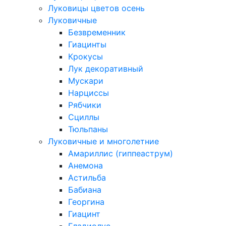
Луковицы цветов осень
Луковичные
Безвременник
Гиацинты
Крокусы
Лук декоративный
Мускари
Нарциссы
Рябчики
Сциллы
Тюльпаны
Луковичные и многолетние
Амариллис (гиппеаструм)
Анемона
Астильба
Бабиана
Георгина
Гиацинт