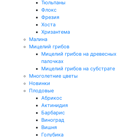
Тюльпаны
Флокс
Фрезия
Хоста
Хризантема
Малина
Мицелий грибов
Мицелий грибов на древесных
палочках
Мицелий грибов на субстрате
Многолетние цветы
Новинки
Плодовые
Абрикос
Актинидия
Барбарис
Виноград
Вишня
Голубика