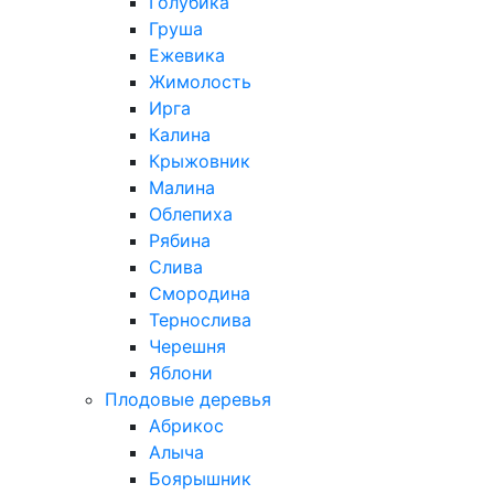
Голубика
Груша
Ежевика
Жимолость
Ирга
Калина
Крыжовник
Малина
Облепиха
Рябина
Слива
Смородина
Тернослива
Черешня
Яблони
Плодовые деревья
Абрикос
Алыча
Боярышник