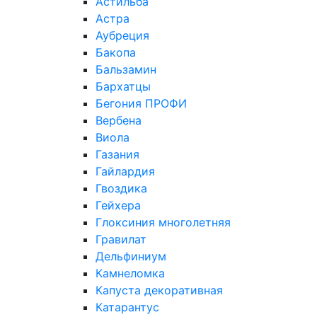
Астильба
Астра
Аубреция
Бакопа
Бальзамин
Бархатцы
Бегония ПРОФИ
Вербена
Виола
Газания
Гайлардия
Гвоздика
Гейхера
Глоксиния многолетняя
Гравилат
Дельфиниум
Камнеломка
Капуста декоративная
Катарантус