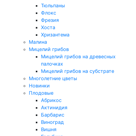
Тюльпаны
Флокс
Фрезия
Хоста
Хризантема
Малина
Мицелий грибов
Мицелий грибов на древесных
палочках
Мицелий грибов на субстрате
Многолетние цветы
Новинки
Плодовые
Абрикос
Актинидия
Барбарис
Виноград
Вишня