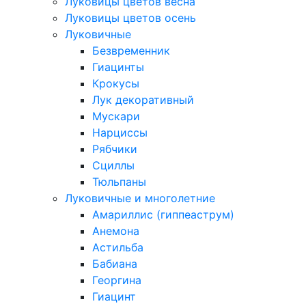
Луковицы цветов весна
Луковицы цветов осень
Луковичные
Безвременник
Гиацинты
Крокусы
Лук декоративный
Мускари
Нарциссы
Рябчики
Сциллы
Тюльпаны
Луковичные и многолетние
Амариллис (гиппеаструм)
Анемона
Астильба
Бабиана
Георгина
Гиацинт