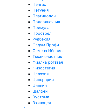
Пентас
Петуния
Платикодон
Подсолнечник
Примула
Прострел
Рудбекия
Седум Профи
Семена Ибериса
Тысячелистник
Фиалка рогатая
Физостегия
Целозия
Цинерария
Цинния
Шалфей
Эустома
Эхинацея