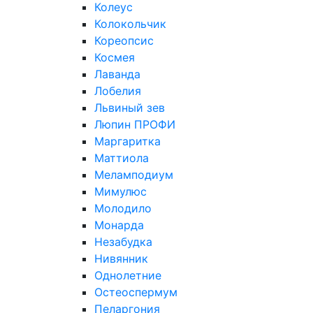
Колеус
Колокольчик
Кореопсис
Космея
Лаванда
Лобелия
Львиный зев
Люпин ПРОФИ
Маргаритка
Маттиола
Меламподиум
Мимулюс
Молодило
Монарда
Незабудка
Нивянник
Однолетние
Остеоспермум
Пеларгония