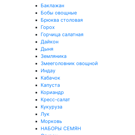
Баклажан
Бобы овощные
Брюква столовая
Горох
Горчица салатная
Дайкон
Дыня
Земляника
Змееголовник овощной
Индау
Кабачок
Капуста
Кориандр
Кресс-салат
Кукуруза
Лук
Морковь
НАБОРЫ СЕМЯН