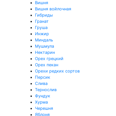
Вишня
Вишня войлочная
Гибриды
Гранат
Груша
Инжир
Миндаль
Мушмула
Нектарин
Орех грецкий
Орех пекан
Орехи редких сортов
Персик
Слива
Тернослив
Фундук
Хурма
Черешня
Яблоня