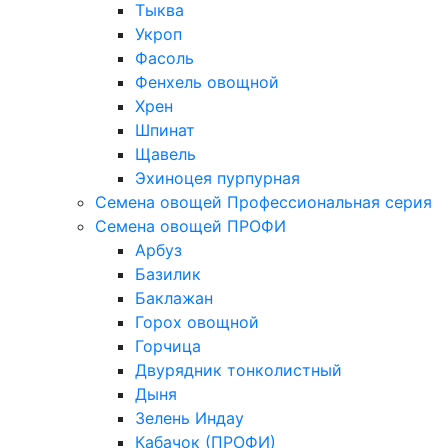
Тыква
Укроп
Фасоль
Фенхель овощной
Хрен
Шпинат
Щавель
Эхиноцея пурпурная
Семена овощей Профессиональная серия
Семена овощей ПРОФИ
Арбуз
Базилик
Баклажан
Горох овощной
Горчица
Двурядник тонколистный
Дыня
Зелень Индау
Кабачок (ПРОФИ)