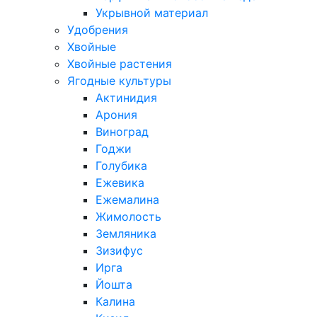
Укрывной материал
Удобрения
Хвойные
Хвойные растения
Ягодные культуры
Актинидия
Арония
Виноград
Годжи
Голубика
Ежевика
Ежемалина
Жимолость
Земляника
Зизифус
Ирга
Йошта
Калина