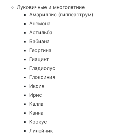
Луковичные и многолетние
Амариллис (гиппеаструм)
Анемона
Астильба
Бабиана
Георгина
Гиацинт
Гладиолус
Глоксиния
Иксия
Ирис
Калла
Канна
Крокус
Лилейник