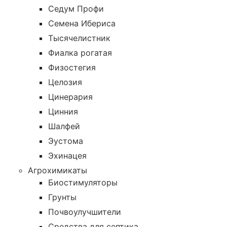
Седум Профи
Семена Ибериса
Тысячелистник
Фиалка рогатая
Физостегия
Целозия
Цинерария
Цинния
Шалфей
Эустома
Эхинацея
Агрохимикаты
Биостимуляторы
Грунты
Почвоулучшители
Средства для септика