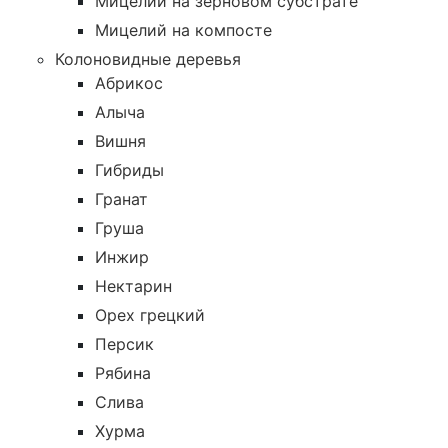
Мицелий на зерновом субстрате
Мицелий на компосте
Колоновидные деревья
Абрикос
Алыча
Вишня
Гибриды
Гранат
Груша
Инжир
Нектарин
Орех грецкий
Персик
Рябина
Слива
Хурма