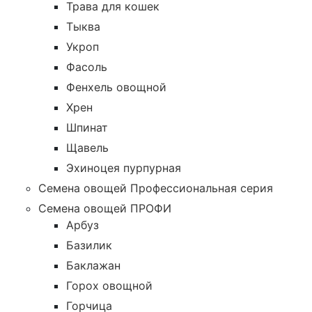
Трава для кошек
Тыква
Укроп
Фасоль
Фенхель овощной
Хрен
Шпинат
Щавель
Эхиноцея пурпурная
Семена овощей Профессиональная серия
Семена овощей ПРОФИ
Арбуз
Базилик
Баклажан
Горох овощной
Горчица