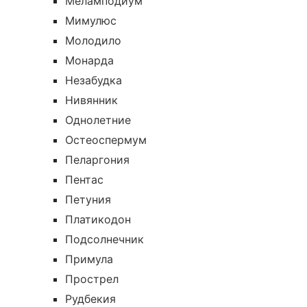
Меламподиум
Мимулюс
Молодило
Монарда
Незабудка
Нивянник
Однолетние
Остеоспермум
Пеларгония
Пентас
Петуния
Платикодон
Подсолнечник
Примула
Прострел
Рудбекия