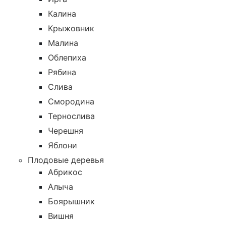
Калина
Крыжовник
Малина
Облепиха
Рябина
Слива
Смородина
Тернослива
Черешня
Яблони
Плодовые деревья
Абрикос
Алыча
Боярышник
Вишня