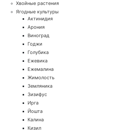
Хвойные растения
Ягодные культуры
Актинидия
Арония
Виноград
Годжи
Голубика
Ежевика
Ежемалина
Жимолость
Земляника
Зизифус
Ирга
Йошта
Калина
Кизил