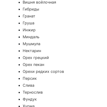
Вишня войлочная
Гибриды
Гранат
Груша
Инжир
Миндаль
Мушмула
Нектарин
Орех грецкий
Орех пекан
Орехи редких сортов
Персик
Слива
Тернослив
Фундук
Хурма