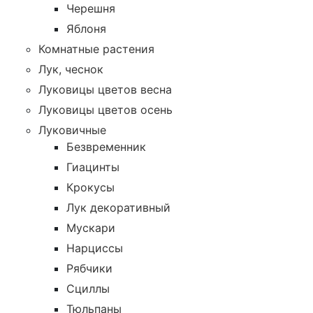
Черешня
Яблоня
Комнатные растения
Лук, чеснок
Луковицы цветов весна
Луковицы цветов осень
Луковичные
Безвременник
Гиацинты
Крокусы
Лук декоративный
Мускари
Нарциссы
Рябчики
Сциллы
Тюльпаны