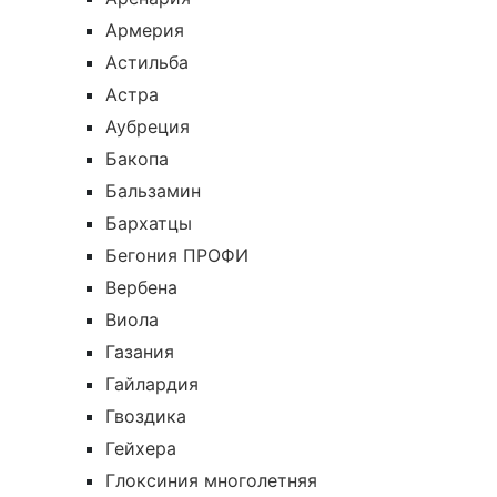
Армерия
Астильба
Астра
Аубреция
Бакопа
Бальзамин
Бархатцы
Бегония ПРОФИ
Вербена
Виола
Газания
Гайлардия
Гвоздика
Гейхера
Глоксиния многолетняя