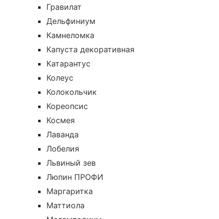
Гравилат
Дельфиниум
Камнеломка
Капуста декоративная
Катарантус
Колеус
Колокольчик
Кореопсис
Космея
Лаванда
Лобелия
Львиный зев
Люпин ПРОФИ
Маргаритка
Маттиола