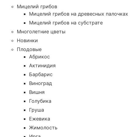
Мицелий грибов
Мицелий грибов на древесных палочках
Мицелий грибов на субстрате
Многолетние цветы
Новинки
Плодовые
Абрикос
Актинидия
Барбарис
Виноград
Вишня
Голубика
Груша
Ежевика
Жимолость
Ирга