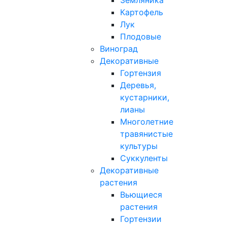
Земляника
Картофель
Лук
Плодовые
Виноград
Декоративные
Гортензия
Деревья,
кустарники,
лианы
Многолетние
травянистые
культуры
Суккуленты
Декоративные
растения
Вьющиеся
растения
Гортензии