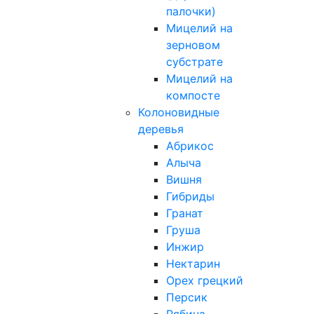
палочки)
Мицелий на
зерновом
субстрате
Мицелий на
компосте
Колоновидные
деревья
Абрикос
Алыча
Вишня
Гибриды
Гранат
Груша
Инжир
Нектарин
Орех грецкий
Персик