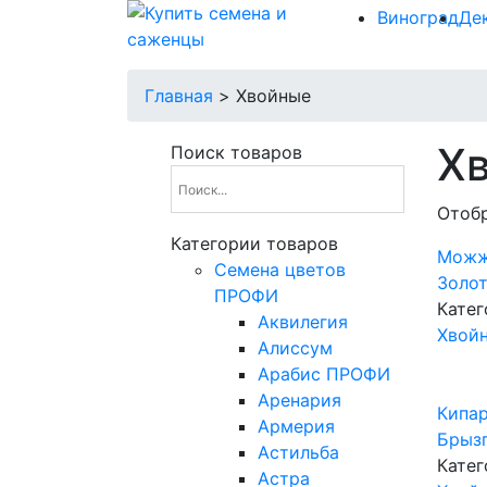
Виноград
Де
Главная
>
Хвойные
Х
Поиск товаров
Отобр
Категории товаров
Можж
Cемена цветов
Золот
ПРОФИ
Катег
Аквилегия
Хвой
Алиссум
Арабис ПРОФИ
Аренария
Кипа
Армерия
Брыз
Астильба
Катег
Астра