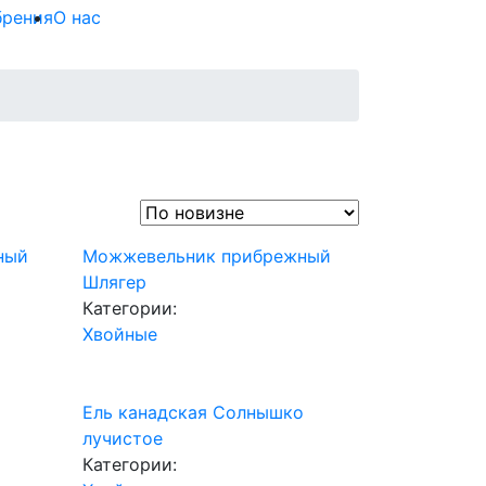
брения
О нас
ный
Можжевельник прибрежный
Шлягер
Категории:
Хвойные
Ель канадская Солнышко
лучистое
Категории: