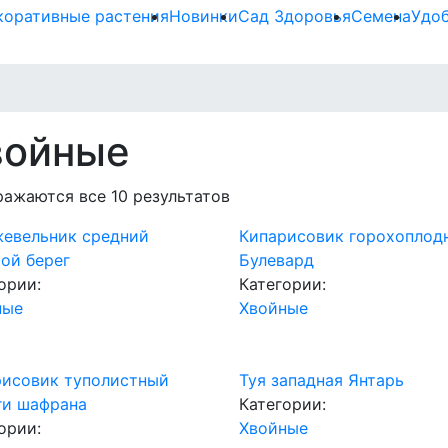
коративные растения
Новинки
Сад Здоровья
Семена
Удо
войные
ажаются все 10 результатов
евельник средний
Кипарисовик горохоплод
ой берег
Булевард
ории:
Категории:
ные
Хвойные
рисовик туполистный
Туя западная Янтарь
ги шафрана
Категории:
ории:
Хвойные