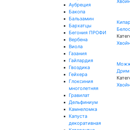
Хвой
Аубреция
Бакопа
Бальзамин
Кипа
Бархатцы
Бело
Бегония ПРОФИ
Катег
Вербена
Хвой
Виола
Газания
Гайлардия
Можж
Гвоздика
Дрим
Гейхера
Катег
Глоксиния
Хвой
многолетняя
Гравилат
Дельфиниум
Камнеломка
Капуста
декоративная