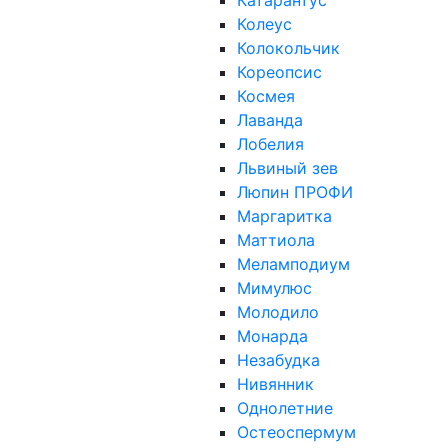
Катарантус
Колеус
Колокольчик
Кореопсис
Космея
Лаванда
Лобелия
Львиный зев
Люпин ПРОФИ
Маргаритка
Маттиола
Меламподиум
Мимулюс
Молодило
Монарда
Незабудка
Нивянник
Однолетние
Остеоспермум