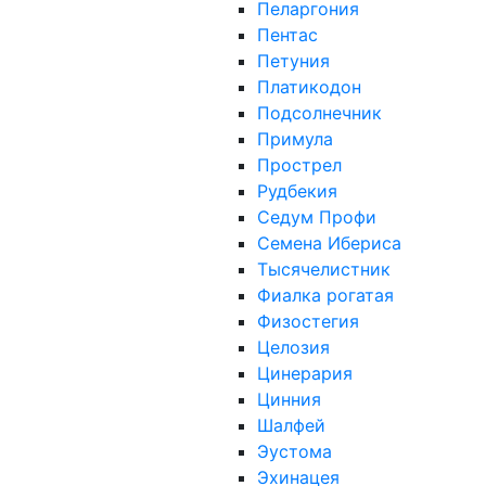
Пеларгония
Пентас
Петуния
Платикодон
Подсолнечник
Примула
Прострел
Рудбекия
Седум Профи
Семена Ибериса
Тысячелистник
Фиалка рогатая
Физостегия
Целозия
Цинерария
Цинния
Шалфей
Эустома
Эхинацея