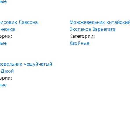
ные
рисовик Лавсона
Можжевельник китайски
снежка
Экспанса Варьегата
ории:
Категории:
ные
Хвойные
евельник чешуйчатый
 Джой
ории:
ные