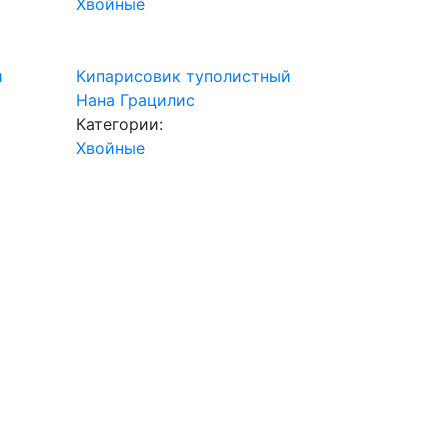
Хвойные
й
Кипарисовик туполистный
Нана Грацилис
Категории:
Хвойные