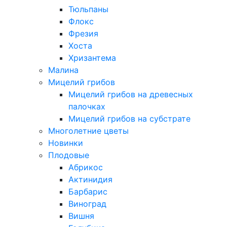
Тюльпаны
Флокс
Фрезия
Хоста
Хризантема
Малина
Мицелий грибов
Мицелий грибов на древесных
палочках
Мицелий грибов на субстрате
Многолетние цветы
Новинки
Плодовые
Абрикос
Актинидия
Барбарис
Виноград
Вишня