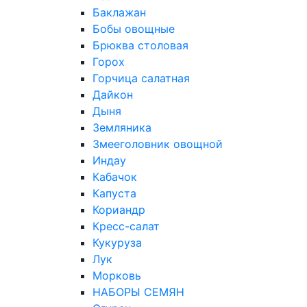
Баклажан
Бобы овощные
Брюква столовая
Горох
Горчица салатная
Дайкон
Дыня
Земляника
Змееголовник овощной
Индау
Кабачок
Капуста
Кориандр
Кресс-салат
Кукуруза
Лук
Морковь
НАБОРЫ СЕМЯН