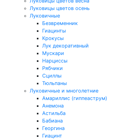
Луковицы цветов весна
Луковицы цветов осень
Луковичные
Безвременник
Гиацинты
Крокусы
Лук декоративный
Мускари
Нарциссы
Рябчики
Сциллы
Тюльпаны
Луковичные и многолетние
Амариллис (гиппеаструм)
Анемона
Астильба
Бабиана
Георгина
Гиацинт