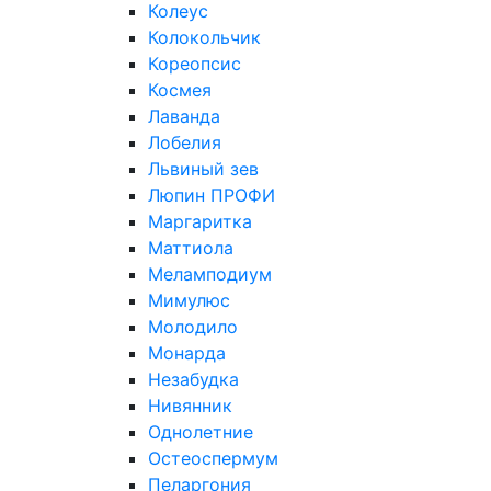
Колеус
Колокольчик
Кореопсис
Космея
Лаванда
Лобелия
Львиный зев
Люпин ПРОФИ
Маргаритка
Маттиола
Меламподиум
Мимулюс
Молодило
Монарда
Незабудка
Нивянник
Однолетние
Остеоспермум
Пеларгония