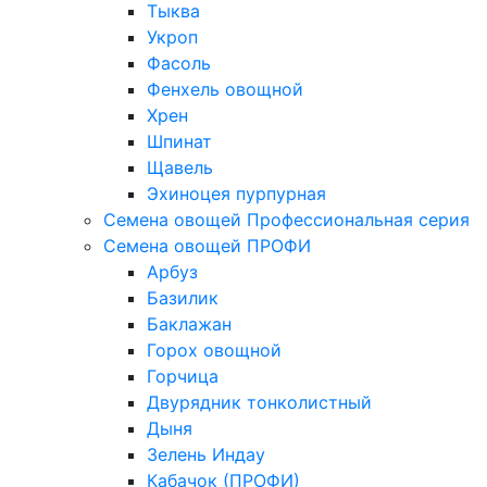
Тыква
Укроп
Фасоль
Фенхель овощной
Хрен
Шпинат
Щавель
Эхиноцея пурпурная
Семена овощей Профессиональная серия
Семена овощей ПРОФИ
Арбуз
Базилик
Баклажан
Горох овощной
Горчица
Двурядник тонколистный
Дыня
Зелень Индау
Кабачок (ПРОФИ)