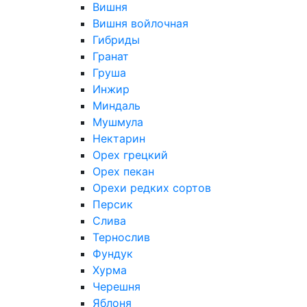
Вишня
Вишня войлочная
Гибриды
Гранат
Груша
Инжир
Миндаль
Мушмула
Нектарин
Орех грецкий
Орех пекан
Орехи редких сортов
Персик
Слива
Тернослив
Фундук
Хурма
Черешня
Яблоня