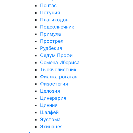
Пентас
Петуния
Платикодон
Подсолнечник
Примула
Прострел
Рудбекия
Седум Профи
Семена Ибериса
Тысячелистник
Фиалка рогатая
Физостегия
Целозия
Цинерария
Цинния
Шалфей
Эустома
Эхинацея