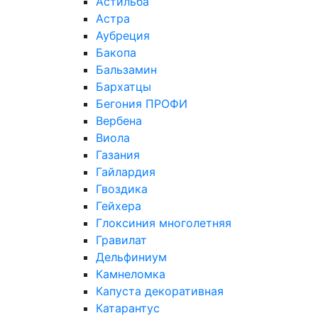
Астильба
Астра
Аубреция
Бакопа
Бальзамин
Бархатцы
Бегония ПРОФИ
Вербена
Виола
Газания
Гайлардия
Гвоздика
Гейхера
Глоксиния многолетняя
Гравилат
Дельфиниум
Камнеломка
Капуста декоративная
Катарантус