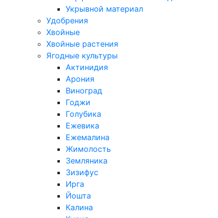
Укрывной материал
Удобрения
Хвойные
Хвойные растения
Ягодные культуры
Актинидия
Арония
Виноград
Годжи
Голубика
Ежевика
Ежемалина
Жимолость
Земляника
Зизифус
Ирга
Йошта
Калина