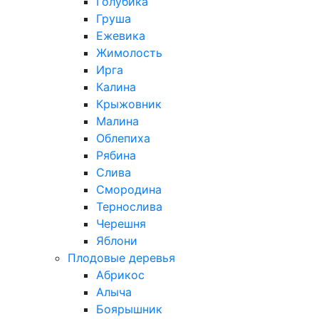
Голубика
Груша
Ежевика
Жимолость
Ирга
Калина
Крыжовник
Малина
Облепиха
Рябина
Слива
Смородина
Тернослива
Черешня
Яблони
Плодовые деревья
Абрикос
Алыча
Боярышник