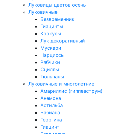
Луковицы цветов осень
Луковичные
Безвременник
Гиацинты
Крокусы
Лук декоративный
Мускари
Нарциссы
Рябчики
Сциллы
Тюльпаны
Луковичные и многолетние
Амариллис (гиппеаструм)
Анемона
Астильба
Бабиана
Георгина
Гиацинт