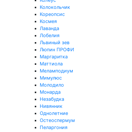
Колеус
Колокольчик
Кореопсис
Космея
Лаванда
Лобелия
Львиный зев
Люпин ПРОФИ
Маргаритка
Маттиола
Меламподиум
Мимулюс
Молодило
Монарда
Незабудка
Нивянник
Однолетние
Остеоспермум
Пеларгония