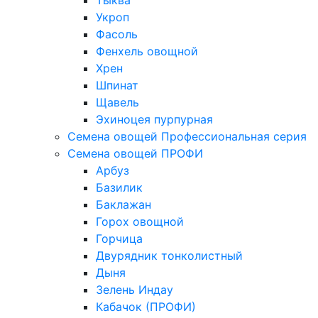
Тыква
Укроп
Фасоль
Фенхель овощной
Хрен
Шпинат
Щавель
Эхиноцея пурпурная
Семена овощей Профессиональная серия
Семена овощей ПРОФИ
Арбуз
Базилик
Баклажан
Горох овощной
Горчица
Двурядник тонколистный
Дыня
Зелень Индау
Кабачок (ПРОФИ)