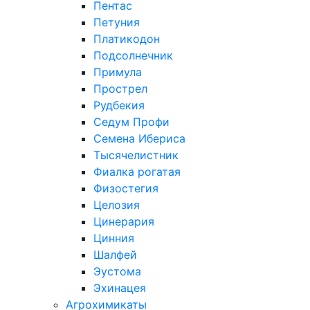
Пентас
Петуния
Платикодон
Подсолнечник
Примула
Прострел
Рудбекия
Седум Профи
Семена Ибериса
Тысячелистник
Фиалка рогатая
Физостегия
Целозия
Цинерария
Цинния
Шалфей
Эустома
Эхинацея
Агрохимикаты