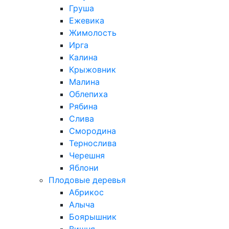
Груша
Ежевика
Жимолость
Ирга
Калина
Крыжовник
Малина
Облепиха
Рябина
Слива
Смородина
Тернослива
Черешня
Яблони
Плодовые деревья
Абрикос
Алыча
Боярышник