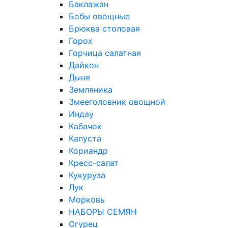
Баклажан
Бобы овощные
Брюква столовая
Горох
Горчица салатная
Дайкон
Дыня
Земляника
Змееголовник овощной
Индау
Кабачок
Капуста
Кориандр
Кресс-салат
Кукуруза
Лук
Морковь
НАБОРЫ СЕМЯН
Огурец