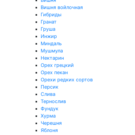
Вишня
Вишня войлочная
Гибриды
Гранат
Груша
Инжир
Миндаль
Мушмула
Нектарин
Орех грецкий
Орех пекан
Орехи редких сортов
Персик
Слива
Тернослив
Фундук
Хурма
Черешня
Яблоня