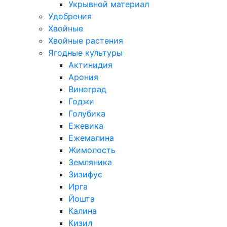
Укрывной материал
Удобрения
Хвойные
Хвойные растения
Ягодные культуры
Актинидия
Арония
Виноград
Годжи
Голубика
Ежевика
Ежемалина
Жимолость
Земляника
Зизифус
Ирга
Йошта
Калина
Кизил