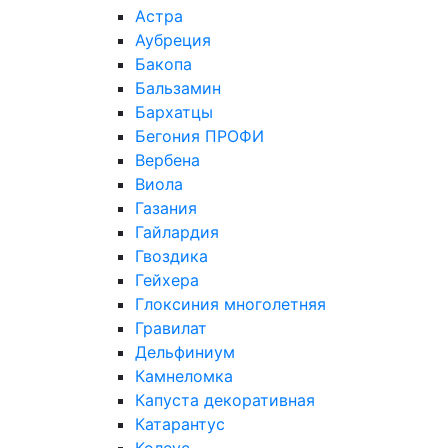
Астра
Аубреция
Бакопа
Бальзамин
Бархатцы
Бегония ПРОФИ
Вербена
Виола
Газания
Гайлардия
Гвоздика
Гейхера
Глоксиния многолетняя
Гравилат
Дельфиниум
Камнеломка
Капуста декоративная
Катарантус