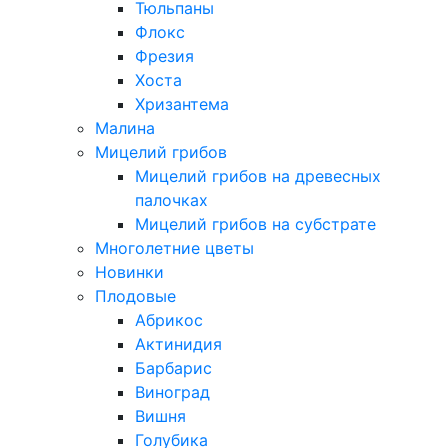
Тюльпаны
Флокс
Фрезия
Хоста
Хризантема
Малина
Мицелий грибов
Мицелий грибов на древесных
палочках
Мицелий грибов на субстрате
Многолетние цветы
Новинки
Плодовые
Абрикос
Актинидия
Барбарис
Виноград
Вишня
Голубика