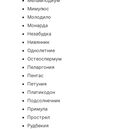
Меламподиум
Мимулюс
Молодило
Монарда
Незабудка
Нивянник
Однолетние
Остеоспермум
Пеларгония
Пентас
Петуния
Платикодон
Подсолнечник
Примула
Прострел
Рудбекия