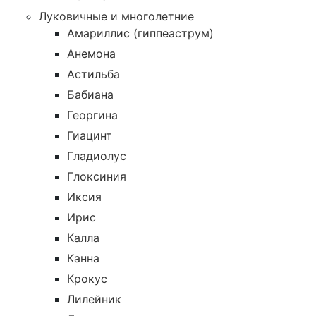
Луковичные и многолетние
Амариллис (гиппеаструм)
Анемона
Астильба
Бабиана
Георгина
Гиацинт
Гладиолус
Глоксиния
Иксия
Ирис
Калла
Канна
Крокус
Лилейник