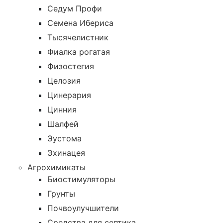
Седум Профи
Семена Ибериса
Тысячелистник
Фиалка рогатая
Физостегия
Целозия
Цинерария
Цинния
Шалфей
Эустома
Эхинацея
Агрохимикаты
Биостимуляторы
Грунты
Почвоулучшители
Средства для септика