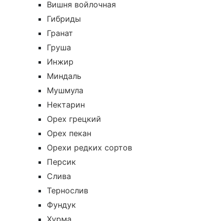
Вишня войлочная
Гибриды
Гранат
Груша
Инжир
Миндаль
Мушмула
Нектарин
Орех грецкий
Орех пекан
Орехи редких сортов
Персик
Слива
Тернослив
Фундук
Хурма