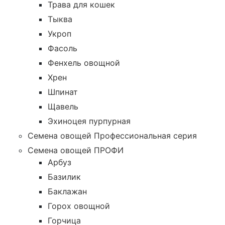
Трава для кошек
Тыква
Укроп
Фасоль
Фенхель овощной
Хрен
Шпинат
Щавель
Эхиноцея пурпурная
Семена овощей Профессиональная серия
Семена овощей ПРОФИ
Арбуз
Базилик
Баклажан
Горох овощной
Горчица