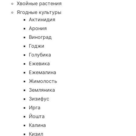
Хвойные растения
Ягодные культуры
Актинидия
Арония
Виноград
Годжи
Голубика
Ежевика
Ежемалина
Жимолость
Земляника
Зизифус
Ирга
Йошта
Калина
Кизил