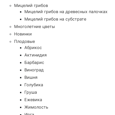
Мицелий грибов
Мицелий грибов на древесных палочках
Мицелий грибов на субстрате
Многолетние цветы
Новинки
Плодовые
Абрикос
Актинидия
Барбарис
Виноград
Вишня
Голубика
Груша
Ежевика
Жимолость
Ирга