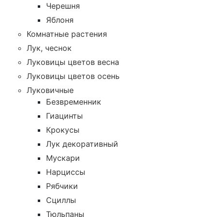
Черешня
Яблоня
Комнатные растения
Лук, чеснок
Луковицы цветов весна
Луковицы цветов осень
Луковичные
Безвременник
Гиацинты
Крокусы
Лук декоративный
Мускари
Нарциссы
Рябчики
Сциллы
Тюльпаны