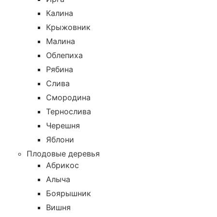
Калина
Крыжовник
Малина
Облепиха
Рябина
Слива
Смородина
Тернослива
Черешня
Яблони
Плодовые деревья
Абрикос
Алыча
Боярышник
Вишня