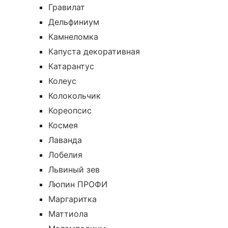
Гравилат
Дельфиниум
Камнеломка
Капуста декоративная
Катарантус
Колеус
Колокольчик
Кореопсис
Космея
Лаванда
Лобелия
Львиный зев
Люпин ПРОФИ
Маргаритка
Маттиола