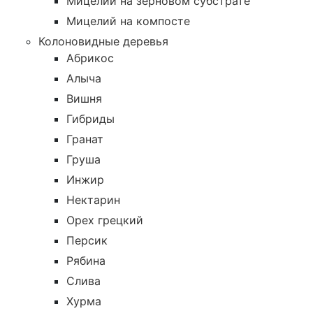
Мицелий на зерновом субстрате
Мицелий на компосте
Колоновидные деревья
Абрикос
Алыча
Вишня
Гибриды
Гранат
Груша
Инжир
Нектарин
Орех грецкий
Персик
Рябина
Слива
Хурма