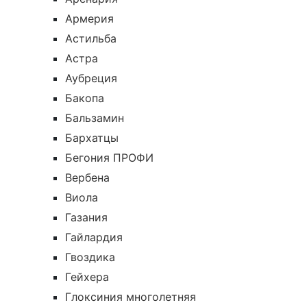
Армерия
Астильба
Астра
Аубреция
Бакопа
Бальзамин
Бархатцы
Бегония ПРОФИ
Вербена
Виола
Газания
Гайлардия
Гвоздика
Гейхера
Глоксиния многолетняя