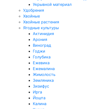
Укрывной материал
Удобрения
Хвойные
Хвойные растения
Ягодные культуры
Актинидия
Арония
Виноград
Годжи
Голубика
Ежевика
Ежемалина
Жимолость
Земляника
Зизифус
Ирга
Йошта
Калина