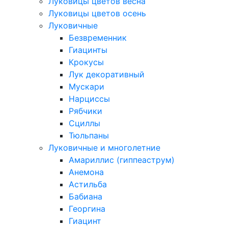
Луковицы цветов весна
Луковицы цветов осень
Луковичные
Безвременник
Гиацинты
Крокусы
Лук декоративный
Мускари
Нарциссы
Рябчики
Сциллы
Тюльпаны
Луковичные и многолетние
Амариллис (гиппеаструм)
Анемона
Астильба
Бабиана
Георгина
Гиацинт