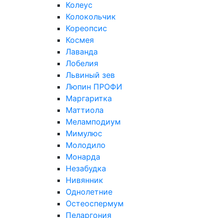
Колеус
Колокольчик
Кореопсис
Космея
Лаванда
Лобелия
Львиный зев
Люпин ПРОФИ
Маргаритка
Маттиола
Меламподиум
Мимулюс
Молодило
Монарда
Незабудка
Нивянник
Однолетние
Остеоспермум
Пеларгония