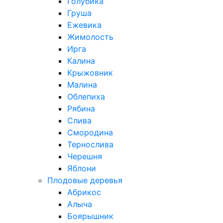
Голубика
Груша
Ежевика
Жимолость
Ирга
Калина
Крыжовник
Малина
Облепиха
Рябина
Слива
Смородина
Тернослива
Черешня
Яблони
Плодовые деревья
Абрикос
Алыча
Боярышник