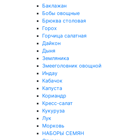
Баклажан
Бобы овощные
Брюква столовая
Горох
Горчица салатная
Дайкон
Дыня
Земляника
Змееголовник овощной
Индау
Кабачок
Капуста
Кориандр
Кресс-салат
Кукуруза
Лук
Морковь
НАБОРЫ СЕМЯН