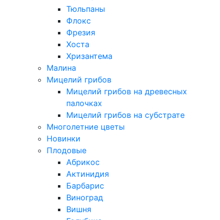
Тюльпаны
Флокс
Фрезия
Хоста
Хризантема
Малина
Мицелий грибов
Мицелий грибов на древесных
палочках
Мицелий грибов на субстрате
Многолетние цветы
Новинки
Плодовые
Абрикос
Актинидия
Барбарис
Виноград
Вишня