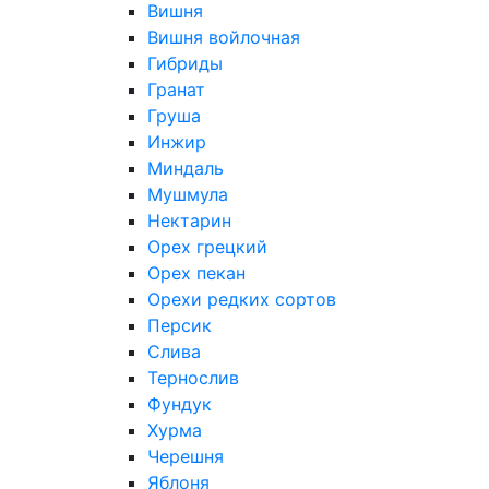
Вишня
Вишня войлочная
Гибриды
Гранат
Груша
Инжир
Миндаль
Мушмула
Нектарин
Орех грецкий
Орех пекан
Орехи редких сортов
Персик
Слива
Тернослив
Фундук
Хурма
Черешня
Яблоня