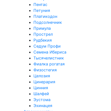
Пентас
Петуния
Платикодон
Подсолнечник
Примула
Прострел
Рудбекия
Седум Профи
Семена Ибериса
Тысячелистник
Фиалка рогатая
Физостегия
Целозия
Цинерария
Цинния
Шалфей
Эустома
Эхинацея