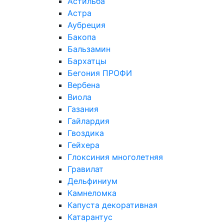
Астильба
Астра
Аубреция
Бакопа
Бальзамин
Бархатцы
Бегония ПРОФИ
Вербена
Виола
Газания
Гайлардия
Гвоздика
Гейхера
Глоксиния многолетняя
Гравилат
Дельфиниум
Камнеломка
Капуста декоративная
Катарантус