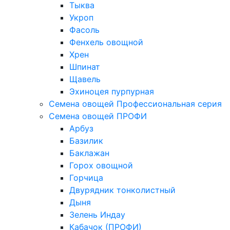
Тыква
Укроп
Фасоль
Фенхель овощной
Хрен
Шпинат
Щавель
Эхиноцея пурпурная
Семена овощей Профессиональная серия
Семена овощей ПРОФИ
Арбуз
Базилик
Баклажан
Горох овощной
Горчица
Двурядник тонколистный
Дыня
Зелень Индау
Кабачок (ПРОФИ)