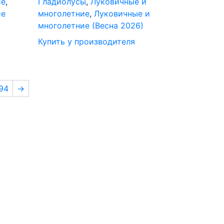
ие
,
Гладиолусы
,
Луковичные и
ие
многолетние
,
Луковичные и
многолетние (Весна 2026)
Купить у производителя
94
→