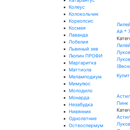
Катарантус
Колеус
Колокольчик
Кореопсис
Лилей
Космея
Ай *
Лаванда
Катег
Лобелия
Лиле
Львиный зев
Луков
Люпин ПРОФИ
Луков
Маргаритка
(Весн
Маттиола
Купит
Меламподиум
Мимулюс
Молодило
Асти
Монарда
Пинк
Незабудка
Катег
Нивянник
Асти
Однолетние
Луков
Остеоспермум