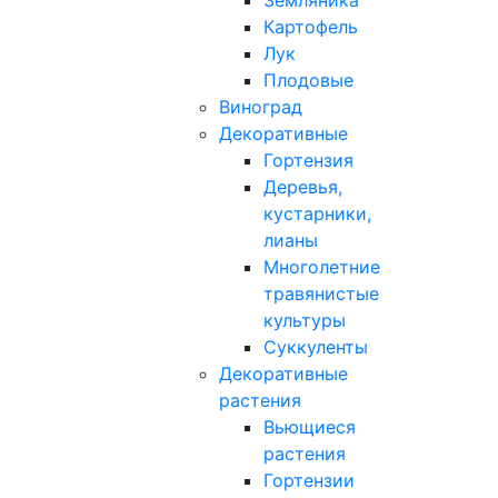
Земляника
Картофель
Лук
Плодовые
Виноград
Декоративные
Гортензия
Деревья,
кустарники,
лианы
Многолетние
травянистые
культуры
Суккуленты
Декоративные
растения
Вьющиеся
растения
Гортензии