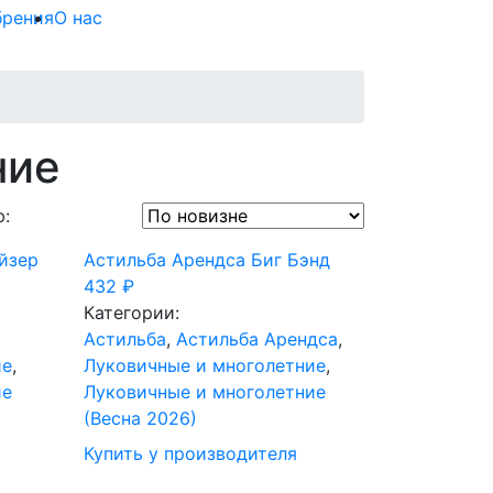
брения
О нас
ние
:
йзер
Астильба Арендса Биг Бэнд
432
₽
Категории:
Астильба
,
Астильба Арендса
,
ие
,
Луковичные и многолетние
,
ие
Луковичные и многолетние
(Весна 2026)
Купить у производителя