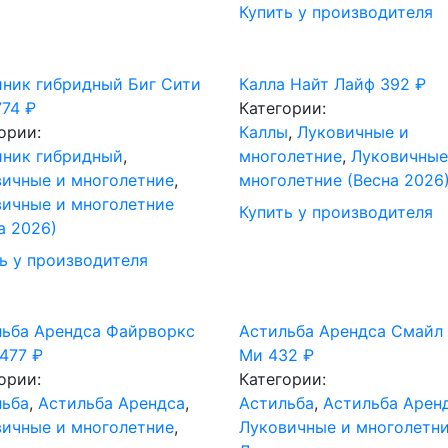
Купить у производителя
ник гибридный Биг Сити
Калла Найт Лайф
392
₽
774
₽
Категории:
ории:
Каллы
,
Луковичные и
йник гибридный
,
многолетние
,
Луковичные
ичные и многолетние
,
многолетние (Весна 2026
ичные и многолетние
Купить у производителя
а 2026)
ь у производителя
льба Арендса Файрворкс
Астильба Арендса Смайл 
477
₽
Ми
432
₽
ории:
Категории:
льба
,
Астильба Арендса
,
Астильба
,
Астильба Арен
ичные и многолетние
,
Луковичные и многолетн