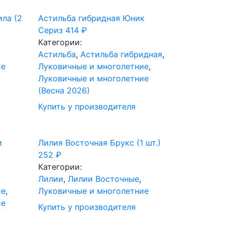
ила (2
Астильба гибридная Юник
Сериз
414
₽
Категории:
Астильба
,
Астильба гибридная
,
ие
Луковичные и многолетние
,
Луковичные и многолетние
(Весна 2026)
Купить у производителя
и
Лилия Восточная Брукс (1 шт.)
252
₽
Категории:
Лилии
,
Лилии Восточные
,
ие
,
Луковичные и многолетние
ие
Купить у производителя