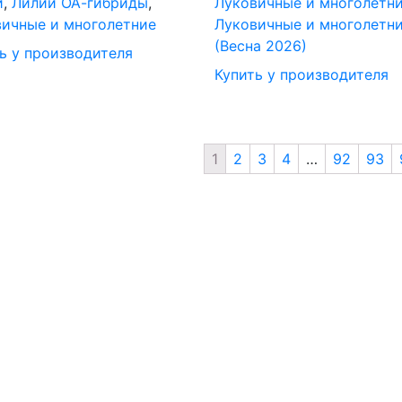
и
,
Лилии ОА-гибриды
,
Луковичные и многолетн
ичные и многолетние
Луковичные и многолетн
(Весна 2026)
ь у производителя
Купить у производителя
1
2
3
4
…
92
93