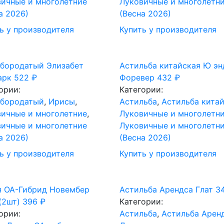
ичные и многолетние
Луковичные и многолетн
а 2026)
(Весна 2026)
ь у производителя
Купить у производителя
 бородатый Элизабет
Астильба китайская Ю эн
арк
522
₽
Форевер
432
₽
ории:
Категории:
 бородатый
,
Ирисы
,
Астильба
,
Астильба кита
ичные и многолетние
,
Луковичные и многолетн
ичные и многолетние
Луковичные и многолетн
а 2026)
(Весна 2026)
ь у производителя
Купить у производителя
я ОА-Гибрид Новембер
Астильба Арендса Глат
3
(2шт)
396
₽
Категории:
ории:
Астильба
,
Астильба Арен