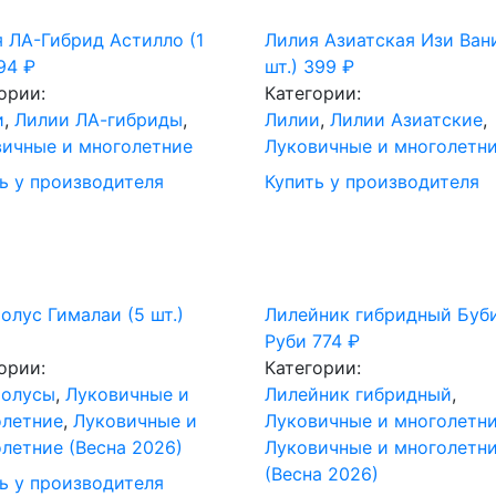
 ЛА-Гибрид Астилло (1
Лилия Азиатская Изи Ван
94
₽
шт.)
399
₽
ории:
Категории:
и
,
Лилии ЛА-гибриды
,
Лилии
,
Лилии Азиатские
,
ичные и многолетние
Луковичные и многолетн
ь у производителя
Купить у производителя
олус Гималаи (5 шт.)
Лилейник гибридный Буб
Руби
774
₽
ории:
Категории:
иолусы
,
Луковичные и
Лилейник гибридный
,
олетние
,
Луковичные и
Луковичные и многолетн
летние (Весна 2026)
Луковичные и многолетн
(Весна 2026)
ь у производителя