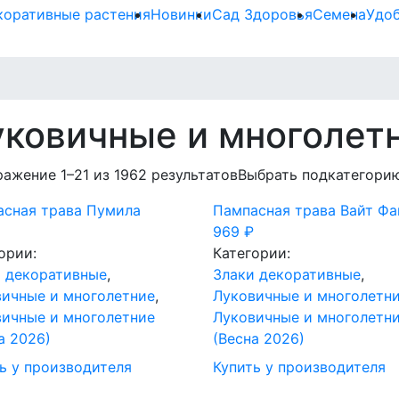
коративные растения
Новинки
Сад Здоровья
Семена
Удо
ковичные и многолет
ажение 1–21 из 1962 результатов
Выбрать подкатегорию
асная трава Пумила
Пампасная трава Вайт Фа
969
₽
ории:
Категории:
и декоративные
,
Злаки декоративные
,
ичные и многолетние
,
Луковичные и многолетн
ичные и многолетние
Луковичные и многолетн
а 2026)
(Весна 2026)
ь у производителя
Купить у производителя