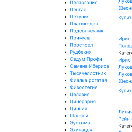
Луков
Пеларгония
(Весн
Пентас
Петуния
Купит
Платикодон
Подсолнечник
Примула
Ирис
Прострел
Полд
Рудбекия
Катег
Седум Профи
Ирис
Семена Ибериса
Луков
Тысячелистник
Луков
Фиалка рогатая
(Весн
Физостегия
Купит
Целозия
Цинерария
Цинния
Лили
Шалфей
Рейн 
Эустома
Катег
Эхинацея