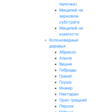
палочки)
Мицелий на
зерновом
субстрате
Мицелий на
компосте
Колоновидные
деревья
Абрикос
Алыча
Вишня
Гибриды
Гранат
Груша
Инжир
Нектарин
Орех грецкий
Персик