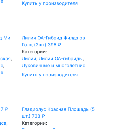
ие
Купить у производителя
д Ми
Лилия ОА-Гибрид Филдз ов
Голд (2шт)
396
₽
Категории:
йская
,
Лилии
,
Лилии ОА-гибриды
,
ие
,
Луковичные и многолетние
ие
Купить у производителя
47
₽
Гладиолус Красная Площадь (5
шт.)
738
₽
дса
,
Категории: