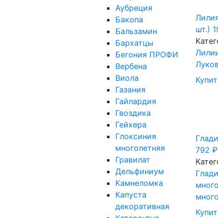
Аубреция
Лилия
Бакопа
шт.)
1
Бальзамин
Катег
Бархатцы
Лили
Бегония ПРОФИ
Луков
Вербена
Виола
Купит
Газания
Гайлардия
Гвоздика
Гейхера
Глоксиния
Глади
многолетняя
792
₽
Гравилат
Катег
Дельфиниум
Глад
Камнеломка
мног
Капуста
много
декоративная
Купит