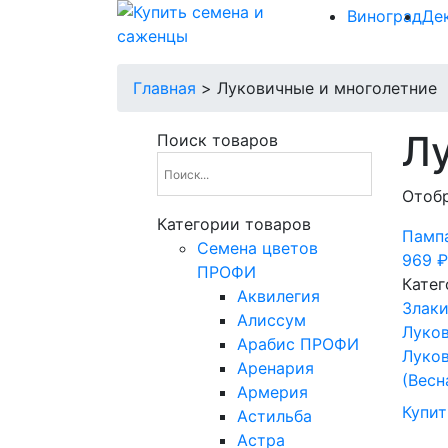
Виноград
Де
Главная
>
Луковичные и многолетние
Лу
Поиск товаров
Отобр
Категории товаров
Памп
Cемена цветов
969
₽
ПРОФИ
Катег
Аквилегия
Злак
Алиссум
Луков
Арабис ПРОФИ
Луков
Аренария
(Весн
Армерия
Купит
Астильба
Астра