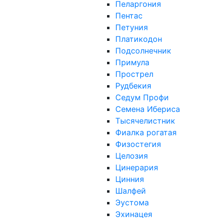
Пеларгония
Пентас
Петуния
Платикодон
Подсолнечник
Примула
Прострел
Рудбекия
Седум Профи
Семена Ибериса
Тысячелистник
Фиалка рогатая
Физостегия
Целозия
Цинерария
Цинния
Шалфей
Эустома
Эхинацея