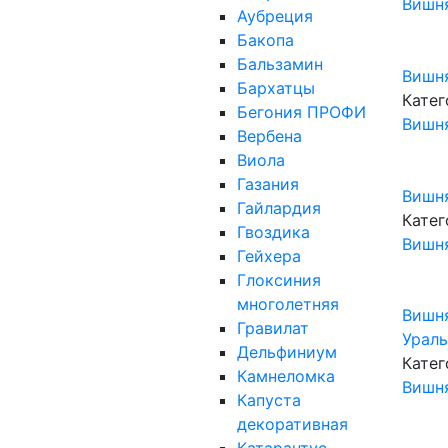
Вишн
Аубреция
Бакопа
Бальзамин
Вишн
Бархатцы
Катег
Бегония ПРОФИ
Вишн
Вербена
Виола
Газания
Вишн
Гайлардия
Катег
Гвоздика
Вишн
Гейхера
Глоксиния
многолетняя
Вишн
Гравилат
Ураль
Дельфиниум
Катег
Камнеломка
Вишн
Капуста
декоративная