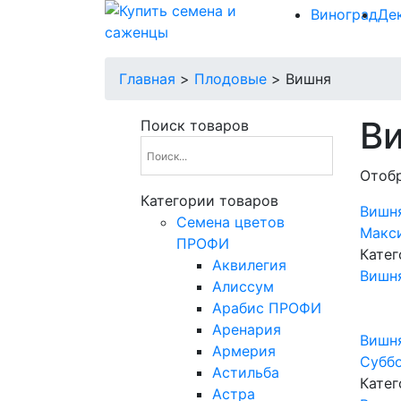
Виноград
Де
Главная
>
Плодовые
>
Вишня
В
Поиск товаров
Отобр
Категории товаров
Вишн
Cемена цветов
Макс
ПРОФИ
Катег
Аквилегия
Вишн
Алиссум
Арабис ПРОФИ
Аренария
Вишн
Армерия
Субб
Астильба
Катег
Астра