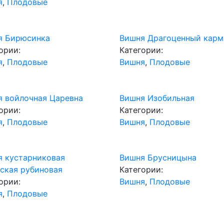
я
,
Плодовые
я Бирюсинка
Вишня Драгоценный карм
ории:
Категории:
я
,
Плодовые
Вишня
,
Плодовые
я войлочная Царевна
Вишня Изобильная
ории:
Категории:
я
,
Плодовые
Вишня
,
Плодовые
я кустарниковая
Вишня Брусницына
ская рубиновая
Категории:
ории:
Вишня
,
Плодовые
я
,
Плодовые