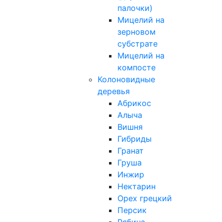
палочки)
Мицелий на
зерновом
субстрате
Мицелий на
компосте
Колоновидные
деревья
Абрикос
Алыча
Вишня
Гибриды
Гранат
Груша
Инжир
Нектарин
Орех грецкий
Персик