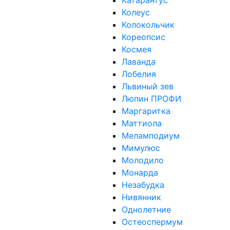
Катарантус
Колеус
Колокольчик
Кореопсис
Космея
Лаванда
Лобелия
Львиный зев
Люпин ПРОФИ
Маргаритка
Маттиола
Меламподиум
Мимулюс
Молодило
Монарда
Незабудка
Нивянник
Однолетние
Остеоспермум