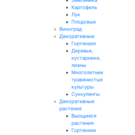
Земляника
Картофель
Лук
Плодовые
Виноград
Декоративные
Гортензия
Деревья,
кустарники,
лианы
Многолетние
травянистые
культуры
Суккуленты
Декоративные
растения
Вьющиеся
растения
Гортензии