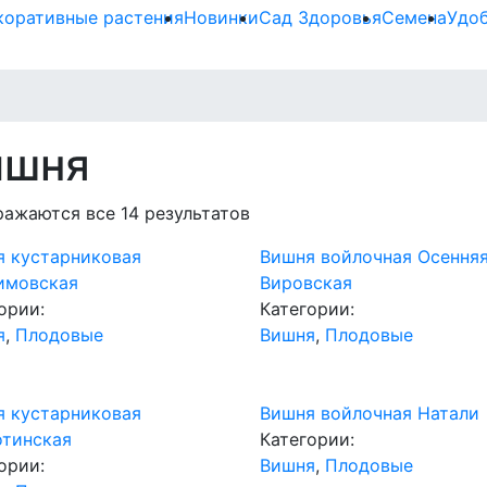
коративные растения
Новинки
Сад Здоровья
Семена
Удо
ишня
ажаются все 14 результатов
я кустарниковая
Вишня войлочная Осення
имовская
Вировская
ории:
Категории:
я
,
Плодовые
Вишня
,
Плодовые
я кустарниковая
Вишня войлочная Натали
отинская
Категории:
ории:
Вишня
,
Плодовые