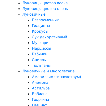
Луковицы цветов весна
Луковицы цветов осень
Луковичные
Безвременник
Гиацинты
Крокусы
Лук декоративный
Мускари
Нарциссы
Рябчики
Сциллы
Тюльпаны
Луковичные и многолетние
Амариллис (гиппеаструм)
Анемона
Астильба
Бабиана
Георгина
Гиацинт