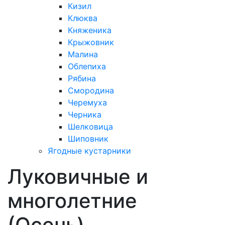
Кизил
Клюква
Княженика
Крыжовник
Малина
Облепиха
Рябина
Смородина
Черемуха
Черника
Шелковица
Шиповник
Ягодные кустарники
Луковичные и
многолетние
(Осень)