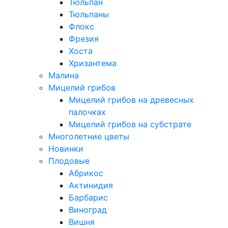
Тюльпан
Тюльпаны
Флокс
Фрезия
Хоста
Хризантема
Малина
Мицелий грибов
Мицелий грибов на древесных
палочках
Мицелий грибов на субстрате
Многолетние цветы
Новинки
Плодовые
Абрикос
Актинидия
Барбарис
Виноград
Вишня