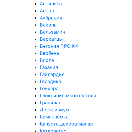
Астильба
Астра
Аубреция
Бакопа
Бальзамин
Бархатцы
Бегония ПРОФИ
Вербена
Виола
Газания
Гайлардия
Гвоздика
Гейхера
Глоксиния многолетняя
Гравилат
Дельфиниум
Камнеломка
Капуста декоративная
Катарантус