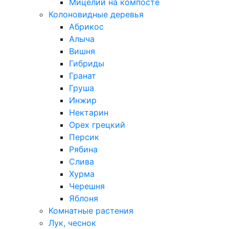
Мицелий на компосте
Колоновидные деревья
Абрикос
Алыча
Вишня
Гибриды
Гранат
Груша
Инжир
Нектарин
Орех грецкий
Персик
Рябина
Слива
Хурма
Черешня
Яблоня
Комнатные растения
Лук, чеснок