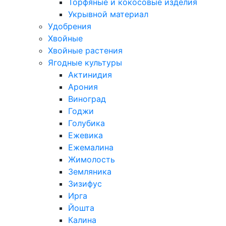
Торфяные и кокосовые изделия
Укрывной материал
Удобрения
Хвойные
Хвойные растения
Ягодные культуры
Актинидия
Арония
Виноград
Годжи
Голубика
Ежевика
Ежемалина
Жимолость
Земляника
Зизифус
Ирга
Йошта
Калина