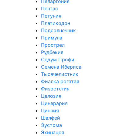
Пеларгония
Пентас
Петуния
Платикодон
Подсолнечник
Примула
Прострел
Рудбекия
Седум Профи
Семена Ибериса
Тысячелистник
Фиалка рогатая
Физостегия
Целозия
Цинерария
Цинния
Шалфей
Эустома
Эхинацея