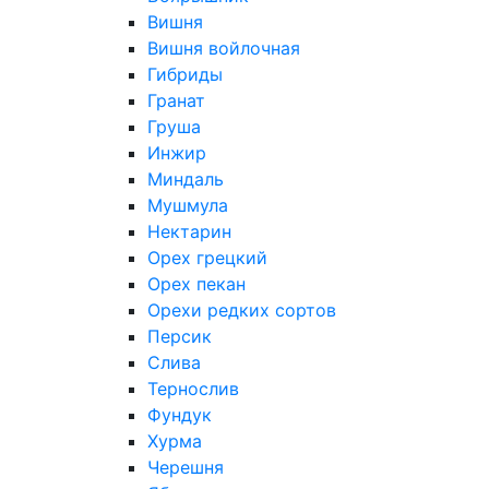
Вишня
Вишня войлочная
Гибриды
Гранат
Груша
Инжир
Миндаль
Мушмула
Нектарин
Орех грецкий
Орех пекан
Орехи редких сортов
Персик
Слива
Тернослив
Фундук
Хурма
Черешня