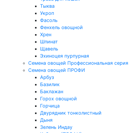
Тыква
Укроп
Фасоль
Фенхель овощной
Хрен
Шпинат
Щавель
Эхиноцея пурпурная
Семена овощей Профессиональная серия
Семена овощей ПРОФИ
Арбуз
Базилик
Баклажан
Горох овощной
Горчица
Двурядник тонколистный
Дыня
Зелень Индау