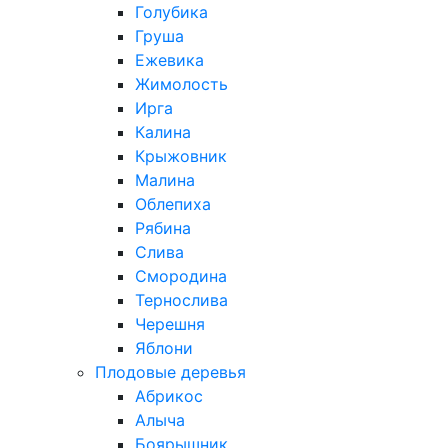
Голубика
Груша
Ежевика
Жимолость
Ирга
Калина
Крыжовник
Малина
Облепиха
Рябина
Слива
Смородина
Тернослива
Черешня
Яблони
Плодовые деревья
Абрикос
Алыча
Боярышник