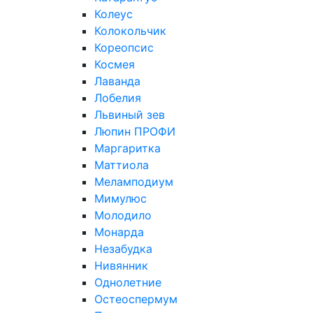
Колеус
Колокольчик
Кореопсис
Космея
Лаванда
Лобелия
Львиный зев
Люпин ПРОФИ
Маргаритка
Маттиола
Меламподиум
Мимулюс
Молодило
Монарда
Незабудка
Нивянник
Однолетние
Остеоспермум