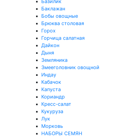
Базилик
Баклажан
Бобы овощные
Брюква столовая
Горох
Горчица салатная
Дайкон
Дыня
Земляника
Змееголовник овощной
Индау
Кабачок
Капуста
Кориандр
Кресс-салат
Кукуруза
Лук
Морковь
НАБОРЫ СЕМЯН