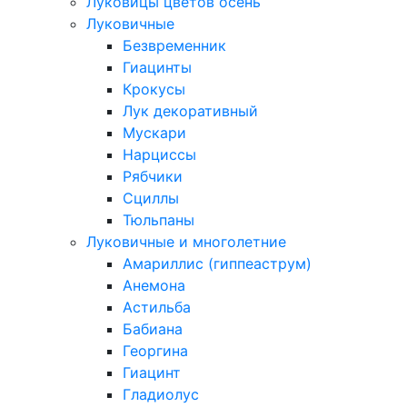
Луковицы цветов осень
Луковичные
Безвременник
Гиацинты
Крокусы
Лук декоративный
Мускари
Нарциссы
Рябчики
Сциллы
Тюльпаны
Луковичные и многолетние
Амариллис (гиппеаструм)
Анемона
Астильба
Бабиана
Георгина
Гиацинт
Гладиолус