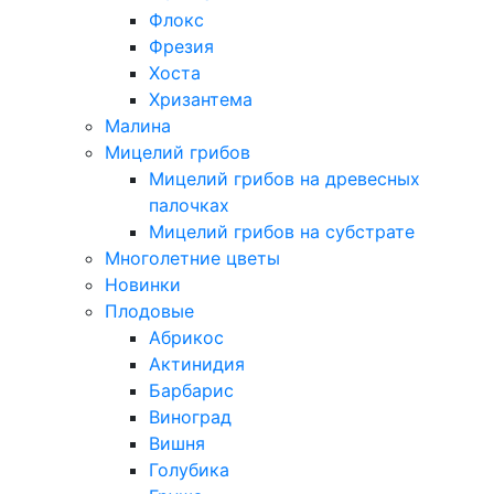
Флокс
Фрезия
Хоста
Хризантема
Малина
Мицелий грибов
Мицелий грибов на древесных
палочках
Мицелий грибов на субстрате
Многолетние цветы
Новинки
Плодовые
Абрикос
Актинидия
Барбарис
Виноград
Вишня
Голубика