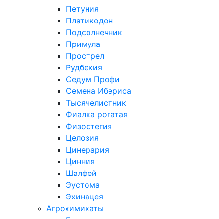
Петуния
Платикодон
Подсолнечник
Примула
Прострел
Рудбекия
Седум Профи
Семена Ибериса
Тысячелистник
Фиалка рогатая
Физостегия
Целозия
Цинерария
Цинния
Шалфей
Эустома
Эхинацея
Агрохимикаты