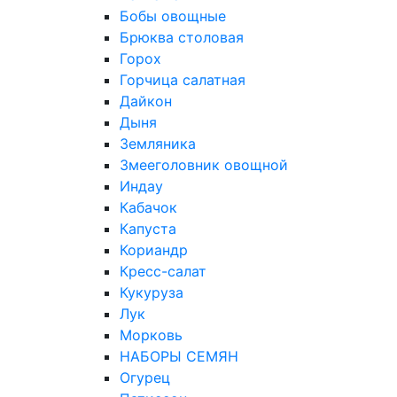
Бобы овощные
Брюква столовая
Горох
Горчица салатная
Дайкон
Дыня
Земляника
Змееголовник овощной
Индау
Кабачок
Капуста
Кориандр
Кресс-салат
Кукуруза
Лук
Морковь
НАБОРЫ СЕМЯН
Огурец