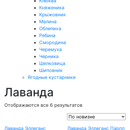
Клюква
Княженика
Крыжовник
Малина
Облепиха
Рябина
Смородина
Черемуха
Черника
Шелковица
Шиповник
Ягодные кустарники
Лаванда
Отображаются все 6 результатов
Лаванда Эллеганс
Лаванда Эллеганс Парпл