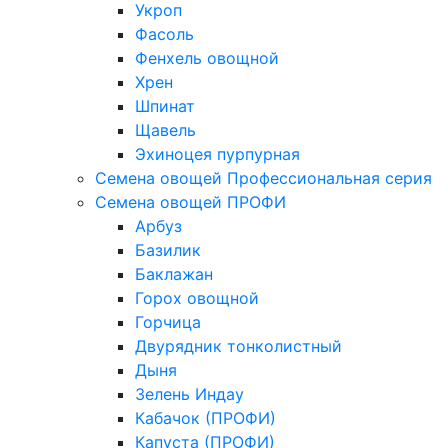
Укроп
Фасоль
Фенхель овощной
Хрен
Шпинат
Щавель
Эхиноцея пурпурная
Семена овощей Профессиональная серия
Семена овощей ПРОФИ
Арбуз
Базилик
Баклажан
Горох овощной
Горчица
Двурядник тонколистный
Дыня
Зелень Индау
Кабачок (ПРОФИ)
Капуста (ПРОФИ)