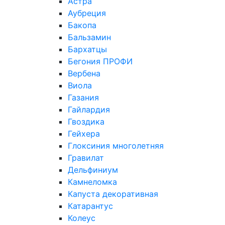
Астра
Аубреция
Бакопа
Бальзамин
Бархатцы
Бегония ПРОФИ
Вербена
Виола
Газания
Гайлардия
Гвоздика
Гейхера
Глоксиния многолетняя
Гравилат
Дельфиниум
Камнеломка
Капуста декоративная
Катарантус
Колеус