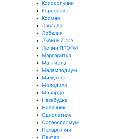
Колокольчик
Кореопсис
Космея
Лаванда
Лобелия
Львиный зев
Люпин ПРОФИ
Маргаритка
Маттиола
Меламподиум
Мимулюс
Молодило
Монарда
Незабудка
Нивянник
Однолетние
Остеоспермум
Пеларгония
Пентас