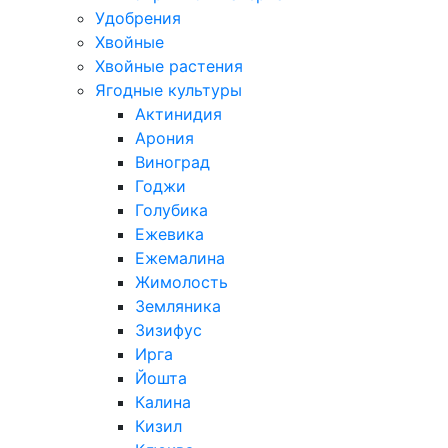
Удобрения
Хвойные
Хвойные растения
Ягодные культуры
Актинидия
Арония
Виноград
Годжи
Голубика
Ежевика
Ежемалина
Жимолость
Земляника
Зизифус
Ирга
Йошта
Калина
Кизил