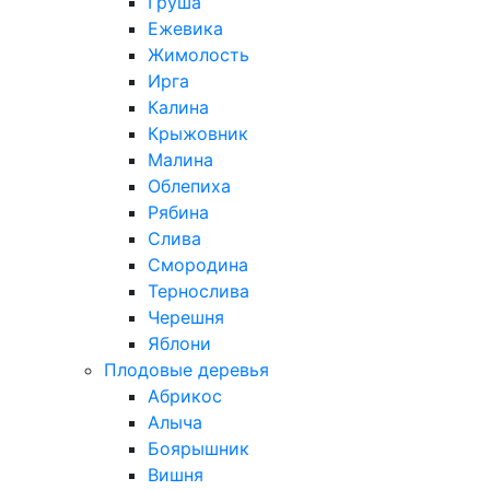
Груша
Ежевика
Жимолость
Ирга
Калина
Крыжовник
Малина
Облепиха
Рябина
Слива
Смородина
Тернослива
Черешня
Яблони
Плодовые деревья
Абрикос
Алыча
Боярышник
Вишня