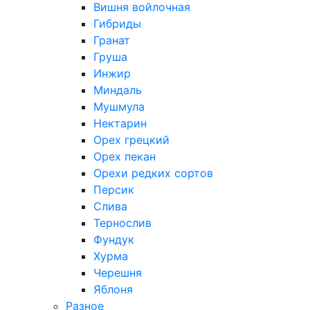
Вишня войлочная
Гибриды
Гранат
Груша
Инжир
Миндаль
Мушмула
Нектарин
Орех грецкий
Орех пекан
Орехи редких сортов
Персик
Слива
Тернослив
Фундук
Хурма
Черешня
Яблоня
Разное