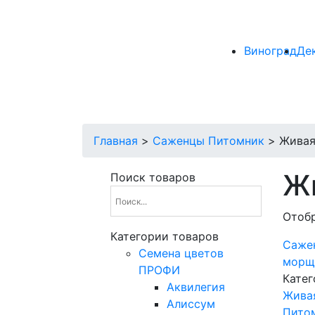
Виноград
Де
Главная
>
Саженцы Питомник
>
Живая
Ж
Поиск товаров
Отобр
Категории товаров
Сажен
Cемена цветов
морщ
ПРОФИ
Катег
Аквилегия
Жива
Алиссум
Пито