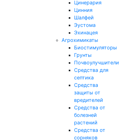
Цинерария
Цинния
Шалфей
Эустома
Эхинацея
Агрохимикаты
Биостимуляторы
Грунты
Почвоулучшители
Средства для
септика
Средства
защиты от
вредителей
Средства от
болезней
растений
Средства от
сорняков