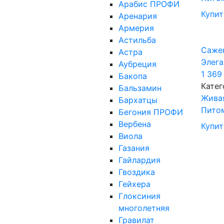
Арабис ПРОФИ
Купит
Аренария
Армерия
Астильба
Саже
Астра
Элега
Аубреция
1 36
Бакопа
Катег
Бальзамин
Жива
Бархатцы
Пито
Бегония ПРОФИ
Вербена
Купит
Виола
Газания
Гайлардия
Гвоздика
Гейхера
Глоксиния
многолетняя
Гравилат