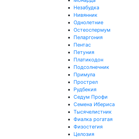
Монарда
Незабудка
Нивянник
Однолетние
Остеоспермум
Пеларгония
Пентас
Петуния
Платикодон
Подсолнечник
Примула
Прострел
Рудбекия
Седум Профи
Семена Ибериса
Тысячелистник
Фиалка рогатая
Физостегия
Целозия