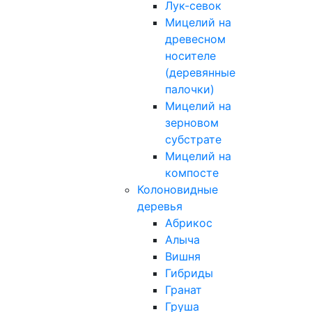
Лук-севок
Мицелий на
древесном
носителе
(деревянные
палочки)
Мицелий на
зерновом
субстрате
Мицелий на
компосте
Колоновидные
деревья
Абрикос
Алыча
Вишня
Гибриды
Гранат
Груша