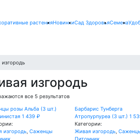
коративные растения
Новинки
Сад Здоровья
Семена
Удо
 изгородь
ивая изгородь
ажаются все 5 результатов
цы розы Альба (3 шт.)
Барбарис Тунберга
инистая
1 439
₽
Атропурпуреа (3 шт.)
1 5
ории:
Категории:
я изгородь
,
Саженцы
Живая изгородь
,
Саженц
мник
Питомник