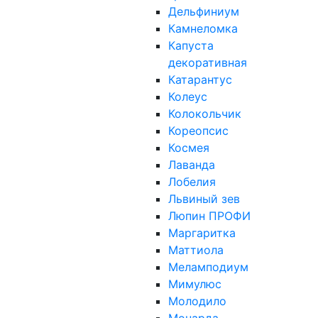
Дельфиниум
Камнеломка
Капуста
декоративная
Катарантус
Колеус
Колокольчик
Кореопсис
Космея
Лаванда
Лобелия
Львиный зев
Люпин ПРОФИ
Маргаритка
Маттиола
Меламподиум
Мимулюс
Молодило