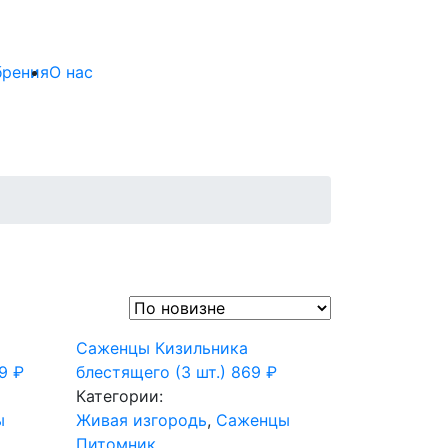
брения
О нас
Саженцы Кизильника
39
₽
блестящего (3 шт.)
869
₽
Категории:
ы
Живая изгородь
,
Саженцы
Питомник