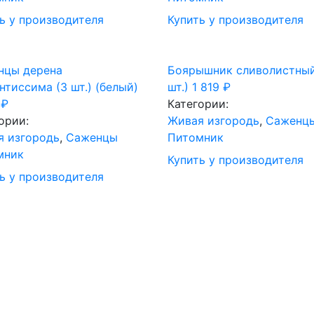
ь у производителя
Купить у производителя
нцы дерена
Боярышник сливолистный
нтиссима (3 шт.) (белый)
шт.)
1 819
₽
9
₽
Категории:
ории:
Живая изгородь
,
Саженц
я изгородь
,
Саженцы
Питомник
мник
Купить у производителя
ь у производителя