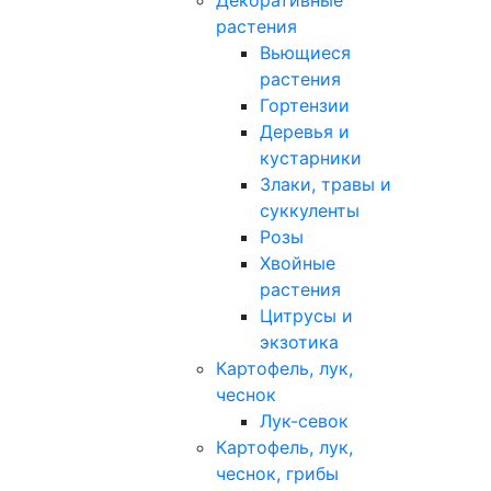
Декоративные
растения
Вьющиеся
растения
Гортензии
Деревья и
кустарники
Злаки, травы и
суккуленты
Розы
Хвойные
растения
Цитрусы и
экзотика
Картофель, лук,
чеснок
Лук-севок
Картофель, лук,
чеснок, грибы