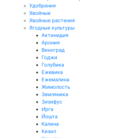
Удобрения
Хвойные
Хвойные растения
Ягодные культуры
Актинидия
Арония
Виноград
Годжи
Голубика
Ежевика
Ежемалина
Жимолость
Земляника
Зизифус
Ирга
Йошта
Калина
Кизил