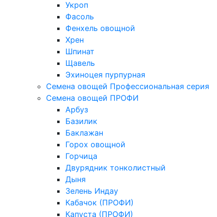
Укроп
Фасоль
Фенхель овощной
Хрен
Шпинат
Щавель
Эхиноцея пурпурная
Семена овощей Профессиональная серия
Семена овощей ПРОФИ
Арбуз
Базилик
Баклажан
Горох овощной
Горчица
Двурядник тонколистный
Дыня
Зелень Индау
Кабачок (ПРОФИ)
Капуста (ПРОФИ)