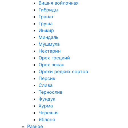
Вишня войлочная
Гибриды
Гранат
Груша
Инжир
Миндаль
Мушмула
Нектарин
Орех грецкий
Орех пекан
Орехи редких сортов
Персик
Слива
Тернослив
Фундук
Хурма
Черешня
Яблоня
Разное