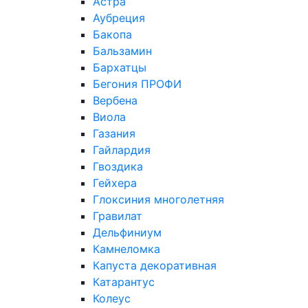
Астра
Аубреция
Бакопа
Бальзамин
Бархатцы
Бегония ПРОФИ
Вербена
Виола
Газания
Гайлардия
Гвоздика
Гейхера
Глоксиния многолетняя
Гравилат
Дельфиниум
Камнеломка
Капуста декоративная
Катарантус
Колеус