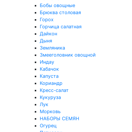
Бобы овощные
Брюква столовая
Горох
Горчица салатная
Дайкон
Дыня
Земляника
Змееголовник овощной
Индау
Кабачок
Капуста
Кориандр
Кресс-салат
Кукуруза
Лук
Морковь
НАБОРЫ СЕМЯН
Огурец