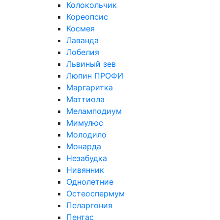
Колокольчик
Кореопсис
Космея
Лаванда
Лобелия
Львиный зев
Люпин ПРОФИ
Маргаритка
Маттиола
Меламподиум
Мимулюс
Молодило
Монарда
Незабудка
Нивянник
Однолетние
Остеоспермум
Пеларгония
Пентас