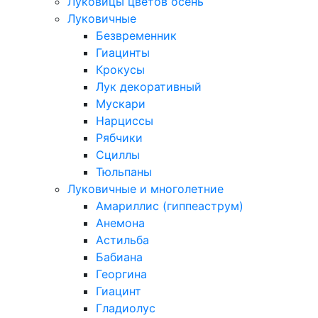
Луковицы цветов осень
Луковичные
Безвременник
Гиацинты
Крокусы
Лук декоративный
Мускари
Нарциссы
Рябчики
Сциллы
Тюльпаны
Луковичные и многолетние
Амариллис (гиппеаструм)
Анемона
Астильба
Бабиана
Георгина
Гиацинт
Гладиолус