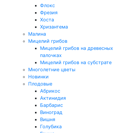
Флокс
Фрезия
Хоста
Хризантема
Малина
Мицелий грибов
Мицелий грибов на древесных
палочках
Мицелий грибов на субстрате
Многолетние цветы
Новинки
Плодовые
Абрикос
Актинидия
Барбарис
Виноград
Вишня
Голубика