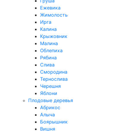
Груша
Ежевика
Жимолость
Ирга
Калина
Крыжовник
Малина
Облепиха
Рябина
Слива
Смородина
Тернослива
Черешня
Яблони
Плодовые деревья
Абрикос
Алыча
Боярышник
Вишня