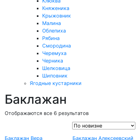
Клюква
Княженика
Крыжовник
Малина
Облепиха
Рябина
Смородина
Черемуха
Черника
Шелковица
Шиповник
Ягодные кустарники
Баклажан
Отображаются все 6 результатов
Баклажан Вера
Баклажан Алексеевский