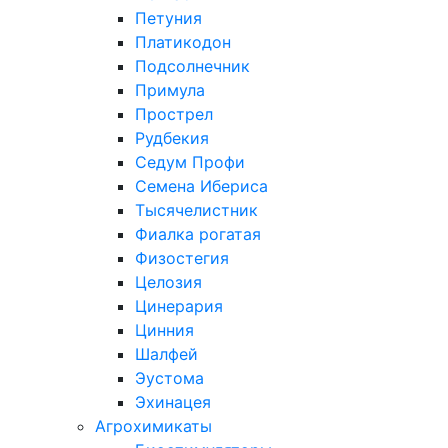
Петуния
Платикодон
Подсолнечник
Примула
Прострел
Рудбекия
Седум Профи
Семена Ибериса
Тысячелистник
Фиалка рогатая
Физостегия
Целозия
Цинерария
Цинния
Шалфей
Эустома
Эхинацея
Агрохимикаты