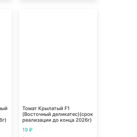
ный
Томат Крылатый F1
(Восточный деликатес)(срок
6г)
реализации до конца 2026г)
19
₽