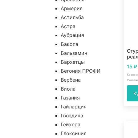
Армерия
Астильба
Астра
Аубреция
Бакопа
Огур
Бальзамин
реал
Бархатцы
15
₽
Бегония ПРОФИ
Катего
Вербена
Семен
Виола
К
Газания
Гайлардия
Гвоздика
Гейхера
Глоксиния