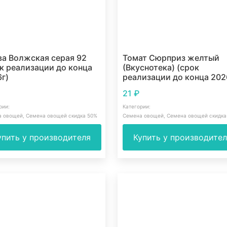
а Волжская серая 92
Томат Сюрприз желтый
к реализации до конца
(Вкуснотека) (срок
г)
реализации до конца 202
21
₽
рии:
Категории:
а овощей
,
Семена овощей скидка 50%
Семена овощей
,
Семена овощей скидка
упить у производителя
Купить у производите