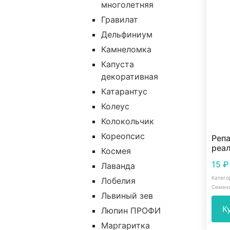
многолетняя
Гравилат
Дельфиниум
Камнеломка
Капуста
декоративная
Катарантус
Колеус
Колокольчик
Кореопсис
Репа
реал
Космея
15
₽
Лаванда
Катего
Лобелия
Семен
Львиный зев
К
Люпин ПРОФИ
Маргаритка