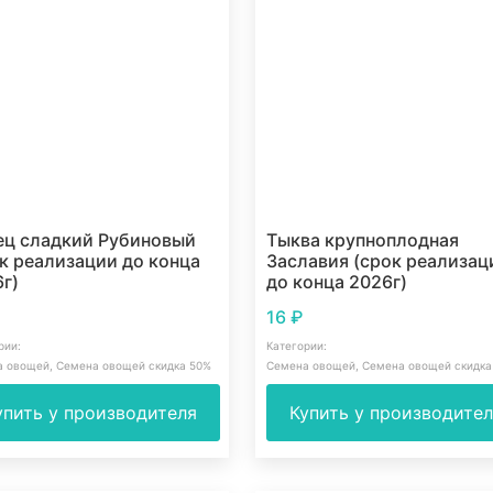
ец сладкий Рубиновый
Тыква крупноплодная
к реализации до конца
Заславия (срок реализац
г)
до конца 2026г)
16
₽
рии:
Категории:
а овощей
,
Семена овощей скидка 50%
Семена овощей
,
Семена овощей скидка
упить у производителя
Купить у производите