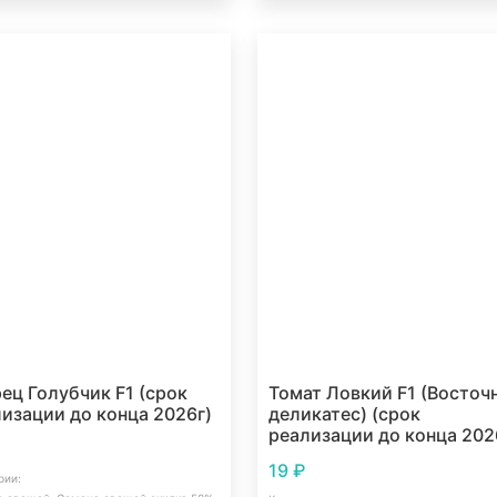
ец Голубчик F1 (срок
Томат Ловкий F1 (Восточ
изации до конца 2026г)
деликатес) (срок
реализации до конца 202
19
₽
рии: