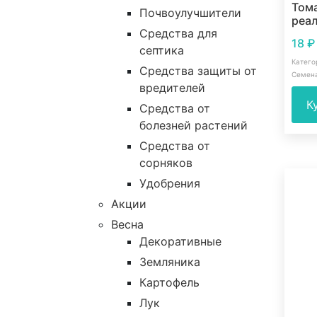
Тома
Почвоулучшители
реал
Средства для
18
₽
септика
Катего
Средства защиты от
Семен
вредителей
К
Средства от
болезней растений
Средства от
сорняков
Удобрения
Акции
Весна
Декоративные
Земляника
Картофель
Лук