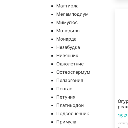
Маттиола
Меламподиум
Мимулюс
Молодило
Монарда
Незабудка
Нивянник
Однолетние
Остеоспермум
Пеларгония
Пентас
Петуния
Огур
Платикодон
реал
Подсолнечник
15
₽
Примула
Катего