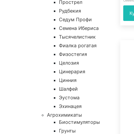
Семен
Прострел
Рудбекия
К
Седум Профи
Семена Ибериса
Тысячелистник
Фиалка рогатая
Физостегия
Целозия
Цинерария
Цинния
Шалфей
Эустома
Эхинацея
Агрохимикаты
Биостимуляторы
Грунты