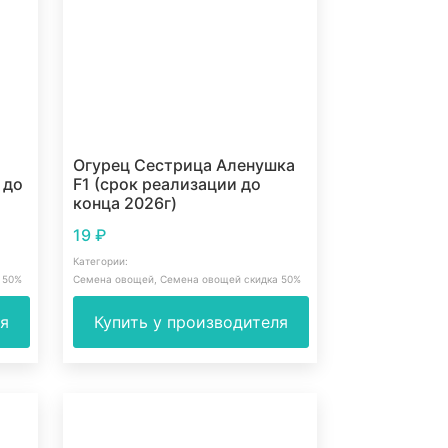
Огурец Сестрица Аленушка
 до
F1 (срок реализации до
конца 2026г)
19
₽
Категории:
 50%
Семена овощей
,
Семена овощей скидка 50%
ля
Купить у производителя