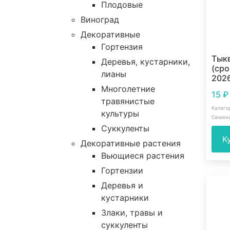
Плодовые
Виноград
Декоративные
Гортензия
Тыкв
Деревья, кустарники,
(сро
лианы
2026
Многолетние
15
₽
травянистые
Катего
культуры
Семен
Суккуленты
К
Декоративные растения
Вьющиеся растения
Гортензии
Деревья и
кустарники
Злаки, травы и
суккуленты