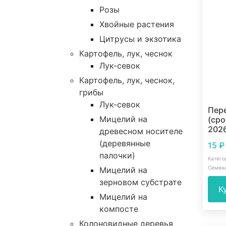
Розы
Хвойные растения
Цитрусы и экзотика
Картофель, лук, чеснок
Лук-севок
Картофель, лук, чеснок,
грибы
Лук-севок
Пер
Мицелий на
(сро
2026
древесном носителе
(деревянные
15
₽
палочки)
Катего
Семен
Мицелий на
зерновом субстрате
К
Мицелий на
компосте
Колоновидные деревья