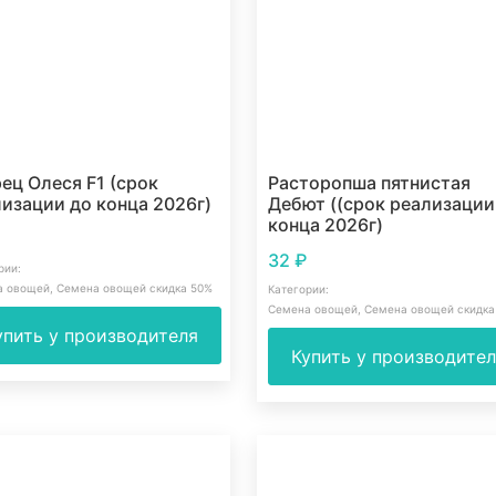
ец Олеся F1 (срок
Расторопша пятнистая
изации до конца 2026г)
Дебют ((срок реализации
конца 2026г)
32
₽
рии:
а овощей
,
Семена овощей скидка 50%
Категории:
Семена овощей
,
Семена овощей скидка
упить у производителя
Купить у производите