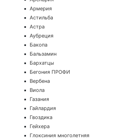
Армерия
Астильба
Астра
Аубреция
Бакопа
Бальзамин
Бархатцы
Бегония ПРОФИ
Вербена
Виола
Газания
Гайлардия
Гвоздика
Гейхера
Глоксиния многолетняя