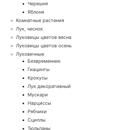
Черешня
Яблоня
Комнатные растения
Лук, чеснок
Луковицы цветов весна
Луковицы цветов осень
Луковичные
Безвременник
Гиацинты
Крокусы
Лук декоративный
Мускари
Нарциссы
Рябчики
Сциллы
Тюльпаны