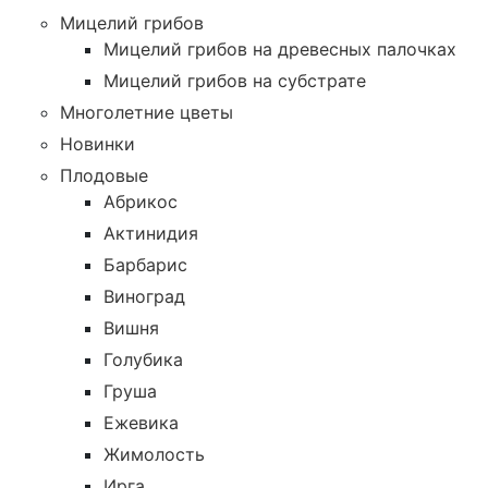
Мицелий грибов
Мицелий грибов на древесных палочках
Мицелий грибов на субстрате
Многолетние цветы
Новинки
Плодовые
Абрикос
Актинидия
Барбарис
Виноград
Вишня
Голубика
Груша
Ежевика
Жимолость
Ирга