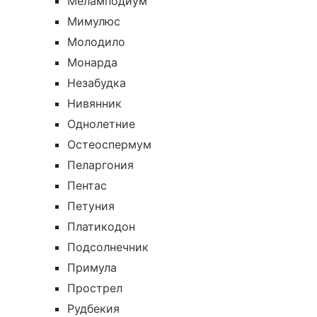
Меламподиум
Мимулюс
Молодило
Монарда
Незабудка
Нивянник
Однолетние
Остеоспермум
Пеларгония
Пентас
Петуния
Платикодон
Подсолнечник
Примула
Прострел
Рудбекия