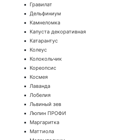
Гравилат
Дельфиниум
Камнеломка
Капуста декоративная
Катарантус
Колеус
Колокольчик
Кореопсис
Космея
Лаванда
Лобелия
Львиный зев
Люпин ПРОФИ
Маргаритка
Маттиола