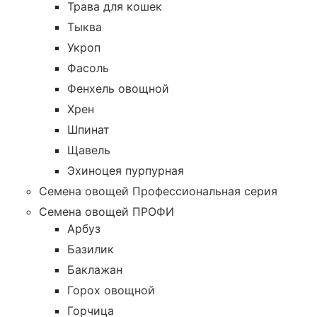
Трава для кошек
Тыква
Укроп
Фасоль
Фенхель овощной
Хрен
Шпинат
Щавель
Эхиноцея пурпурная
Семена овощей Профессиональная серия
Семена овощей ПРОФИ
Арбуз
Базилик
Баклажан
Горох овощной
Горчица