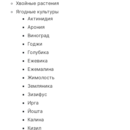
Хвойные растения
Ягодные культуры
Актинидия
Арония
Виноград
Годжи
Голубика
Ежевика
Ежемалина
Жимолость
Земляника
Зизифус
Ирга
Йошта
Калина
Кизил