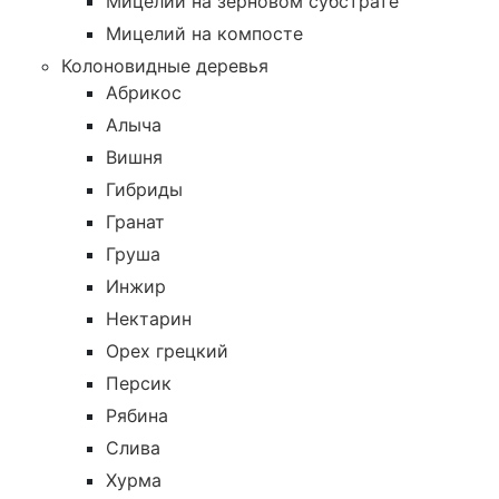
Мицелий на зерновом субстрате
Мицелий на компосте
Колоновидные деревья
Абрикос
Алыча
Вишня
Гибриды
Гранат
Груша
Инжир
Нектарин
Орех грецкий
Персик
Рябина
Слива
Хурма