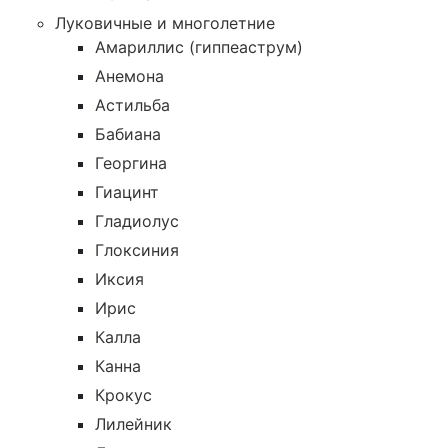
Луковичные и многолетние
Амариллис (гиппеаструм)
Анемона
Астильба
Бабиана
Георгина
Гиацинт
Гладиолус
Глоксиния
Иксия
Ирис
Калла
Канна
Крокус
Лилейник