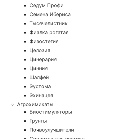
Седум Профи
Семена Ибериса
Тысячелистник
Фиалка рогатая
Физостегия
Целозия
Цинерария
Цинния
Шалфей
Эустома
Эхинацея
Агрохимикаты
Биостимуляторы
Грунты
Почвоулучшители
Средства для септика