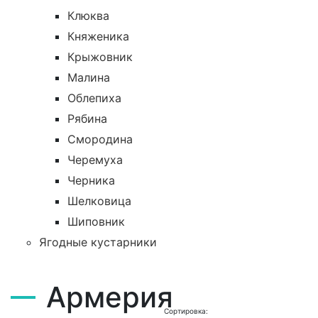
Клюква
Княженика
Крыжовник
Малина
Облепиха
Рябина
Смородина
Черемуха
Черника
Шелковица
Шиповник
Ягодные кустарники
Армерия