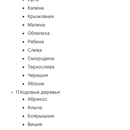
Калина
Крыжовник
Малина
Облепиха
Рябина
Слива
Смородина
Тернослива
Черешня
Яблони
Плодовые деревья
Абрикос
Алыча
Боярышник
Вишня