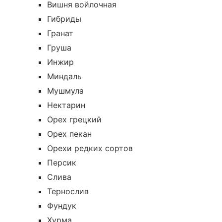
Вишня войлочная
Гибриды
Гранат
Груша
Инжир
Миндаль
Мушмула
Нектарин
Орех грецкий
Орех пекан
Орехи редких сортов
Персик
Слива
Тернослив
Фундук
Хурма