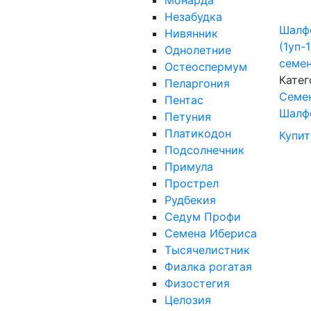
Монарда
Незабудка
Шалф
Нивянник
(1уп-
Однолетние
семе
Остеоспермум
Катег
Пеларгония
Cеме
Пентас
Шалф
Петуния
Платикодон
Купит
Подсолнечник
Примула
Прострел
Рудбекия
Седум Профи
Семена Ибериса
Тысячелистник
Фиалка рогатая
Физостегия
Целозия