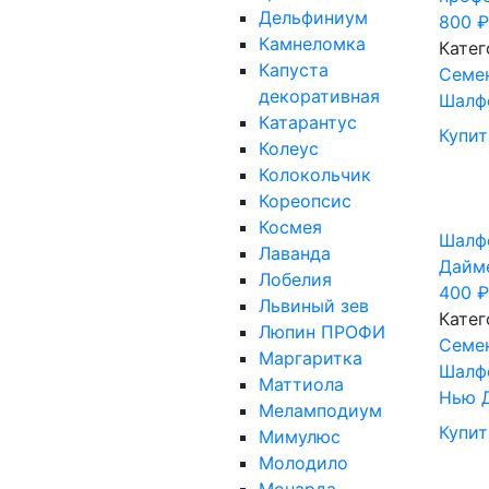
Дельфиниум
800
₽
Камнеломка
Катег
Капуста
Cеме
декоративная
Шалф
Катарантус
Купит
Колеус
Колокольчик
Кореопсис
Космея
Шалф
Лаванда
Дайме
Лобелия
400
₽
Львиный зев
Катег
Люпин ПРОФИ
Cеме
Маргаритка
Шалф
Маттиола
Нью 
Меламподиум
Купит
Мимулюс
Молодило