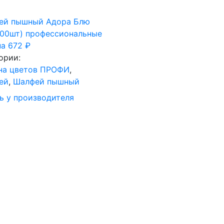
ей пышный Адора Блю
100шт) профессиональные
на
672
₽
ории:
на цветов ПРОФИ
,
ей
,
Шалфей пышный
ь у производителя