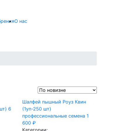
брения
О нас
Шалфей пышный Роуз Квин
шт)
6
(1уп-250 шт)
профессиональные семена
1
600
₽
Категории: