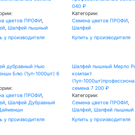
040
₽
ории:
Категории:
на цветов ПРОФИ
,
Cемена цветов ПРОФИ
,
ей
,
Шалфей пышный
Шалфей
ь у производителя
Купить у производителя
ей дубравный Нью
Шалфей пышный Мерло Р
ншн Блю (1уп-1000шт)
6
компакт
(1уп-1000шт)профессион
ории:
семена
7 200
₽
на цветов ПРОФИ
,
Категории:
ей
,
Шалфей Дубравный
Cемена цветов ПРОФИ
,
Дайменшн
Шалфей
,
Шалфей пышный
ь у производителя
Купить у производителя