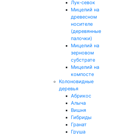
Лук-севок
Мицелий на
древесном
носителе
(деревянные
палочки)
Мицелий на
зерновом
субстрате
Мицелий на
компосте
Колоновидные
деревья
Абрикос
Алыча
Вишня
Гибриды
Гранат
Груша