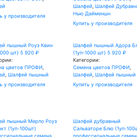
ей
Шалфей
,
Шалфей Дубрав
Нью Дайменшн
ь у производителя
Купить у производителя
ей пышный Роуз Квин
Шалфей пышный Адора Б
1000 шт)
5 920
₽
(1уп-1000 шт)
5 920
₽
ории:
Категории:
на цветов ПРОФИ
,
Cемена цветов ПРОФИ
,
ей
,
Шалфей пышный
Шалфей
,
Шалфей пышный
ь у производителя
Купить у производителя
ей пышный Мерло Роуз
Шалфей дубравный
кт (1уп-100шт)
Сальваторе Блю (1уп-100
ессиональные семена
профессиональные семен