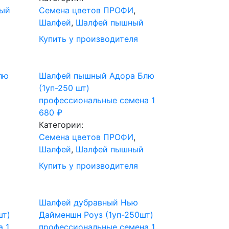
ный
Cемена цветов ПРОФИ
,
Шалфей
,
Шалфей пышный
Купить у производителя
лю
Шалфей пышный Адора Блю
(1уп-250 шт)
профессиональные семена
1
680
₽
Категории:
Cемена цветов ПРОФИ
,
Шалфей
,
Шалфей пышный
Купить у производителя
Шалфей дубравный Нью
шт)
Дайменшн Роуз (1уп-250шт)
а
1
профессиональные семена
1