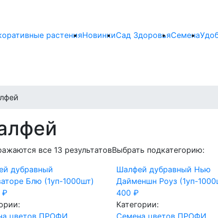
коративные растения
Новинки
Сад Здоровья
Семена
Удо
лфей
алфей
ажаются все 13 результатов
Выбрать подкатегорию:
ей дубравный
Шалфей дубравный Нью
аторе Блю (1уп-1000шт)
Дайменшн Роуз (1уп-1000
0
₽
400
₽
ории:
Категории:
на цветов ПРОФИ
,
Cемена цветов ПРОФИ
,