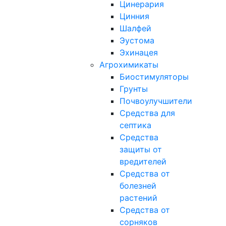
Цинерария
Цинния
Шалфей
Эустома
Эхинацея
Агрохимикаты
Биостимуляторы
Грунты
Почвоулучшители
Средства для
септика
Средства
защиты от
вредителей
Средства от
болезней
растений
Средства от
сорняков