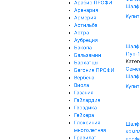
Арабис ПРОФИ
Шалф
Аренария
Купит
Армерия
Астильба
Астра
Аубреция
Шалф
Бакопа
(1уп-
Бальзамин
Катег
Бархатцы
Cеме
Бегония ПРОФИ
Шалф
Вербена
Виола
Купит
Газания
Гайлардия
Гвоздика
Гейхера
Глоксиния
Шалф
многолетняя
компа
Гравилат
проф