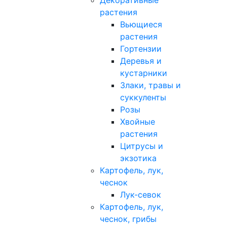
Декоративные
растения
Вьющиеся
растения
Гортензии
Деревья и
кустарники
Злаки, травы и
суккуленты
Розы
Хвойные
растения
Цитрусы и
экзотика
Картофель, лук,
чеснок
Лук-севок
Картофель, лук,
чеснок, грибы