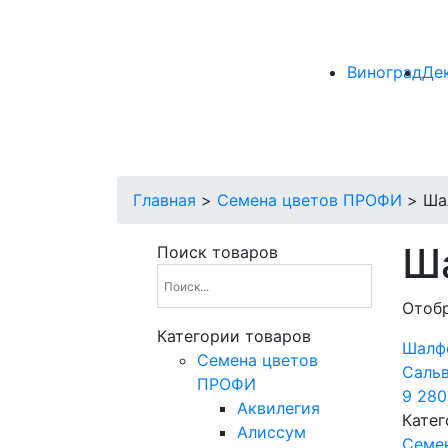
Виноград
Де
Главная
>
Cемена цветов ПРОФИ
>
Ша
Ш
Поиск товаров
Отобр
Категории товаров
Шалф
Cемена цветов
Сальв
ПРОФИ
9 28
Аквилегия
Катег
Алиссум
Cеме