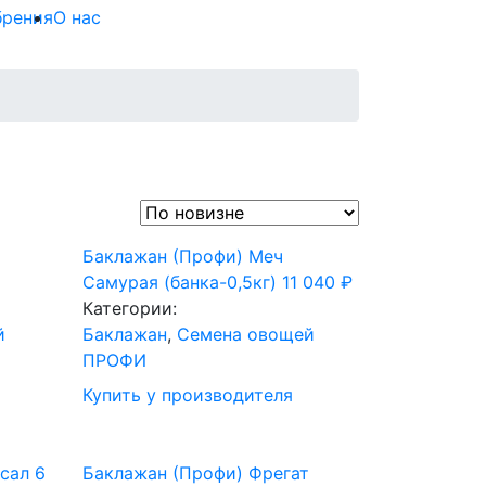
брения
О нас
Баклажан (Профи) Меч
Самурая (банка-0,5кг)
11 040
₽
Категории:
й
Баклажан
,
Семена овощей
ПРОФИ
Купить у производителя
сал 6
Баклажан (Профи) Фрегат