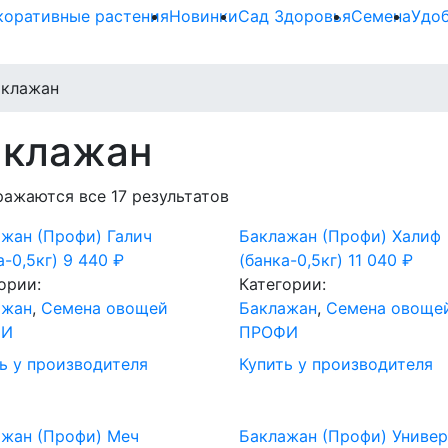
коративные растения
Новинки
Сад Здоровья
Семена
Удо
аклажан
аклажан
ажаются все 17 результатов
жан (Профи) Галич
Баклажан (Профи) Халиф
а-0,5кг)
9 440
₽
(банка-0,5кг)
11 040
₽
ории:
Категории:
ажан
,
Семена овощей
Баклажан
,
Семена овоще
ФИ
ПРОФИ
ь у производителя
Купить у производителя
ажан (Профи) Меч
Баклажан (Профи) Универ