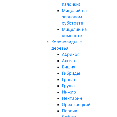
палочки)
Мицелий на
зерновом
субстрате
Мицелий на
компосте
Колоновидные
деревья
Абрикос
Алыча
Вишня
Гибриды
Гранат
Груша
Инжир
Нектарин
Орех грецкий
Персик