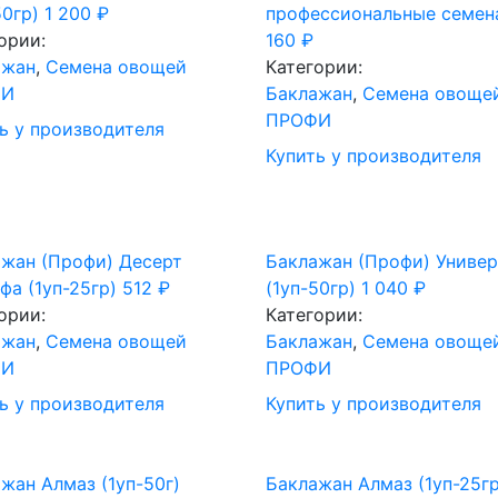
50гр)
1 200
₽
профессиональные семен
ории:
160
₽
ажан
,
Семена овощей
Категории:
ФИ
Баклажан
,
Семена овоще
ПРОФИ
ь у производителя
Купить у производителя
жан (Профи) Десерт
Баклажан (Профи) Универ
фа (1уп-25гр)
512
₽
(1уп-50гр)
1 040
₽
ории:
Категории:
ажан
,
Семена овощей
Баклажан
,
Семена овоще
ФИ
ПРОФИ
ь у производителя
Купить у производителя
жан Алмаз (1уп-50г)
Баклажан Алмаз (1уп-25гр