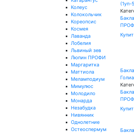
Катарантус
(1уп-
Колеус
Катег
Колокольчик
Бакл
Кореопсис
ПРО
Космея
Купит
Лаванда
Лобелия
Львиный зев
Люпин ПРОФИ
Маргаритка
Бакла
Маттиола
Голиа
Меламподиум
Катег
Мимулюс
Бакл
Молодило
ПРО
Монарда
Незабудка
Купит
Нивянник
Однолетние
Остеоспермум
Бакла