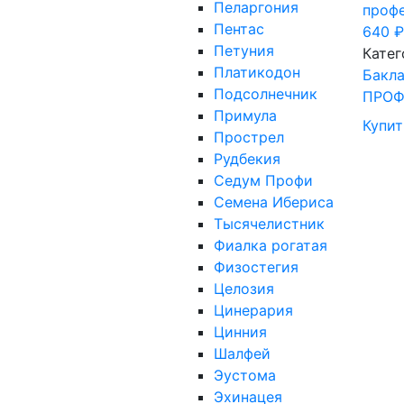
Пеларгония
проф
Пентас
640
₽
Петуния
Катег
Платикодон
Бакл
Подсолнечник
ПРО
Примула
Купит
Прострел
Рудбекия
Седум Профи
Семена Ибериса
Тысячелистник
Фиалка рогатая
Физостегия
Целозия
Цинерария
Цинния
Шалфей
Эустома
Эхинацея