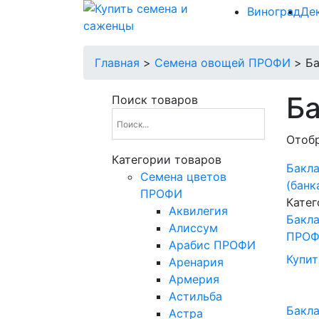
Виноград
Де
Главная
>
Семена овощей ПРОФИ
>
Б
Б
Поиск товаров
Отобр
Категории товаров
Бакла
Cемена цветов
(банк
ПРОФИ
Катег
Аквилегия
Бакл
Алиссум
ПРО
Арабис ПРОФИ
Купит
Аренария
Армерия
Астильба
Бакл
Астра