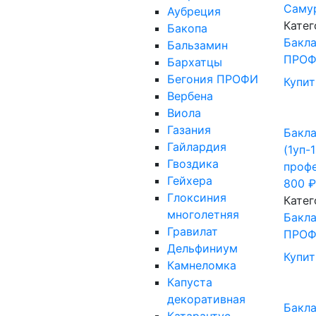
Самур
Аубреция
Катег
Бакопа
Бакл
Бальзамин
ПРО
Бархатцы
Бегония ПРОФИ
Купит
Вербена
Виола
Газания
Бакла
Гайлардия
(1уп-
Гвоздика
проф
Гейхера
800
₽
Глоксиния
Катег
многолетняя
Бакл
Гравилат
ПРО
Дельфиниум
Купит
Камнеломка
Капуста
декоративная
Бакла