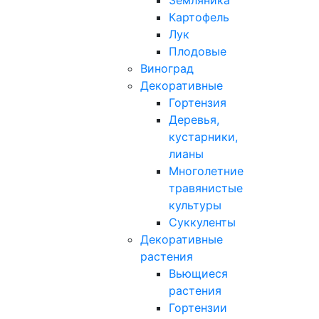
Земляника
Картофель
Лук
Плодовые
Виноград
Декоративные
Гортензия
Деревья,
кустарники,
лианы
Многолетние
травянистые
культуры
Суккуленты
Декоративные
растения
Вьющиеся
растения
Гортензии