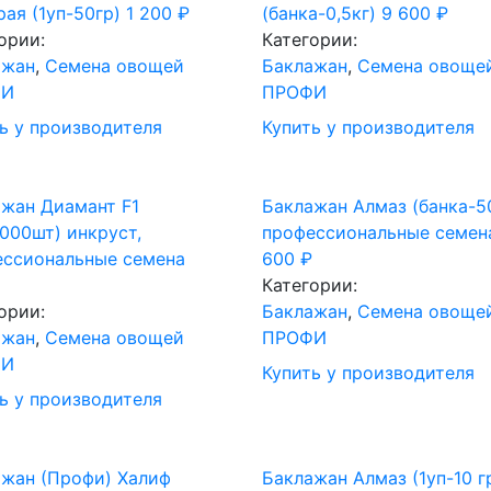
ая (1уп-50гр)
1 200
₽
(банка-0,5кг)
9 600
₽
ории:
Категории:
ажан
,
Семена овощей
Баклажан
,
Семена овоще
ФИ
ПРОФИ
ь у производителя
Купить у производителя
жан Диамант F1
Баклажан Алмаз (банка-50
1000шт) инкруст,
профессиональные семен
ессиональные семена
600
₽
Категории:
ории:
Баклажан
,
Семена овоще
ажан
,
Семена овощей
ПРОФИ
ФИ
Купить у производителя
ь у производителя
жан (Профи) Халиф
Баклажан Алмаз (1уп-10 г