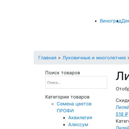
Виноград
Де
Главная
>
Луковичные и многолетние
Л
Поиск товаров
Отобр
Категории товаров
Скид
Cемена цветов
Лилей
ПРОФИ
518
₽
Аквилегия
Катег
Алиссум
Лиле