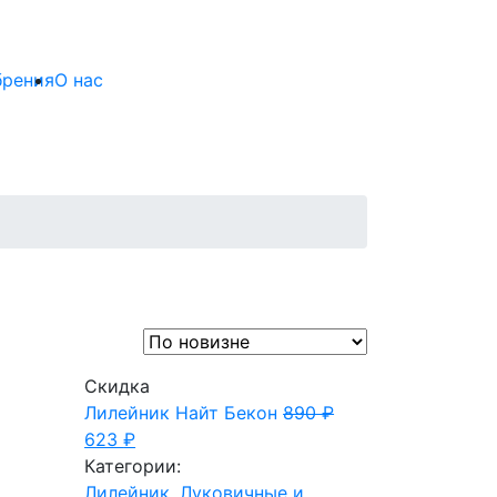
брения
О нас
Скидка
Лилейник Найт Бекон
890
₽
623
₽
Категории:
Лилейник
,
Луковичные и