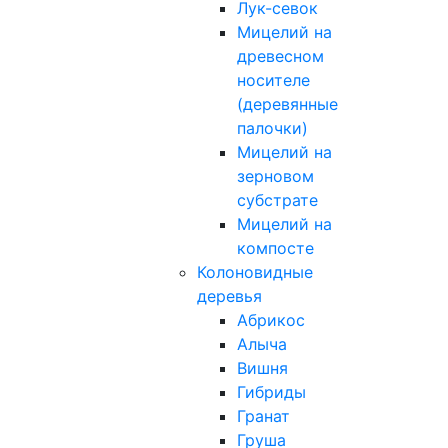
Лук-севок
Мицелий на
древесном
носителе
(деревянные
палочки)
Мицелий на
зерновом
субстрате
Мицелий на
компосте
Колоновидные
деревья
Абрикос
Алыча
Вишня
Гибриды
Гранат
Груша