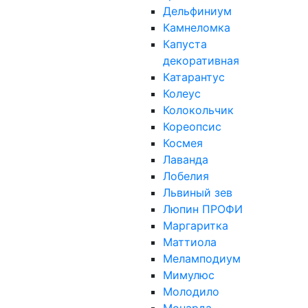
Дельфиниум
Камнеломка
Капуста
декоративная
Катарантус
Колеус
Колокольчик
Кореопсис
Космея
Лаванда
Лобелия
Львиный зев
Люпин ПРОФИ
Маргаритка
Маттиола
Меламподиум
Мимулюс
Молодило