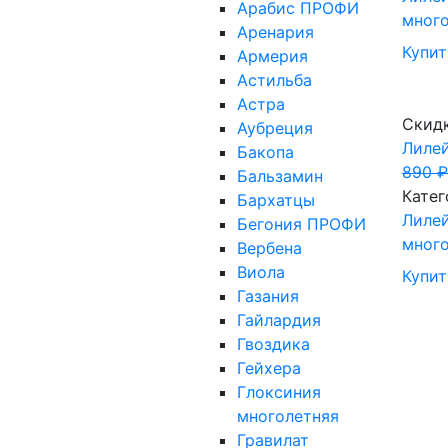
Арабис ПРОФИ
мног
Аренария
Купит
Армерия
Астильба
Астра
Скид
Аубреция
Лиле
Бакопа
890
₽
Бальзамин
Катег
Бархатцы
Лиле
Бегония ПРОФИ
мног
Вербена
Виола
Купит
Газания
Гайлардия
Гвоздика
Гейхера
Глоксиния
многолетняя
Гравилат