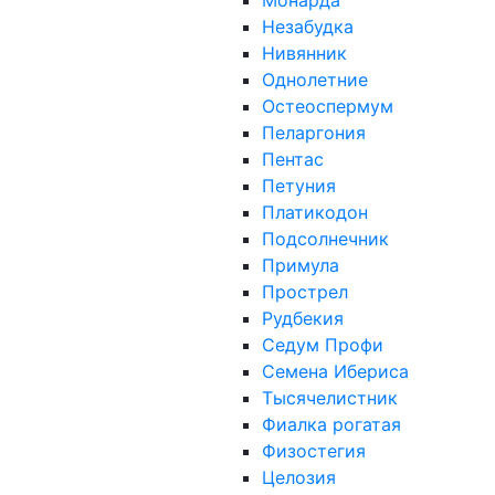
Монарда
Незабудка
Нивянник
Однолетние
Остеоспермум
Пеларгония
Пентас
Петуния
Платикодон
Подсолнечник
Примула
Прострел
Рудбекия
Седум Профи
Семена Ибериса
Тысячелистник
Фиалка рогатая
Физостегия
Целозия