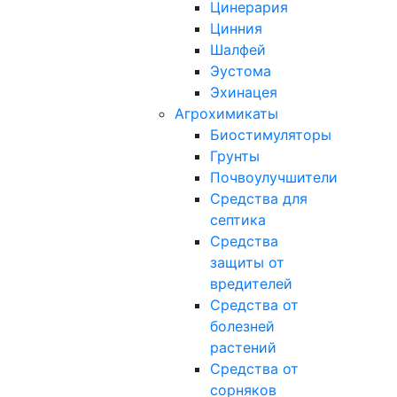
Цинерария
Цинния
Шалфей
Эустома
Эхинацея
Агрохимикаты
Биостимуляторы
Грунты
Почвоулучшители
Средства для
септика
Средства
защиты от
вредителей
Средства от
болезней
растений
Средства от
сорняков