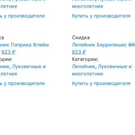
олетние
многолетние
ь у производителя
Купить у производителя
ка
Скидка
йник Паприка Флейм
Лилейник Беррилишес
8
623
₽
623
₽
ории:
Категории:
йник
,
Луковичные и
Лилейник
,
Луковичные и
олетние
многолетние
ь у производителя
Купить у производителя