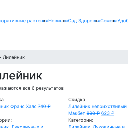
коративные растения
Новинки
Сад Здоровья
Семена
Удо
>
Лилейник
илейник
ажаются все 6 результатов
ка
Скидка
ник Франс Халс
740
₽
Лилейник неприхотливый
Макбет
890
₽
623
₽
ории:
Категории:
йник
,
Луковичные и
Лилейник
,
Луковичные и