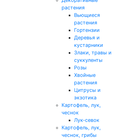
Декоративные
растения
Вьющиеся
растения
Гортензии
Деревья и
кустарники
Злаки, травы и
суккуленты
Розы
Хвойные
растения
Цитрусы и
экзотика
Картофель, лук,
чеснок
Лук-севок
Картофель, лук,
чеснок, грибы