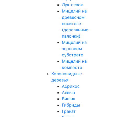
Лук-севок
Мицелий на
древесном
носителе
(деревянные
палочки)
Мицелий на
зерновом
субстрате
Мицелий на
компосте
Колоновидные
деревья
Абрикос
Алыча
Вишня
Гибриды
Гранат