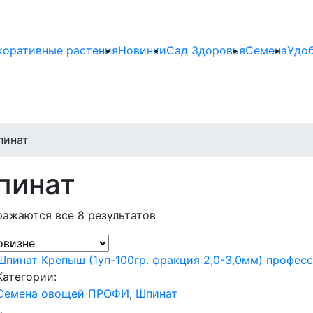
коративные растения
Новинки
Сад Здоровья
Семена
Удо
пинат
пинат
ажаются все 8 результатов
Шпинат Крепыш (1уп-100гр. фракция 2,0-3,0мм) профес
Категории:
Семена овощей ПРОФИ
,
Шпинат