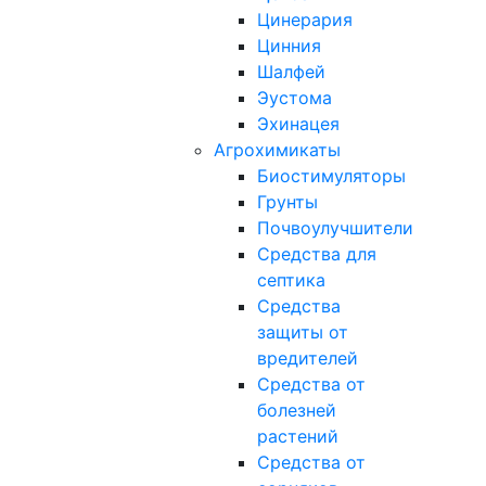
Цинерария
Цинния
Шалфей
Эустома
Эхинацея
Агрохимикаты
Биостимуляторы
Грунты
Почвоулучшители
Средства для
септика
Средства
защиты от
вредителей
Средства от
болезней
растений
Средства от