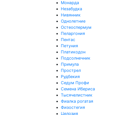
Монарда
Незабудка
Нивянник
Однолетние
Остеоспермум
Пеларгония
Пентас
Петуния
Платикодон
Подсолнечник
Примула
Прострел
Рудбекия
Седум Профи
Семена Ибериса
Тысячелистник
Фиалка рогатая
Физостегия
Целозия