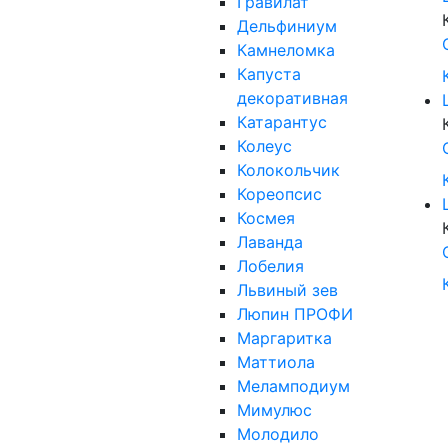
Гравилат
Дельфиниум
Камнеломка
Капуста
декоративная
Катарантус
Колеус
Колокольчик
Кореопсис
Космея
Лаванда
Лобелия
Львиный зев
Люпин ПРОФИ
Маргаритка
Маттиола
Меламподиум
Мимулюс
Молодило