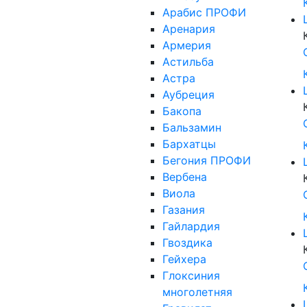
Арабис ПРОФИ
Аренария
Армерия
Астильба
Астра
Аубреция
Бакопа
Бальзамин
Бархатцы
Бегония ПРОФИ
Вербена
Виола
Газания
Гайлардия
Гвоздика
Гейхера
Глоксиния
многолетняя