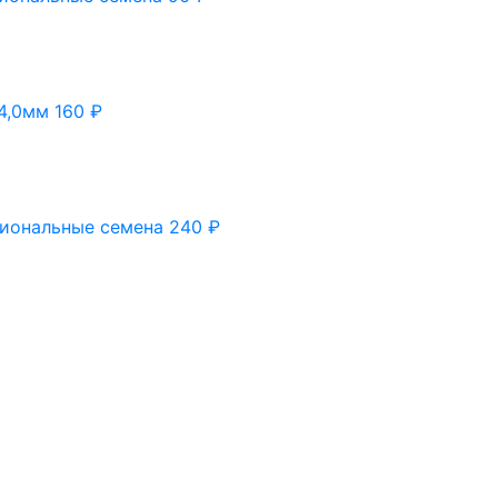
4,0мм
160
₽
сиональные семена
240
₽