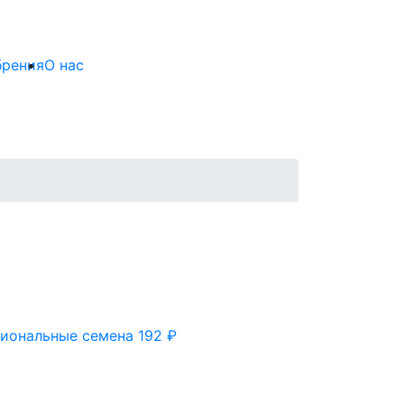
брения
О нас
сиональные семена
192
₽