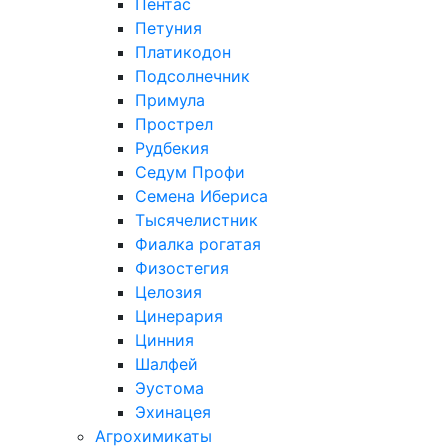
Пентас
Петуния
Платикодон
Подсолнечник
Примула
Прострел
Рудбекия
Седум Профи
Семена Ибериса
Тысячелистник
Фиалка рогатая
Физостегия
Целозия
Цинерария
Цинния
Шалфей
Эустома
Эхинацея
Агрохимикаты