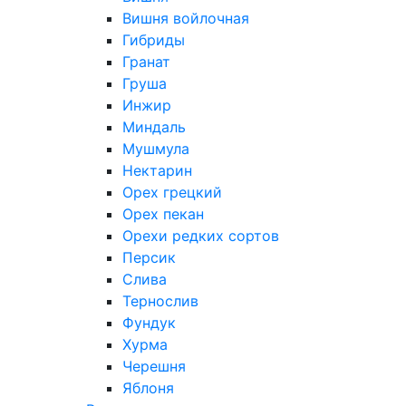
Вишня войлочная
Гибриды
Гранат
Груша
Инжир
Миндаль
Мушмула
Нектарин
Орех грецкий
Орех пекан
Орехи редких сортов
Персик
Слива
Тернослив
Фундук
Хурма
Черешня
Яблоня