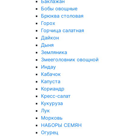
Баклажан
Бобы овощные
Брюква столовая
Горох
Горчица салатная
Дайкон
Дыня
Земляника
Змееголовник овощной
Индау
Кабачок
Капуста
Кориандр
Кресс-салат
Кукуруза
Лук
Морковь
НАБОРЫ СЕМЯН
Огурец