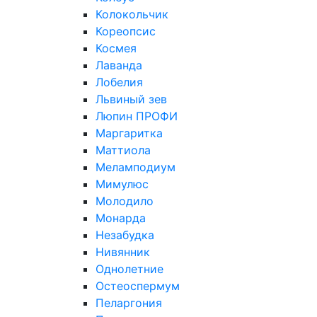
Колокольчик
Кореопсис
Космея
Лаванда
Лобелия
Львиный зев
Люпин ПРОФИ
Маргаритка
Маттиола
Меламподиум
Мимулюс
Молодило
Монарда
Незабудка
Нивянник
Однолетние
Остеоспермум
Пеларгония