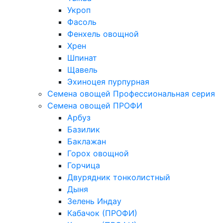
Укроп
Фасоль
Фенхель овощной
Хрен
Шпинат
Щавель
Эхиноцея пурпурная
Семена овощей Профессиональная серия
Семена овощей ПРОФИ
Арбуз
Базилик
Баклажан
Горох овощной
Горчица
Двурядник тонколистный
Дыня
Зелень Индау
Кабачок (ПРОФИ)