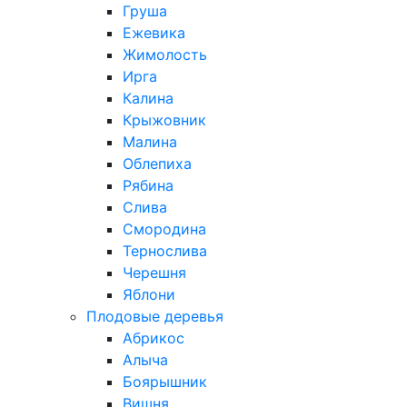
Груша
Ежевика
Жимолость
Ирга
Калина
Крыжовник
Малина
Облепиха
Рябина
Слива
Смородина
Тернослива
Черешня
Яблони
Плодовые деревья
Абрикос
Алыча
Боярышник
Вишня