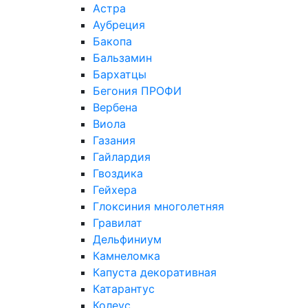
Астра
Аубреция
Бакопа
Бальзамин
Бархатцы
Бегония ПРОФИ
Вербена
Виола
Газания
Гайлардия
Гвоздика
Гейхера
Глоксиния многолетняя
Гравилат
Дельфиниум
Камнеломка
Капуста декоративная
Катарантус
Колеус