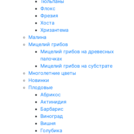
Тюльпаны
Флокс
Фрезия
Хоста
Хризантема
Малина
Мицелий грибов
Мицелий грибов на древесных
палочках
Мицелий грибов на субстрате
Многолетние цветы
Новинки
Плодовые
Абрикос
Актинидия
Барбарис
Виноград
Вишня
Голубика