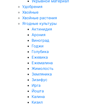
Укрывной материал
Удобрения
Хвойные
Хвойные растения
Ягодные культуры
Актинидия
Арония
Виноград
Годжи
Голубика
Ежевика
Ежемалина
Жимолость
Земляника
Зизифус
Ирга
Йошта
Калина
Кизил