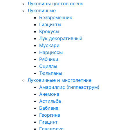
Луковицы цветов осень
Луковичные
Безвременник
Гиацинты
Крокусы
Лук декоративный
Мускари
Нарциссы
Рябчики
Сциллы
Тюльпаны
Луковичные и многолетние
Амариллис (гиппеаструм)
Анемона
Астильба
Бабиана
Георгина
Гиацинт
Гладиолус