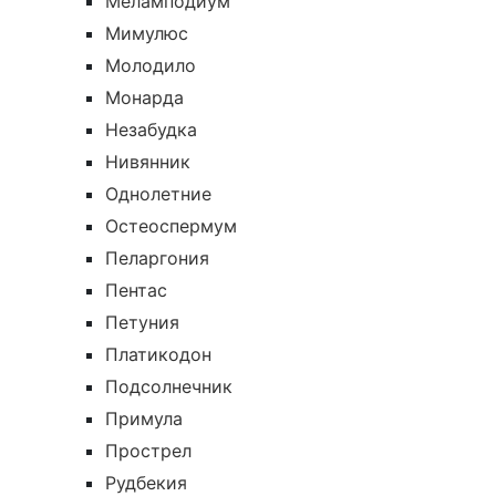
Меламподиум
Мимулюс
Молодило
Монарда
Незабудка
Нивянник
Однолетние
Остеоспермум
Пеларгония
Пентас
Петуния
Платикодон
Подсолнечник
Примула
Прострел
Рудбекия