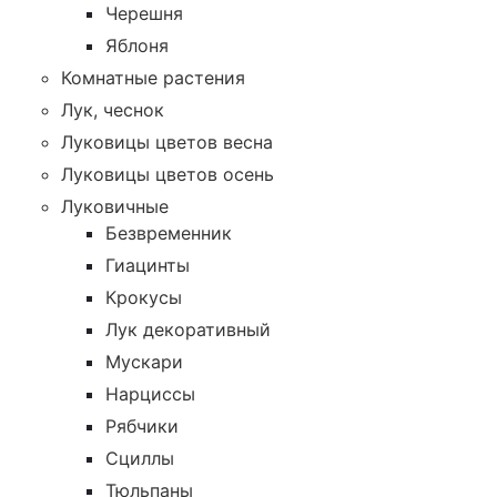
Черешня
Яблоня
Комнатные растения
Лук, чеснок
Луковицы цветов весна
Луковицы цветов осень
Луковичные
Безвременник
Гиацинты
Крокусы
Лук декоративный
Мускари
Нарциссы
Рябчики
Сциллы
Тюльпаны