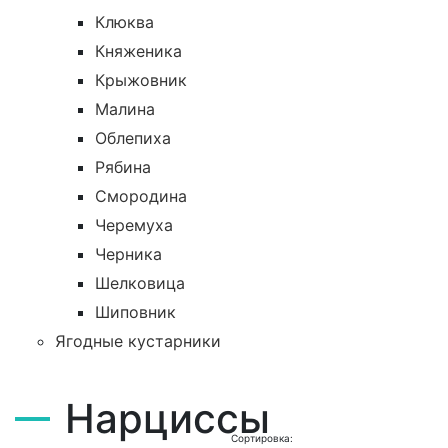
Клюква
Княженика
Крыжовник
Малина
Облепиха
Рябина
Смородина
Черемуха
Черника
Шелковица
Шиповник
Ягодные кустарники
Нарциссы