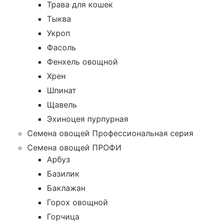
Трава для кошек
Тыква
Укроп
Фасоль
Фенхель овощной
Хрен
Шпинат
Щавель
Эхиноцея пурпурная
Семена овощей Профессиональная серия
Семена овощей ПРОФИ
Арбуз
Базилик
Баклажан
Горох овощной
Горчица