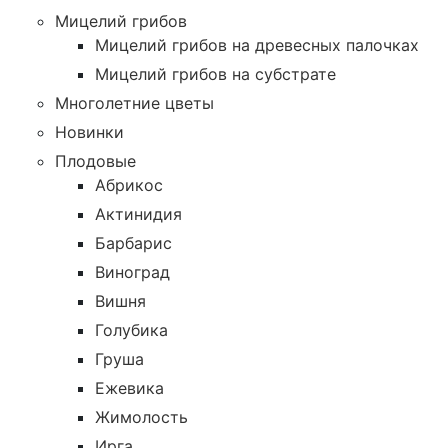
Мицелий грибов
Мицелий грибов на древесных палочках
Мицелий грибов на субстрате
Многолетние цветы
Новинки
Плодовые
Абрикос
Актинидия
Барбарис
Виноград
Вишня
Голубика
Груша
Ежевика
Жимолость
Ирга