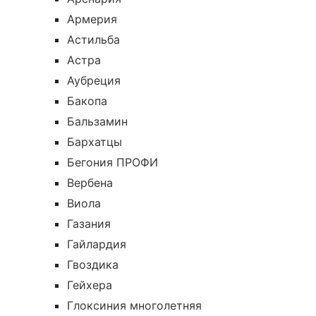
Армерия
Астильба
Астра
Аубреция
Бакопа
Бальзамин
Бархатцы
Бегония ПРОФИ
Вербена
Виола
Газания
Гайлардия
Гвоздика
Гейхера
Глоксиния многолетняя