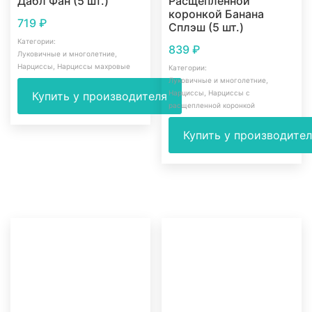
Дабл Фан (5 шт.)
Расщеплённой
коронкой Банана
719
₽
Сплэш (5 шт.)
Категории:
839
₽
Луковичные и многолетние
,
Нарциссы
,
Нарциссы махровые
Категории:
Луковичные и многолетние
,
Нарциссы
,
Нарциссы с
Купить у производителя
расщепленной коронкой
Купить у производите