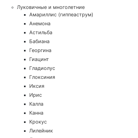
Луковичные и многолетние
Амариллис (гиппеаструм)
Анемона
Астильба
Бабиана
Георгина
Гиацинт
Гладиолус
Глоксиния
Иксия
Ирис
Калла
Канна
Крокус
Лилейник