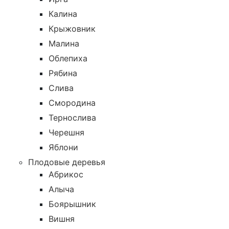
Калина
Крыжовник
Малина
Облепиха
Рябина
Слива
Смородина
Тернослива
Черешня
Яблони
Плодовые деревья
Абрикос
Алыча
Боярышник
Вишня