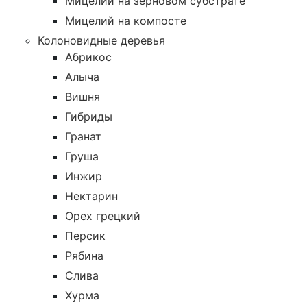
Мицелий на зерновом субстрате
Мицелий на компосте
Колоновидные деревья
Абрикос
Алыча
Вишня
Гибриды
Гранат
Груша
Инжир
Нектарин
Орех грецкий
Персик
Рябина
Слива
Хурма