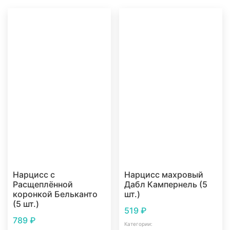
Нарцисс с
Нарцисс махровый
Расщеплённой
Дабл Кампернель (5
коронкой Бельканто
шт.)
(5 шт.)
519
₽
789
₽
Категории: