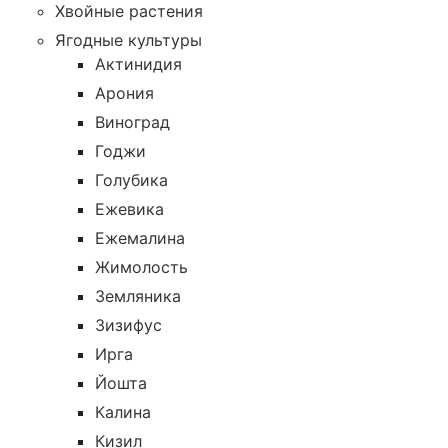
Хвойные растения
Ягодные культуры
Актинидия
Арония
Виноград
Годжи
Голубика
Ежевика
Ежемалина
Жимолость
Земляника
Зизифус
Ирга
Йошта
Калина
Кизил