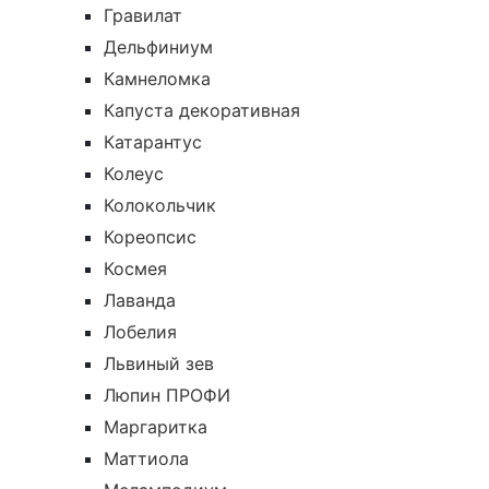
Гравилат
Дельфиниум
Камнеломка
Капуста декоративная
Катарантус
Колеус
Колокольчик
Кореопсис
Космея
Лаванда
Лобелия
Львиный зев
Люпин ПРОФИ
Маргаритка
Маттиола