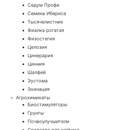
Седум Профи
Семена Ибериса
Тысячелистник
Фиалка рогатая
Физостегия
Целозия
Цинерария
Цинния
Шалфей
Эустома
Эхинацея
Агрохимикаты
Биостимуляторы
Грунты
Почвоулучшители
Средства для септика