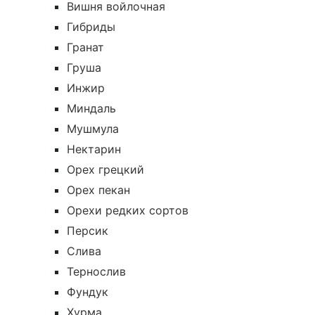
Вишня войлочная
Гибриды
Гранат
Груша
Инжир
Миндаль
Мушмула
Нектарин
Орех грецкий
Орех пекан
Орехи редких сортов
Персик
Слива
Тернослив
Фундук
Хурма