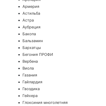
Армерия
Астильба
Астра
Аубреция
Бакопа
Бальзамин
Бархатцы
Бегония ПРОФИ
Вербена
Виола
Газания
Гайлардия
Гвоздика
Гейхера
Глоксиния многолетняя