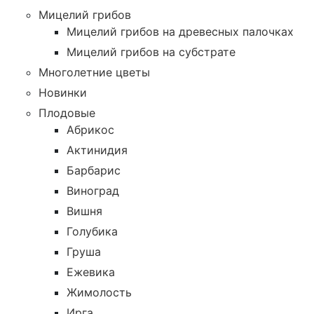
Мицелий грибов
Мицелий грибов на древесных палочках
Мицелий грибов на субстрате
Многолетние цветы
Новинки
Плодовые
Абрикос
Актинидия
Барбарис
Виноград
Вишня
Голубика
Груша
Ежевика
Жимолость
Ирга