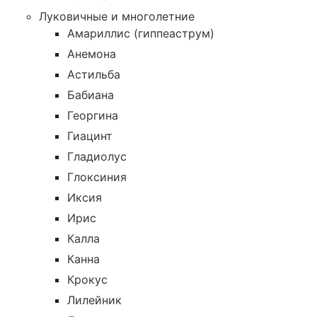
Луковичные и многолетние
Амариллис (гиппеаструм)
Анемона
Астильба
Бабиана
Георгина
Гиацинт
Гладиолус
Глоксиния
Иксия
Ирис
Калла
Канна
Крокус
Лилейник