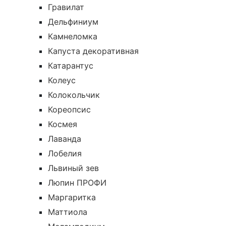
Гравилат
Дельфиниум
Камнеломка
Капуста декоративная
Катарантус
Колеус
Колокольчик
Кореопсис
Космея
Лаванда
Лобелия
Львиный зев
Люпин ПРОФИ
Маргаритка
Маттиола