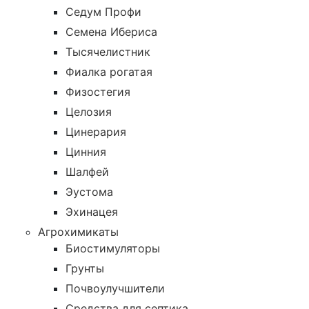
Седум Профи
Семена Ибериса
Тысячелистник
Фиалка рогатая
Физостегия
Целозия
Цинерария
Цинния
Шалфей
Эустома
Эхинацея
Агрохимикаты
Биостимуляторы
Грунты
Почвоулучшители
Средства для септика