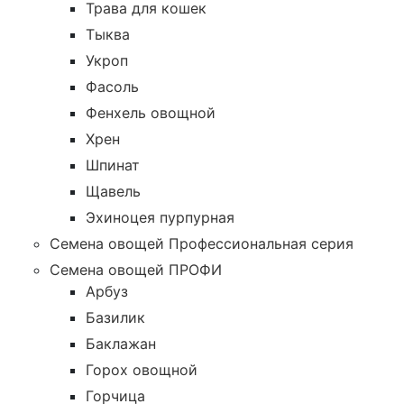
Трава для кошек
Тыква
Укроп
Фасоль
Фенхель овощной
Хрен
Шпинат
Щавель
Эхиноцея пурпурная
Семена овощей Профессиональная серия
Семена овощей ПРОФИ
Арбуз
Базилик
Баклажан
Горох овощной
Горчица