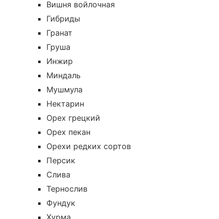
Вишня войлочная
Гибриды
Гранат
Груша
Инжир
Миндаль
Мушмула
Нектарин
Орех грецкий
Орех пекан
Орехи редких сортов
Персик
Слива
Тернослив
Фундук
Хурма