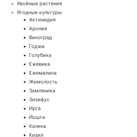
Хвойные растения
Ягодные культуры
Актинидия
Арония
Виноград
Годжи
Голубика
Ежевика
Ежемалина
Жимолость
Земляника
Зизифус
Ирга
Йошта
Калина
Кизил