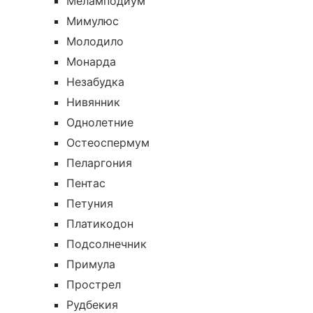
Меламподиум
Мимулюс
Молодило
Монарда
Незабудка
Нивянник
Однолетние
Остеоспермум
Пеларгония
Пентас
Петуния
Платикодон
Подсолнечник
Примула
Прострел
Рудбекия