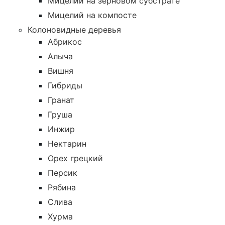
Мицелий на зерновом субстрате
Мицелий на компосте
Колоновидные деревья
Абрикос
Алыча
Вишня
Гибриды
Гранат
Груша
Инжир
Нектарин
Орех грецкий
Персик
Рябина
Слива
Хурма