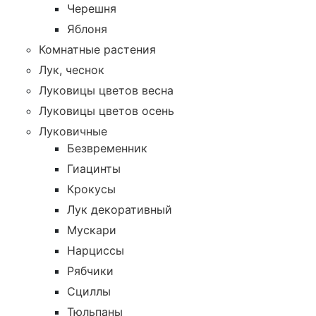
Черешня
Яблоня
Комнатные растения
Лук, чеснок
Луковицы цветов весна
Луковицы цветов осень
Луковичные
Безвременник
Гиацинты
Крокусы
Лук декоративный
Мускари
Нарциссы
Рябчики
Сциллы
Тюльпаны