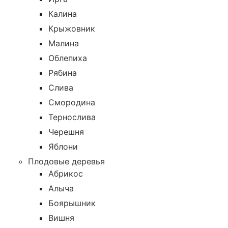
Калина
Крыжовник
Малина
Облепиха
Рябина
Слива
Смородина
Тернослива
Черешня
Яблони
Плодовые деревья
Абрикос
Алыча
Боярышник
Вишня