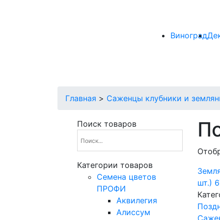
Виноград
Де
Главная
>
Саженцы клубники и землян
По
Поиск товаров
Отобр
Категории товаров
Земля
Cемена цветов
шт.)
ПРОФИ
Катег
Аквилегия
Поздн
Алиссум
Саже