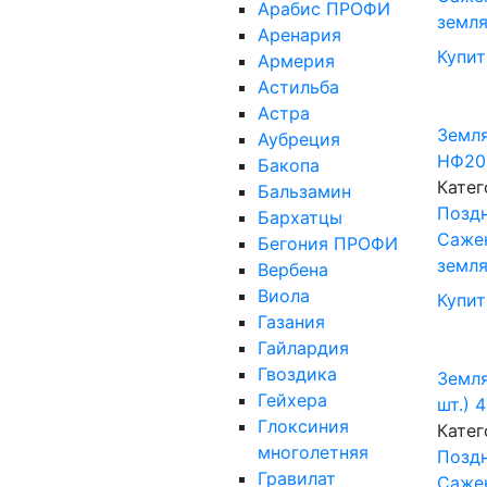
Арабис ПРОФИ
земл
Аренария
Купит
Армерия
Астильба
Астра
Земля
Аубреция
НФ205
Бакопа
Катег
Бальзамин
Поздн
Бархатцы
Саже
Бегония ПРОФИ
земл
Вербена
Виола
Купит
Газания
Гайлардия
Гвоздика
Земля
Гейхера
шт.)
Глоксиния
Катег
многолетняя
Поздн
Гравилат
Саже