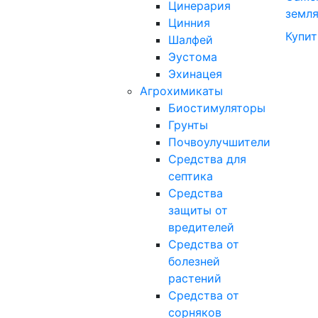
Цинерария
земл
Цинния
Купит
Шалфей
Эустома
Эхинацея
Агрохимикаты
Биостимуляторы
Грунты
Почвоулучшители
Средства для
септика
Средства
защиты от
вредителей
Средства от
болезней
растений
Средства от
сорняков