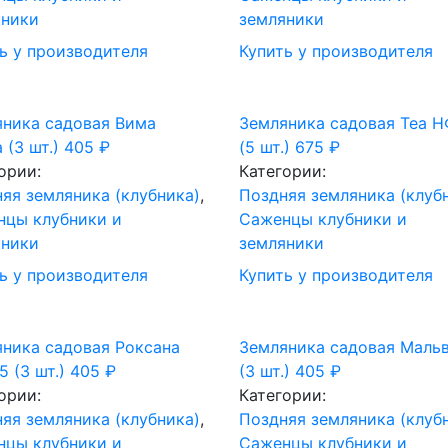
яники
земляники
ь у производителя
Купить у производителя
ника садовая Вима
Земляника садовая Теа 
 (3 шт.)
405
₽
(5 шт.)
675
₽
ории:
Категории:
яя земляника (клубника)
,
Поздняя земляника (клуб
нцы клубники и
Саженцы клубники и
яники
земляники
ь у производителя
Купить у производителя
ника садовая Роксана
Земляника садовая Маль
 (3 шт.)
405
₽
(3 шт.)
405
₽
ории:
Категории:
яя земляника (клубника)
,
Поздняя земляника (клуб
нцы клубники и
Саженцы клубники и