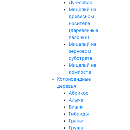
Лук-севок
Мицелий на
древесном
носителе
(деревянные
палочки)
Мицелий на
зерновом
субстрате
Мицелий на
компосте
Колоновидные
деревья
Абрикос
Алыча
Вишня
Гибриды
Гранат
Груша