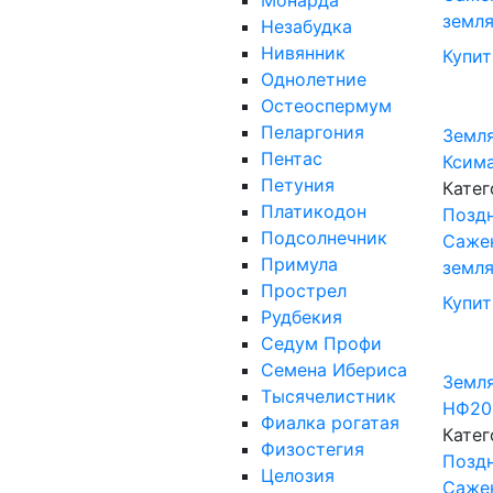
Монарда
земл
Незабудка
Нивянник
Купит
Однолетние
Остеоспермум
Пеларгония
Земля
Пентас
Ксима
Петуния
Катег
Платикодон
Поздн
Подсолнечник
Саже
Примула
земл
Прострел
Купит
Рудбекия
Седум Профи
Семена Ибериса
Земля
Тысячелистник
НФ205
Фиалка рогатая
Катег
Физостегия
Поздн
Целозия
Саже