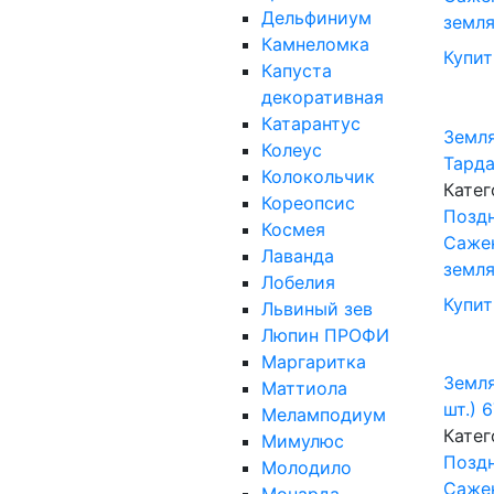
Дельфиниум
земл
Камнеломка
Купит
Капуста
декоративная
Катарантус
Земля
Колеус
Тарда
Колокольчик
Катег
Кореопсис
Поздн
Космея
Саже
Лаванда
земл
Лобелия
Купит
Львиный зев
Люпин ПРОФИ
Маргаритка
Земля
Маттиола
шт.)
Меламподиум
Катег
Мимулюс
Поздн
Молодило
Саже