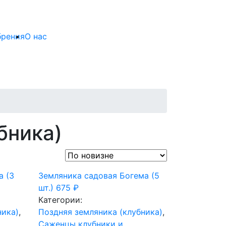
брения
О нас
бника)
а (3
Земляника садовая Богема (5
шт.)
675
₽
Категории:
ника)
,
Поздняя земляника (клубника)
,
Саженцы клубники и