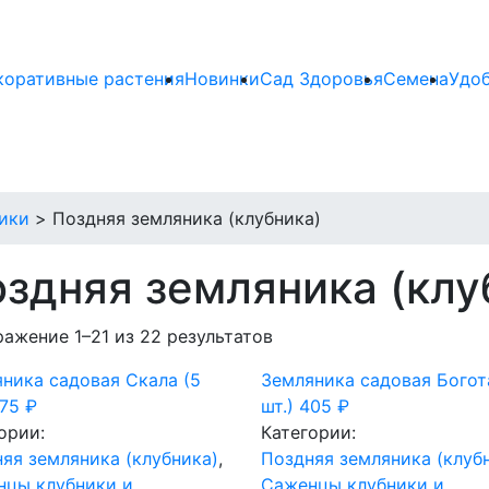
коративные растения
Новинки
Сад Здоровья
Семена
Удо
ики
>
Поздняя земляника (клубника)
здняя земляника (клу
ажение 1–21 из 22 результатов
ника садовая Скала (5
Земляника садовая Богот
675
₽
шт.)
405
₽
ории:
Категории:
яя земляника (клубника)
,
Поздняя земляника (клуб
нцы клубники и
Саженцы клубники и