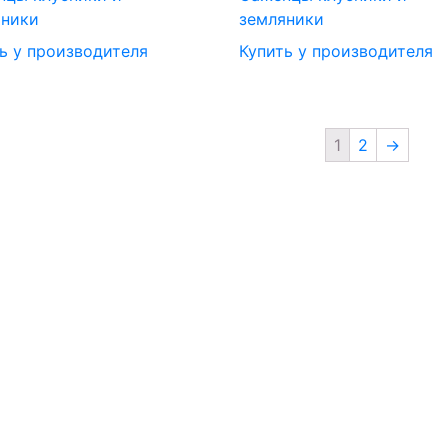
яники
земляники
ь у производителя
Купить у производителя
1
2
→