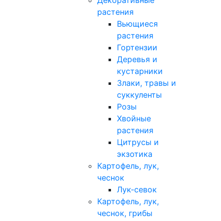
Декоративные
растения
Вьющиеся
растения
Гортензии
Деревья и
кустарники
Злаки, травы и
суккуленты
Розы
Хвойные
растения
Цитрусы и
экзотика
Картофель, лук,
чеснок
Лук-севок
Картофель, лук,
чеснок, грибы