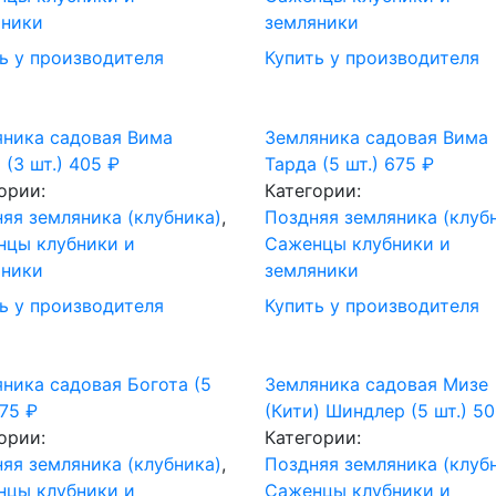
яники
земляники
ь у производителя
Купить у производителя
ника садовая Вима
Земляника садовая Вима
 (3 шт.)
405
₽
Тарда (5 шт.)
675
₽
ории:
Категории:
яя земляника (клубника)
,
Поздняя земляника (клуб
нцы клубники и
Саженцы клубники и
яники
земляники
ь у производителя
Купить у производителя
ника садовая Богота (5
Земляника садовая Мизе
675
₽
(Кити) Шиндлер (5 шт.)
5
ории:
Категории:
яя земляника (клубника)
,
Поздняя земляника (клуб
нцы клубники и
Саженцы клубники и