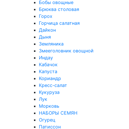
Бобы овощные
Брюква столовая
Горох
Горчица салатная
Дайкон
Дыня
Земляника
Змееголовник овощной
Индау
Кабачок
Капуста
Кориандр
Кресс-салат
Кукуруза
Лук
Морковь
НАБОРЫ СЕМЯН
Огурец
Патиссон