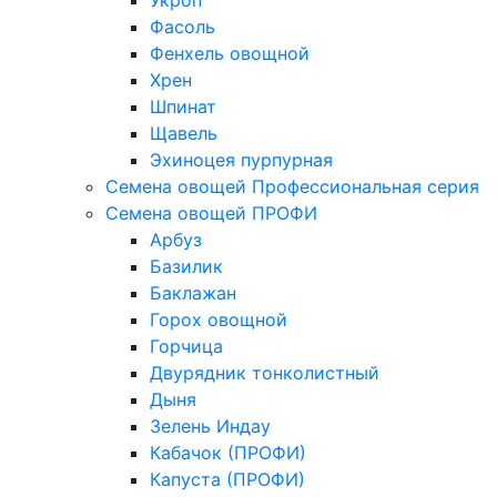
Укроп
Фасоль
Фенхель овощной
Хрен
Шпинат
Щавель
Эхиноцея пурпурная
Семена овощей Профессиональная серия
Семена овощей ПРОФИ
Арбуз
Базилик
Баклажан
Горох овощной
Горчица
Двурядник тонколистный
Дыня
Зелень Индау
Кабачок (ПРОФИ)
Капуста (ПРОФИ)