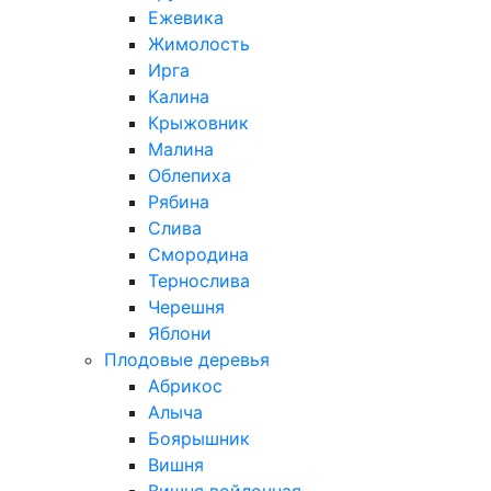
Ежевика
Жимолость
Ирга
Калина
Крыжовник
Малина
Облепиха
Рябина
Слива
Смородина
Тернослива
Черешня
Яблони
Плодовые деревья
Абрикос
Алыча
Боярышник
Вишня