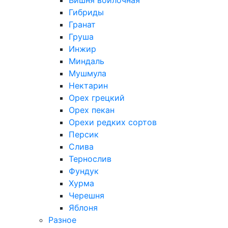
Вишня войлочная
Гибриды
Гранат
Груша
Инжир
Миндаль
Мушмула
Нектарин
Орех грецкий
Орех пекан
Орехи редких сортов
Персик
Слива
Тернослив
Фундук
Хурма
Черешня
Яблоня
Разное