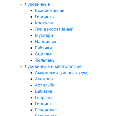
Луковичные
Безвременник
Гиацинты
Крокусы
Лук декоративный
Мускари
Нарциссы
Рябчики
Сциллы
Тюльпаны
Луковичные и многолетние
Амариллис (гиппеаструм)
Анемона
Астильба
Бабиана
Георгина
Гиацинт
Гладиолус