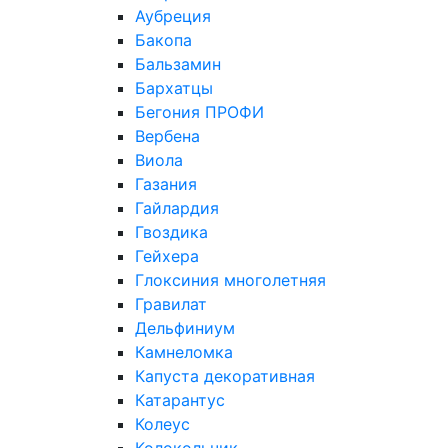
Аубреция
Бакопа
Бальзамин
Бархатцы
Бегония ПРОФИ
Вербена
Виола
Газания
Гайлардия
Гвоздика
Гейхера
Глоксиния многолетняя
Гравилат
Дельфиниум
Камнеломка
Капуста декоративная
Катарантус
Колеус