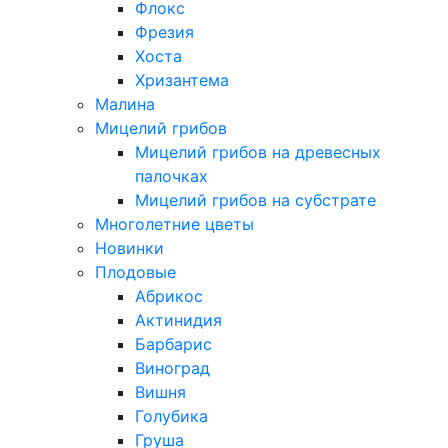
Флокс
Фрезия
Хоста
Хризантема
Малина
Мицелий грибов
Мицелий грибов на древесных
палочках
Мицелий грибов на субстрате
Многолетние цветы
Новинки
Плодовые
Абрикос
Актинидия
Барбарис
Виноград
Вишня
Голубика
Груша