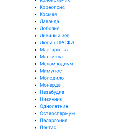
Колокольчик
Кореопсис
Космея
Лаванда
Лобелия
Львиный зев
Люпин ПРОФИ
Маргаритка
Маттиола
Меламподиум
Мимулюс
Молодило
Монарда
Незабудка
Нивянник
Однолетние
Остеоспермум
Пеларгония
Пентас