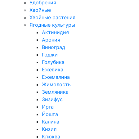
Удобрения
Хвойные
Хвойные растения
Ягодные культуры
Актинидия
Арония
Виноград
Годжи
Голубика
Ежевика
Ежемалина
Жимолость
Земляника
Зизифус
Ирга
Йошта
Калина
Кизил
Клюква