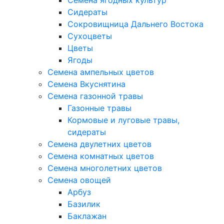
Семена ягодных культур
Сидераты
Сокровищница Дальнего Востока
Сухоцветы
Цветы
Ягоды
Семена ампельных цветов
Семена Вкуснятина
Семена газонной травы
Газонные травы
Кормовые и луговые травы,
сидераты
Семена двулетних цветов
Семена комнатных цветов
Семена многолетних цветов
Семена овощей
Арбуз
Базилик
Баклажан