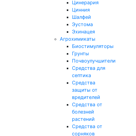
Цинерария
Цинния
Шалфей
Эустома
Эхинацея
Агрохимикаты
Биостимуляторы
Грунты
Почвоулучшители
Средства для
септика
Средства
защиты от
вредителей
Средства от
болезней
растений
Средства от
сорняков