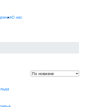
брения
О нас
ольда
ревья