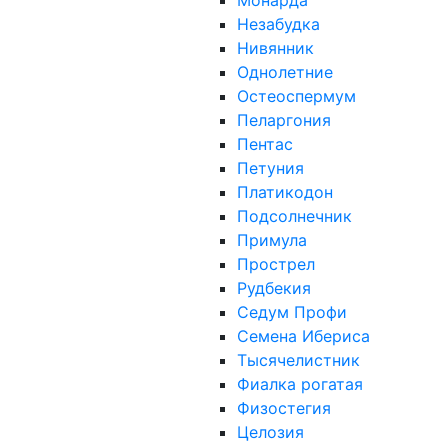
Монарда
Незабудка
Нивянник
Однолетние
Остеоспермум
Пеларгония
Пентас
Петуния
Платикодон
Подсолнечник
Примула
Прострел
Рудбекия
Седум Профи
Семена Ибериса
Тысячелистник
Фиалка рогатая
Физостегия
Целозия