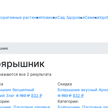
коративные растения
Новинки
Сад Здоровья
Семена
Удо
шник
оярышник
ажаются все 2 результата
ка
Скидка
ышник бесшипный
Боярышник вкусный Арн
ий Злат
4 160
₽
832
₽
4 160
₽
832
₽
ории:
Категории:
ышник
,
Плодовые деревья
Боярышник
,
Плодовые де