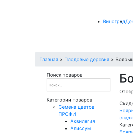
Виноград
Де
Главная
>
Плодовые деревья
>
Бояры
Б
Поиск товаров
Отобр
Категории товаров
Скид
Cемена цветов
Бояр
ПРОФИ
сладк
Аквилегия
Катег
Алиссум
Бояр