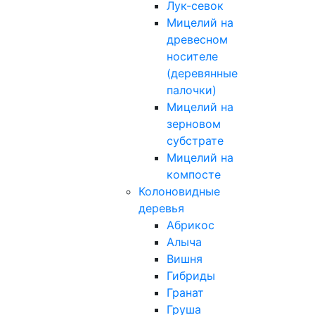
Лук-севок
Мицелий на
древесном
носителе
(деревянные
палочки)
Мицелий на
зерновом
субстрате
Мицелий на
компосте
Колоновидные
деревья
Абрикос
Алыча
Вишня
Гибриды
Гранат
Груша