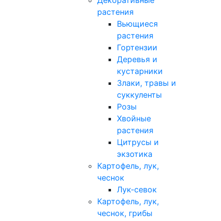
Декоративные
растения
Вьющиеся
растения
Гортензии
Деревья и
кустарники
Злаки, травы и
суккуленты
Розы
Хвойные
растения
Цитрусы и
экзотика
Картофель, лук,
чеснок
Лук-севок
Картофель, лук,
чеснок, грибы