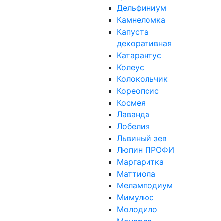
Дельфиниум
Камнеломка
Капуста
декоративная
Катарантус
Колеус
Колокольчик
Кореопсис
Космея
Лаванда
Лобелия
Львиный зев
Люпин ПРОФИ
Маргаритка
Маттиола
Меламподиум
Мимулюс
Молодило