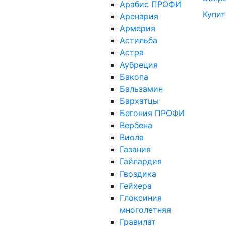
Арабис ПРОФИ
Купит
Аренария
Армерия
Астильба
Астра
Аубреция
Бакопа
Бальзамин
Бархатцы
Бегония ПРОФИ
Вербена
Виола
Газания
Гайлардия
Гвоздика
Гейхера
Глоксиния
многолетняя
Гравилат