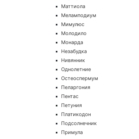
Маттиола
Меламподиум
Мимулюс
Молодило
Монарда
Незабудка
Нивянник
Однолетние
Остеоспермум
Пеларгония
Пентас
Петуния
Платикодон
Подсолнечник
Примула