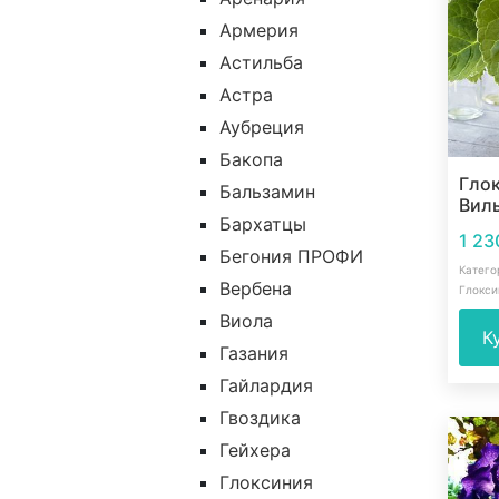
Армерия
Астильба
Астра
Аубреция
Бакопа
Гло
Бальзамин
Вил
Бархатцы
1 2
Бегония ПРОФИ
Катего
Вербена
Глокси
Виола
К
Газания
Гайлардия
Гвоздика
Гейхера
Глоксиния