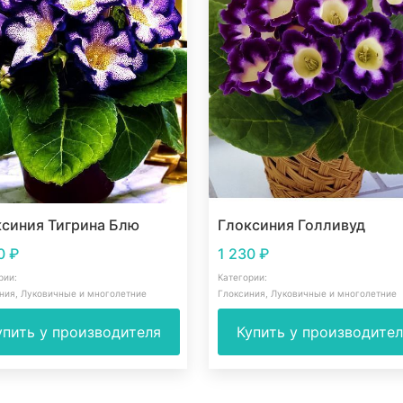
ксиния Тигрина Блю
Глоксиния Голливуд
30
₽
1 230
₽
рии:
Категории:
ния
,
Луковичные и многолетние
Глоксиния
,
Луковичные и многолетние
упить у производителя
Купить у производите