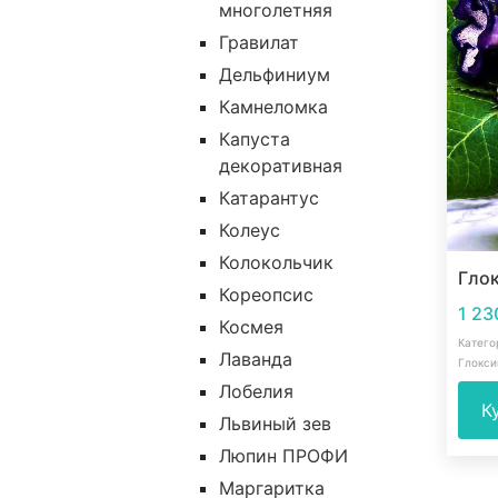
многолетняя
Гравилат
Дельфиниум
Камнеломка
Капуста
декоративная
Катарантус
Колеус
Колокольчик
Гло
Кореопсис
1 2
Космея
Катего
Лаванда
Глокси
Лобелия
К
Львиный зев
Люпин ПРОФИ
Маргаритка