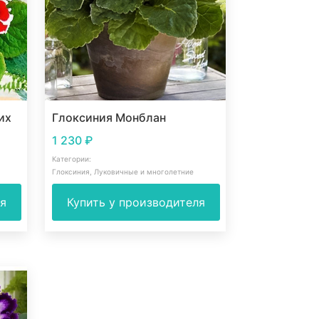
их
Глоксиния Монблан
1 230
₽
Категории:
Глоксиния
,
Луковичные и многолетние
ля
Купить у производителя