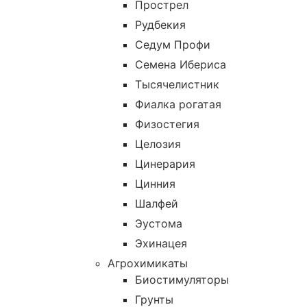
Прострел
Рудбекия
Седум Профи
Семена Ибериса
Тысячелистник
Фиалка рогатая
Физостегия
Целозия
Цинерария
Цинния
Шалфей
Эустома
Эхинацея
Агрохимикаты
Биостимуляторы
Грунты