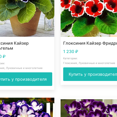
ксиния Кайзер
Глоксиния Кайзер Фридр
ьгельм
1 230
₽
30
₽
Категории:
Глоксиния
,
Луковичные и многолетние
рии:
ния
,
Луковичные и многолетние
Купить у производите
упить у производителя