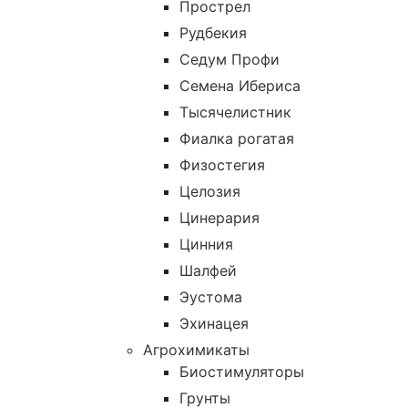
Прострел
Рудбекия
Седум Профи
Семена Ибериса
Тысячелистник
Фиалка рогатая
Физостегия
Целозия
Цинерария
Цинния
Шалфей
Эустома
Эхинацея
Агрохимикаты
Биостимуляторы
Грунты