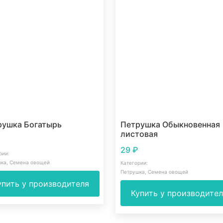
рушка Богатырь
Петрушка Обыкновенная
листовая
29
₽
рии:
шка
,
Семена овощей
Категории:
Петрушка
,
Семена овощей
упить у производителя
Купить у производите