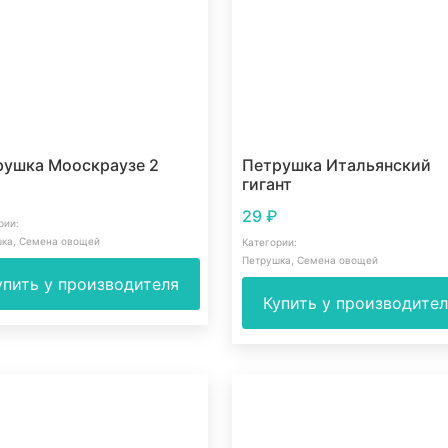
рушка Мооскраузе 2
Петрушка Итальянский
гигант
29
₽
рии:
шка
,
Семена овощей
Категории:
Петрушка
,
Семена овощей
упить у производителя
Купить у производите