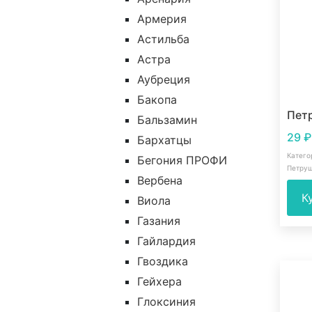
Армерия
Астильба
Астра
Аубреция
Бакопа
Пет
Бальзамин
29
₽
Бархатцы
Катего
Бегония ПРОФИ
Петру
Вербена
К
Виола
Газания
Гайлардия
Гвоздика
Гейхера
Глоксиния