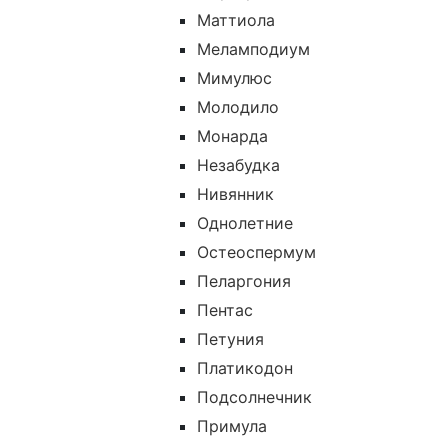
Маттиола
Меламподиум
Мимулюс
Молодило
Монарда
Незабудка
Нивянник
Однолетние
Остеоспермум
Пеларгония
Пентас
Петуния
Платикодон
Подсолнечник
Примула