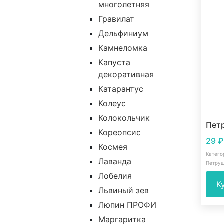
многолетняя
Гравилат
Дельфиниум
Камнеломка
Капуста
декоративная
Катарантус
Колеус
Колокольчик
Пет
Кореопсис
29
₽
Космея
Катего
Лаванда
Петру
Лобелия
К
Львиный зев
Люпин ПРОФИ
Маргаритка