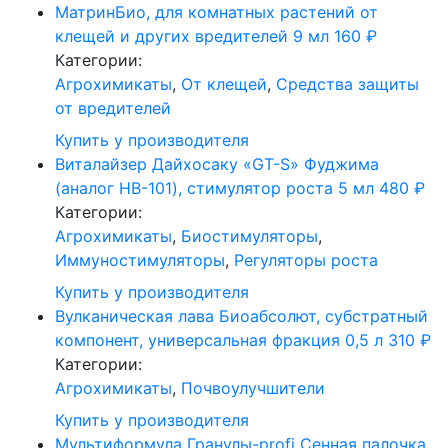
МатринБио, для комнатных растений от
клещей и других вредителей 9 мл
160
₽
Категории:
Агрохимикаты
,
От клещей
,
Средства защиты
от вредителей
Купить у производителя
Виталайзер Дайхосаку «GT-S» Фуджима
(аналог HB-101), стимулятор роста 5 мл
480
₽
Категории:
Агрохимикаты
,
Биостимуляторы
,
Иммуностимуляторы
,
Регуляторы роста
Купить у производителя
Вулканическая лава Биоабсолют, субстратный
компонент, универсальная фракция 0,5 л
310
₽
Категории:
Агрохимикаты
,
Почвоулучшители
Купить у производителя
Мультиформула Гранулы-profi Сенная палочка,