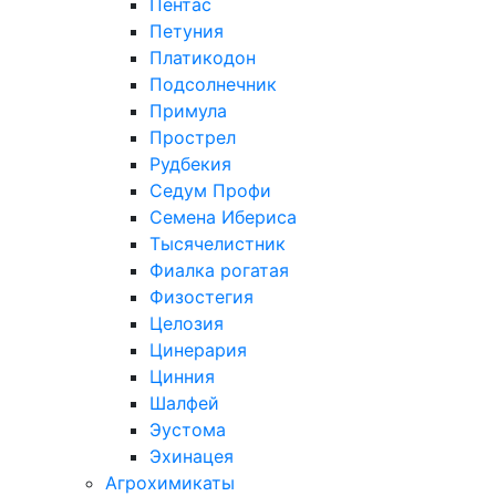
Пентас
Петуния
Платикодон
Подсолнечник
Примула
Прострел
Рудбекия
Седум Профи
Семена Ибериса
Тысячелистник
Фиалка рогатая
Физостегия
Целозия
Цинерария
Цинния
Шалфей
Эустома
Эхинацея
Агрохимикаты