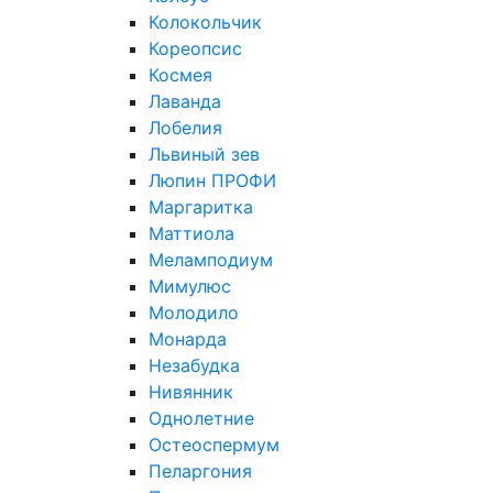
Колокольчик
Кореопсис
Космея
Лаванда
Лобелия
Львиный зев
Люпин ПРОФИ
Маргаритка
Маттиола
Меламподиум
Мимулюс
Молодило
Монарда
Незабудка
Нивянник
Однолетние
Остеоспермум
Пеларгония