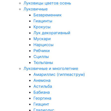
Луковицы цветов осень
Луковичные
Безвременник
Гиацинты
Крокусы
Лук декоративный
Мускари
Нарциссы
Рябчики
Сциллы
Тюльпаны
Луковичные и многолетние
Амариллис (гиппеаструм)
Анемона
Астильба
Бабиана
Георгина
Гиацинт
Гладиолус