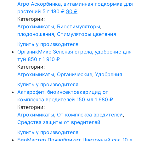
Агро Аскорбинка, витаминная подкормка для
растений 5 г
180
₽
90
₽
Категории:
Агрохимикаты
,
Биостимуляторы
,
плодоношения
,
Стимуляторы цветения
Купить у производителя
ОрганикМикс Зеленая стрела, удобрение для
туй 850 г
1 910
₽
Категории:
Агрохимикаты
,
Органические
,
Удобрения
Купить у производителя
Актарофит, биоинсектоакарицид от
комплекса вредителей 150 мл
1 680
₽
Категории:
Агрохимикаты
,
От комплекса вредителей
,
Средства защиты от вредителей
Купить у производителя
БиоМастер Почвобрикет Цветочный сад 10 л