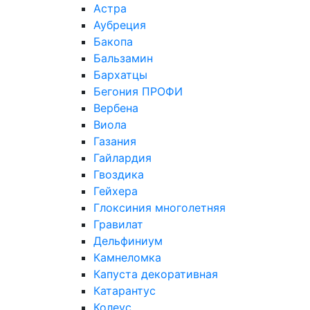
Астра
Аубреция
Бакопа
Бальзамин
Бархатцы
Бегония ПРОФИ
Вербена
Виола
Газания
Гайлардия
Гвоздика
Гейхера
Глоксиния многолетняя
Гравилат
Дельфиниум
Камнеломка
Капуста декоративная
Катарантус
Колеус