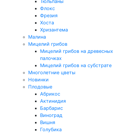
Тюльпаны
Флокс
Фрезия
Хоста
Хризантема
Малина
Мицелий грибов
Мицелий грибов на древесных
палочках
Мицелий грибов на субстрате
Многолетние цветы
Новинки
Плодовые
Абрикос
Актинидия
Барбарис
Виноград
Вишня
Голубика