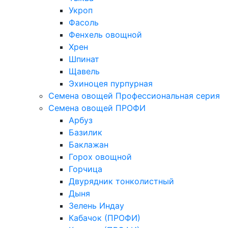
Укроп
Фасоль
Фенхель овощной
Хрен
Шпинат
Щавель
Эхиноцея пурпурная
Семена овощей Профессиональная серия
Семена овощей ПРОФИ
Арбуз
Базилик
Баклажан
Горох овощной
Горчица
Двурядник тонколистный
Дыня
Зелень Индау
Кабачок (ПРОФИ)