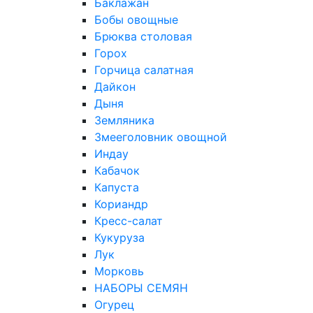
Баклажан
Бобы овощные
Брюква столовая
Горох
Горчица салатная
Дайкон
Дыня
Земляника
Змееголовник овощной
Индау
Кабачок
Капуста
Кориандр
Кресс-салат
Кукуруза
Лук
Морковь
НАБОРЫ СЕМЯН
Огурец