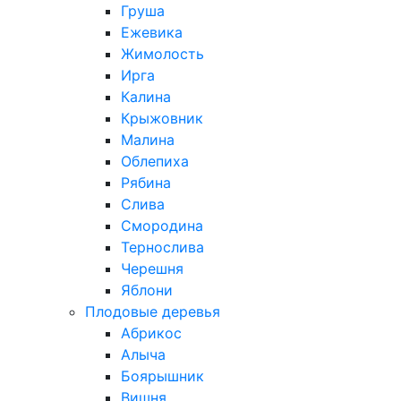
Груша
Ежевика
Жимолость
Ирга
Калина
Крыжовник
Малина
Облепиха
Рябина
Слива
Смородина
Тернослива
Черешня
Яблони
Плодовые деревья
Абрикос
Алыча
Боярышник
Вишня