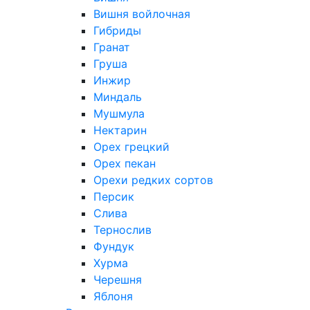
Вишня войлочная
Гибриды
Гранат
Груша
Инжир
Миндаль
Мушмула
Нектарин
Орех грецкий
Орех пекан
Орехи редких сортов
Персик
Слива
Тернослив
Фундук
Хурма
Черешня
Яблоня