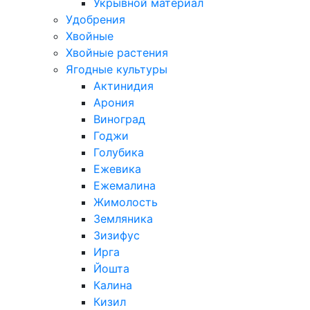
Укрывной материал
Удобрения
Хвойные
Хвойные растения
Ягодные культуры
Актинидия
Арония
Виноград
Годжи
Голубика
Ежевика
Ежемалина
Жимолость
Земляника
Зизифус
Ирга
Йошта
Калина
Кизил