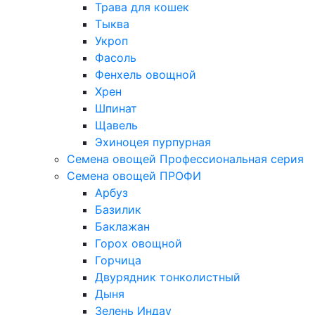
Трава для кошек
Тыква
Укроп
Фасоль
Фенхель овощной
Хрен
Шпинат
Щавель
Эхиноцея пурпурная
Семена овощей Профессиональная серия
Семена овощей ПРОФИ
Арбуз
Базилик
Баклажан
Горох овощной
Горчица
Двурядник тонколистный
Дыня
Зелень Индау