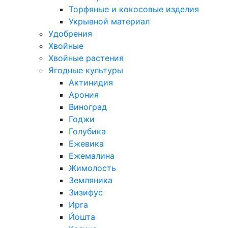
Торфяные и кокосовые изделия
Укрывной материал
Удобрения
Хвойные
Хвойные растения
Ягодные культуры
Актинидия
Арония
Виноград
Годжи
Голубика
Ежевика
Ежемалина
Жимолость
Земляника
Зизифус
Ирга
Йошта