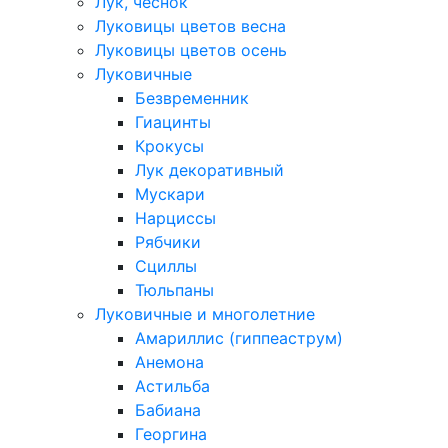
Лук, чеснок
Луковицы цветов весна
Луковицы цветов осень
Луковичные
Безвременник
Гиацинты
Крокусы
Лук декоративный
Мускари
Нарциссы
Рябчики
Сциллы
Тюльпаны
Луковичные и многолетние
Амариллис (гиппеаструм)
Анемона
Астильба
Бабиана
Георгина