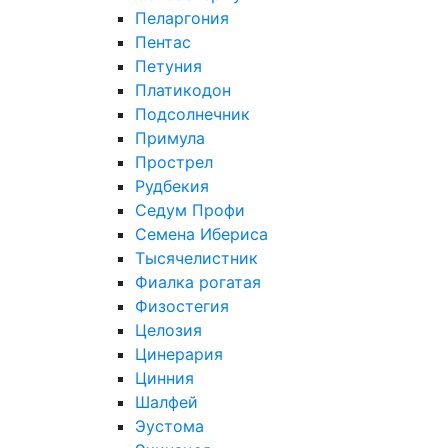
Пеларгония
Пентас
Петуния
Платикодон
Подсолнечник
Примула
Прострел
Рудбекия
Седум Профи
Семена Ибериса
Тысячелистник
Фиалка рогатая
Физостегия
Целозия
Цинерария
Цинния
Шалфей
Эустома