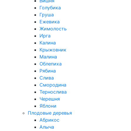
Вишня
Голубика
Груша
Ежевика
Жимолость
Ирга
Калина
Крыжовник
Малина
Облепиха
Рябина
Слива
Смородина
Тернослива
Черешня
Яблони
Плодовые деревья
Абрикос
Алыча