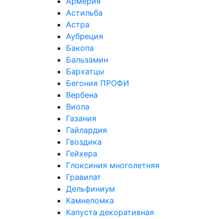
Армерия
Астильба
Астра
Аубреция
Бакопа
Бальзамин
Бархатцы
Бегония ПРОФИ
Вербена
Виола
Газания
Гайлардия
Гвоздика
Гейхера
Глоксиния многолетняя
Гравилат
Дельфиниум
Камнеломка
Капуста декоративная