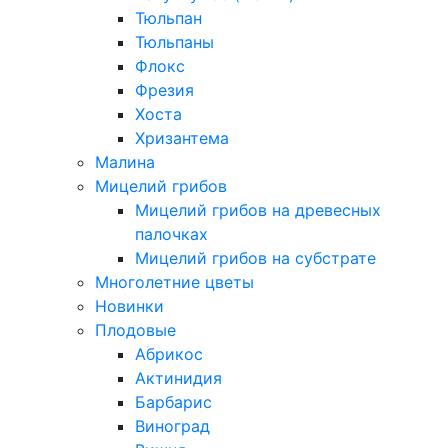
Тюльпан
Тюльпаны
Флокс
Фрезия
Хоста
Хризантема
Малина
Мицелий грибов
Мицелий грибов на древесных
палочках
Мицелий грибов на субстрате
Многолетние цветы
Новинки
Плодовые
Абрикос
Актинидия
Барбарис
Виноград