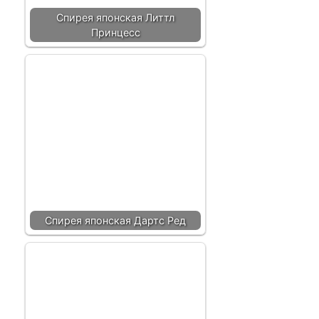
Спирея японская Литтл
Принцесс
Спирея японская Дартс Ред