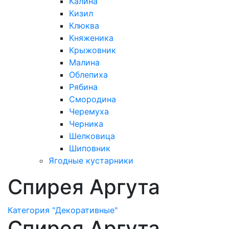
Калина
Кизил
Клюква
Княженика
Крыжовник
Малина
Облепиха
Рябина
Смородина
Черемуха
Черника
Шелковица
Шиповник
Ягодные кустарники
Спирея Аргута
Категория "Декоративные"
Спирея Аргута