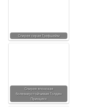
Спирея серая Грефшейм
Спирея японская
болезнеустойчивая Голден
Принцесс