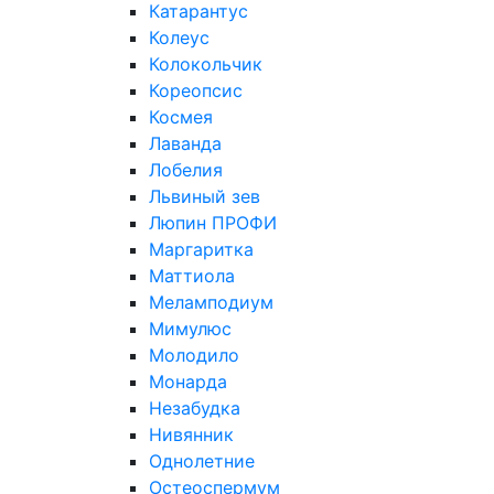
Катарантус
Колеус
Колокольчик
Кореопсис
Космея
Лаванда
Лобелия
Львиный зев
Люпин ПРОФИ
Маргаритка
Маттиола
Меламподиум
Мимулюс
Молодило
Монарда
Незабудка
Нивянник
Однолетние
Остеоспермум