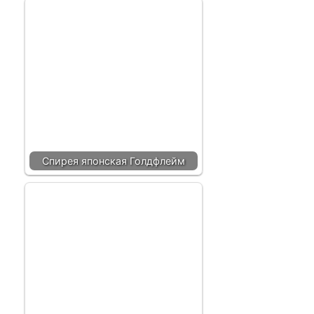
Спирея японская Голдфлейм