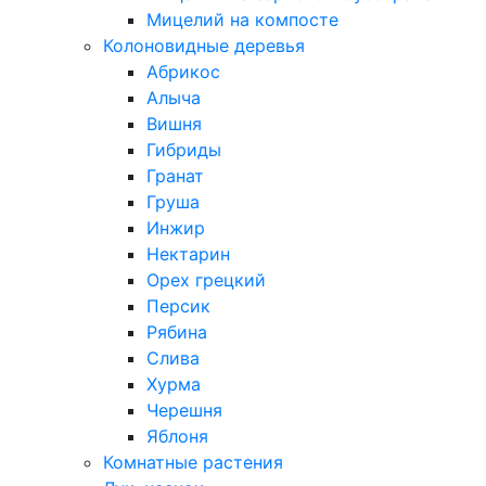
Мицелий на компосте
Колоновидные деревья
Абрикос
Алыча
Вишня
Гибриды
Гранат
Груша
Инжир
Нектарин
Орех грецкий
Персик
Рябина
Слива
Хурма
Черешня
Яблоня
Комнатные растения