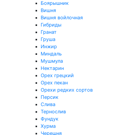
Боярышник
Вишня
Вишня войлочная
Гибриды
Гранат
Груша
Инжир
Миндаль
Мушмула
Нектарин
Орех грецкий
Орех пекан
Орехи редких сортов
Персик
Слива
Тернослив
Фундук
Хурма
Черешня