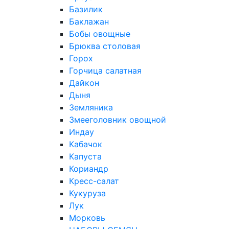
Базилик
Баклажан
Бобы овощные
Брюква столовая
Горох
Горчица салатная
Дайкон
Дыня
Земляника
Змееголовник овощной
Индау
Кабачок
Капуста
Кориандр
Кресс-салат
Кукуруза
Лук
Морковь