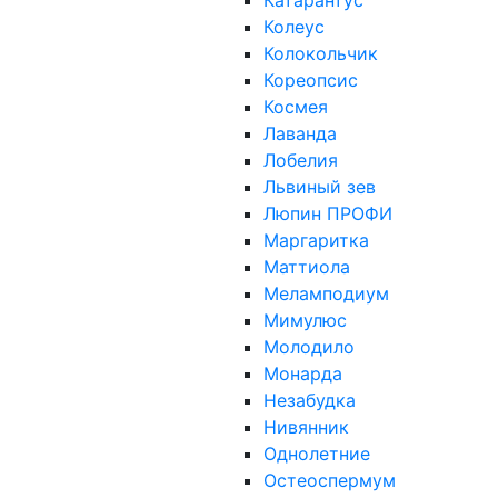
Катарантус
Колеус
Колокольчик
Кореопсис
Космея
Лаванда
Лобелия
Львиный зев
Люпин ПРОФИ
Маргаритка
Маттиола
Меламподиум
Мимулюс
Молодило
Монарда
Незабудка
Нивянник
Однолетние
Остеоспермум