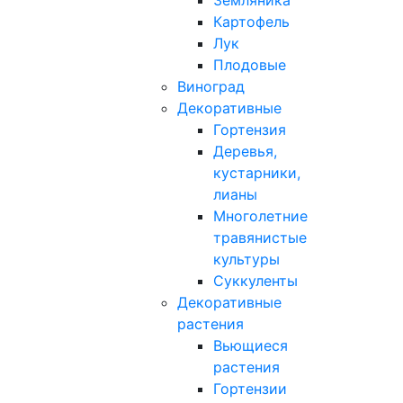
Земляника
Картофель
Лук
Плодовые
Виноград
Декоративные
Гортензия
Деревья,
кустарники,
лианы
Многолетние
травянистые
культуры
Суккуленты
Декоративные
растения
Вьющиеся
растения
Гортензии