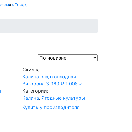
брения
О нас
Скидка
Калина сладкоплодная
Вигорова
3 360
₽
1 008
₽
ы
Категории:
Калина
,
Ягодные культуры
Купить у производителя