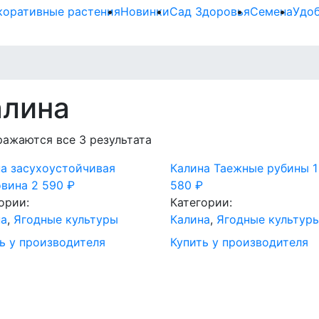
коративные растения
Новинки
Сад Здоровья
Семена
Удо
алина
ажаются все 3 результата
а засухоустойчивая
Калина Таежные рубины
1
овина
2 590
₽
580
₽
ории:
Категории:
на
,
Ягодные культуры
Калина
,
Ягодные культур
ь у производителя
Купить у производителя