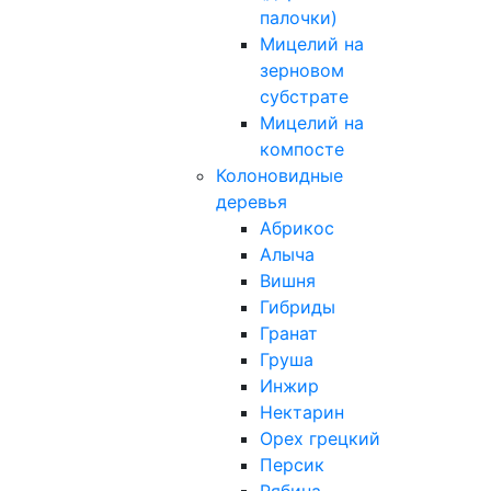
палочки)
Мицелий на
зерновом
субстрате
Мицелий на
компосте
Колоновидные
деревья
Абрикос
Алыча
Вишня
Гибриды
Гранат
Груша
Инжир
Нектарин
Орех грецкий
Персик