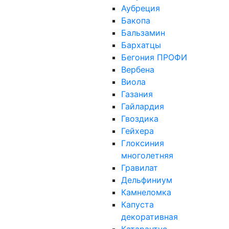
Аубреция
Бакопа
Бальзамин
Бархатцы
Бегония ПРОФИ
Вербена
Виола
Газания
Гайлардия
Гвоздика
Гейхера
Глоксиния
многолетняя
Гравилат
Дельфиниум
Камнеломка
Капуста
декоративная