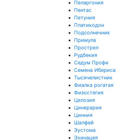
Пеларгония
Пентас
Петуния
Платикодон
Подсолнечник
Примула
Прострел
Рудбекия
Седум Профи
Семена Ибериса
Тысячелистник
Фиалка рогатая
Физостегия
Целозия
Цинерария
Цинния
Шалфей
Эустома
Эхинацея