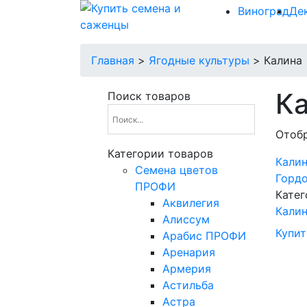
Виноград
Де
Главная
>
Ягодные культуры
>
Калина
К
Поиск товаров
Отобр
Категории товаров
Калин
Cемена цветов
Горд
ПРОФИ
Катег
Аквилегия
Кали
Алиссум
Купит
Арабис ПРОФИ
Аренария
Армерия
Астильба
Астра