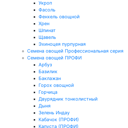
Укроп
Фасоль
Фенхель овощной
Хрен
Шпинат
Щавель
Эхиноцея пурпурная
Семена овощей Профессиональная серия
Семена овощей ПРОФИ
Арбуз
Базилик
Баклажан
Горох овощной
Горчица
Двурядник тонколистный
Дыня
Зелень Индау
Кабачок (ПРОФИ)
Капуста (ПРОФИ)