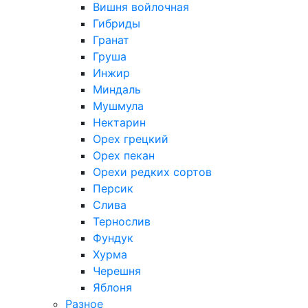
Вишня войлочная
Гибриды
Гранат
Груша
Инжир
Миндаль
Мушмула
Нектарин
Орех грецкий
Орех пекан
Орехи редких сортов
Персик
Слива
Тернослив
Фундук
Хурма
Черешня
Яблоня
Разное