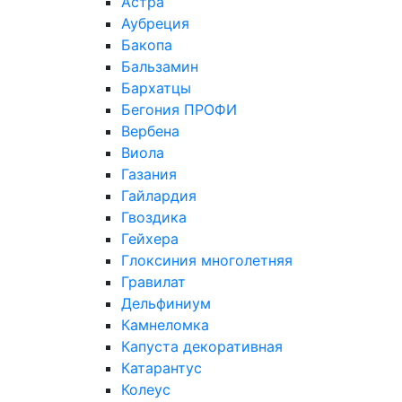
Астра
Аубреция
Бакопа
Бальзамин
Бархатцы
Бегония ПРОФИ
Вербена
Виола
Газания
Гайлардия
Гвоздика
Гейхера
Глоксиния многолетняя
Гравилат
Дельфиниум
Камнеломка
Капуста декоративная
Катарантус
Колеус