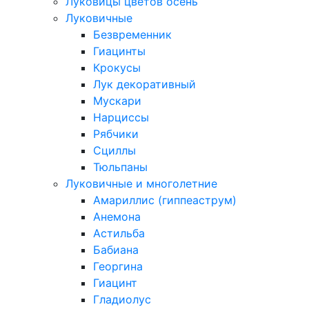
Луковицы цветов осень
Луковичные
Безвременник
Гиацинты
Крокусы
Лук декоративный
Мускари
Нарциссы
Рябчики
Сциллы
Тюльпаны
Луковичные и многолетние
Амариллис (гиппеаструм)
Анемона
Астильба
Бабиана
Георгина
Гиацинт
Гладиолус