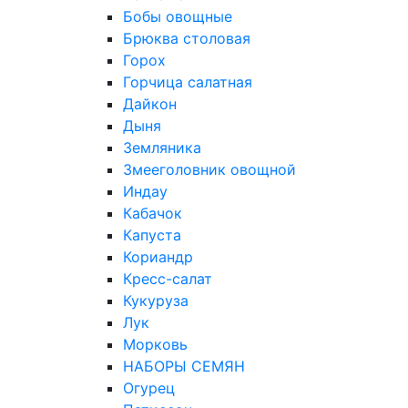
Бобы овощные
Брюква столовая
Горох
Горчица салатная
Дайкон
Дыня
Земляника
Змееголовник овощной
Индау
Кабачок
Капуста
Кориандр
Кресс-салат
Кукуруза
Лук
Морковь
НАБОРЫ СЕМЯН
Огурец