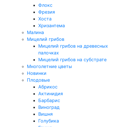
Флокс
Фрезия
Хоста
Хризантема
Малина
Мицелий грибов
Мицелий грибов на древесных
палочках
Мицелий грибов на субстрате
Многолетние цветы
Новинки
Плодовые
Абрикос
Актинидия
Барбарис
Виноград
Вишня
Голубика