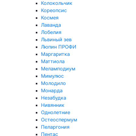
Колокольчик
Кореопсис
Космея
Лаванда
Лобелия
Львиный зев
Люпин ПРОФИ
Маргаритка
Маттиола
Меламподиум
Мимулюс
Молодило
Монарда
Незабудка
Нивянник
Однолетние
Остеоспермум
Пеларгония
Пентас