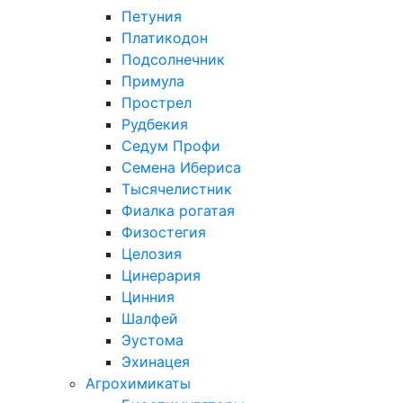
Петуния
Платикодон
Подсолнечник
Примула
Прострел
Рудбекия
Седум Профи
Семена Ибериса
Тысячелистник
Фиалка рогатая
Физостегия
Целозия
Цинерария
Цинния
Шалфей
Эустома
Эхинацея
Агрохимикаты