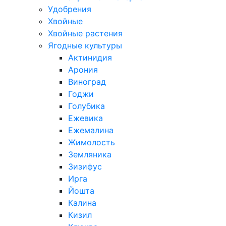
Удобрения
Хвойные
Хвойные растения
Ягодные культуры
Актинидия
Арония
Виноград
Годжи
Голубика
Ежевика
Ежемалина
Жимолость
Земляника
Зизифус
Ирга
Йошта
Калина
Кизил