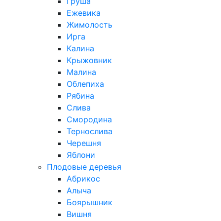
Груша
Ежевика
Жимолость
Ирга
Калина
Крыжовник
Малина
Облепиха
Рябина
Слива
Смородина
Тернослива
Черешня
Яблони
Плодовые деревья
Абрикос
Алыча
Боярышник
Вишня