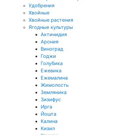
Удобрения
Хвойные
Хвойные растения
Ягодные культуры
Актинидия
Арония
Виноград
Годжи
Голубика
Ежевика
Ежемалина
Жимолость
Земляника
Зизифус
Ирга
Йошта
Калина
Кизил