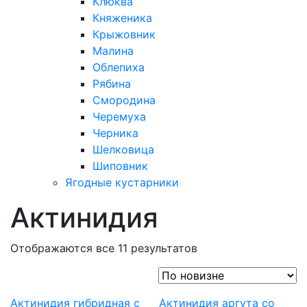
Клюква
Княженика
Крыжовник
Малина
Облепиха
Рябина
Смородина
Черемуха
Черника
Шелковица
Шиповник
Ягодные кустарники
Актинидия
Отображаются все 11 результатов
Актинидия гибридная с
Актинидия аргута со