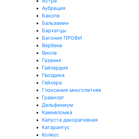
Астра
Аубреция
Бакопа
Бальзамин
Бархатцы
Бегония ПРОФИ
Вербена
Виола
Газания
Гайлардия
Гвоздика
Гейхера
Глоксиния многолетняя
Гравилат
Дельфиниум
Камнеломка
Капуста декоративная
Катарантус
Колеус