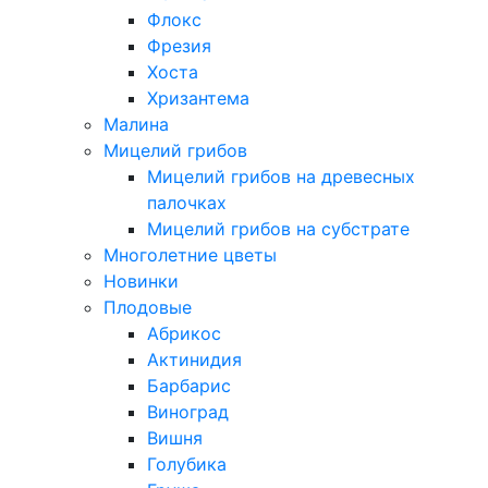
Флокс
Фрезия
Хоста
Хризантема
Малина
Мицелий грибов
Мицелий грибов на древесных
палочках
Мицелий грибов на субстрате
Многолетние цветы
Новинки
Плодовые
Абрикос
Актинидия
Барбарис
Виноград
Вишня
Голубика