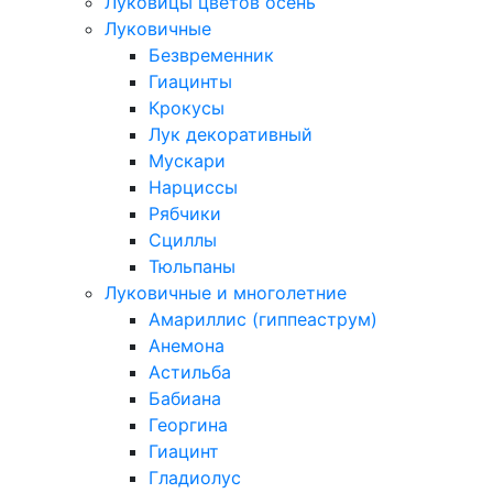
Луковицы цветов осень
Луковичные
Безвременник
Гиацинты
Крокусы
Лук декоративный
Мускари
Нарциссы
Рябчики
Сциллы
Тюльпаны
Луковичные и многолетние
Амариллис (гиппеаструм)
Анемона
Астильба
Бабиана
Георгина
Гиацинт
Гладиолус