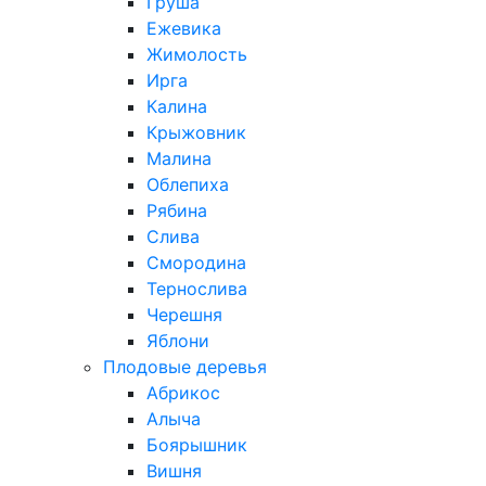
Груша
Ежевика
Жимолость
Ирга
Калина
Крыжовник
Малина
Облепиха
Рябина
Слива
Смородина
Тернослива
Черешня
Яблони
Плодовые деревья
Абрикос
Алыча
Боярышник
Вишня