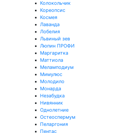
Колокольчик
Кореопсис
Космея
Лаванда
Лобелия
Львиный зев
Люпин ПРОФИ
Маргаритка
Маттиола
Меламподиум
Мимулюс
Молодило
Монарда
Незабудка
Нивянник
Однолетние
Остеоспермум
Пеларгония
Пентас