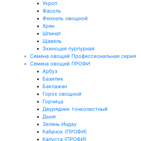
Укроп
Фасоль
Фенхель овощной
Хрен
Шпинат
Щавель
Эхиноцея пурпурная
Семена овощей Профессиональная серия
Семена овощей ПРОФИ
Арбуз
Базилик
Баклажан
Горох овощной
Горчица
Двурядник тонколистный
Дыня
Зелень Индау
Кабачок (ПРОФИ)
Капуста (ПРОФИ)