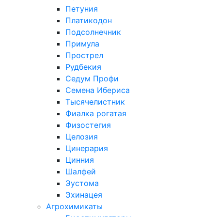
Петуния
Платикодон
Подсолнечник
Примула
Прострел
Рудбекия
Седум Профи
Семена Ибериса
Тысячелистник
Фиалка рогатая
Физостегия
Целозия
Цинерария
Цинния
Шалфей
Эустома
Эхинацея
Агрохимикаты