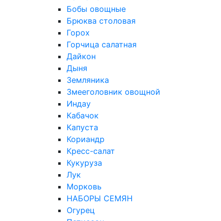
Бобы овощные
Брюква столовая
Горох
Горчица салатная
Дайкон
Дыня
Земляника
Змееголовник овощной
Индау
Кабачок
Капуста
Кориандр
Кресс-салат
Кукуруза
Лук
Морковь
НАБОРЫ СЕМЯН
Огурец