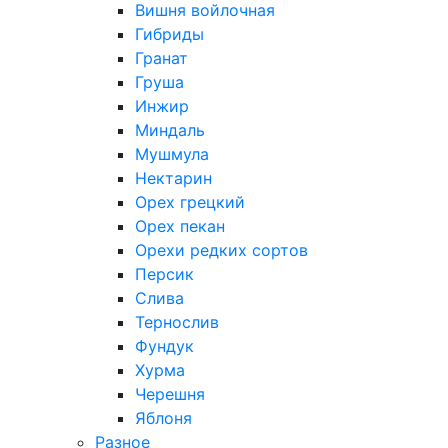
Вишня войлочная
Гибриды
Гранат
Груша
Инжир
Миндаль
Мушмула
Нектарин
Орех грецкий
Орех пекан
Орехи редких сортов
Персик
Слива
Тернослив
Фундук
Хурма
Черешня
Яблоня
Разное