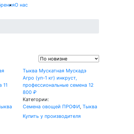
брения
О нас
ая
Тыква Мускатная Мускадэ
Агро (уп-1 кг) инкруст,
а
11
профессиональные семена
12
800
₽
Категории:
Тыква
Семена овощей ПРОФИ
,
Тыква
Купить у производителя