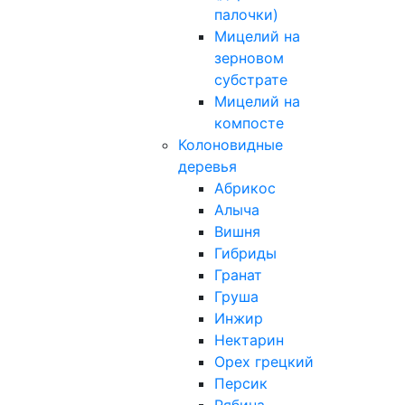
палочки)
Мицелий на
зерновом
субстрате
Мицелий на
компосте
Колоновидные
деревья
Абрикос
Алыча
Вишня
Гибриды
Гранат
Груша
Инжир
Нектарин
Орех грецкий
Персик