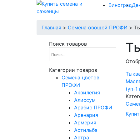
Виноград
Де
Главная
>
Семена овощей ПРОФИ
>
Т
Т
Поиск товаров
Отобр
Категории товаров
Тыкв
Cемена цветов
Масл
ПРОФИ
(уп-1
Аквилегия
Катег
Алиссум
Семе
Арабис ПРОФИ
Купит
Аренария
Армерия
Астильба
Астра