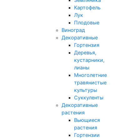
Земляника
Картофель
Лук
Плодовые
Виноград
Декоративные
Гортензия
Деревья,
кустарники,
лианы
Многолетние
травянистые
культуры
Суккуленты
Декоративные
растения
Вьющиеся
растения
Гортензии