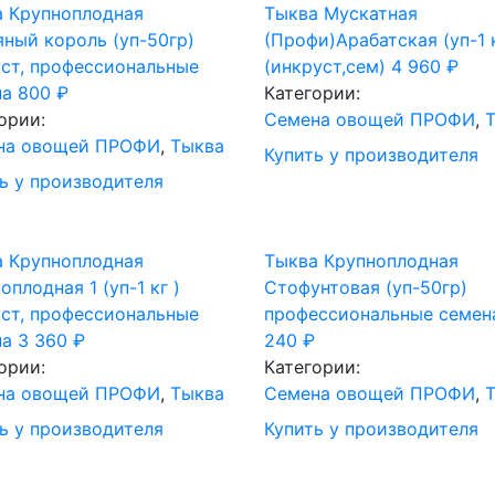
а Крупноплодная
Тыква Мускатная
ный король (уп-50гр)
(Профи)Арабатская (уп-1 
ст, профессиональные
(инкруст,сем)
4 960
₽
на
800
₽
Категории:
ории:
Семена овощей ПРОФИ
,
на овощей ПРОФИ
,
Тыква
Купить у производителя
ь у производителя
а Крупноплодная
Тыква Крупноплодная
оплодная 1 (уп-1 кг )
Стофунтовая (уп-50гр)
ст, профессиональные
профессиональные семен
на
3 360
₽
240
₽
ории:
Категории:
на овощей ПРОФИ
,
Тыква
Семена овощей ПРОФИ
,
ь у производителя
Купить у производителя