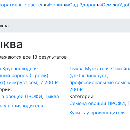
коративные растения
Новинки
Сад Здоровья
Семена
Удо
ыква
ыква
ажаются все 13 результатов
а Крупноплодная
Тыква Мускатная Семейн
яный король (Профи)
(уп-1 кг)инкруст,
 кг) (инкруст,сем)
7 200
₽
профессиональные семен
ории:
200
₽
на овощей ПРОФИ
,
Тыква
Категории:
Семена овощей ПРОФИ
,
ь у производителя
Купить у производителя