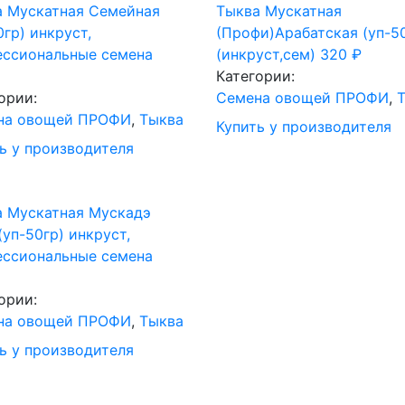
а Мускатная Семейная
Тыква Мускатная
0гр) инкруст,
(Профи)Арабатская (уп-5
ессиональные семена
(инкруст,сем)
320
₽
Категории:
ории:
Семена овощей ПРОФИ
,
на овощей ПРОФИ
,
Тыква
Купить у производителя
ь у производителя
а Мускатная Мускадэ
(уп-50гр) инкруст,
ессиональные семена
ории:
на овощей ПРОФИ
,
Тыква
ь у производителя