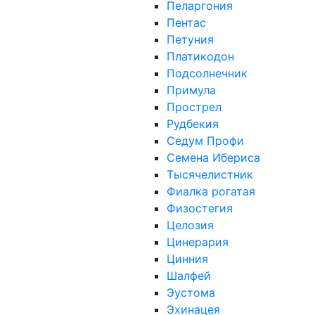
Пеларгония
Пентас
Петуния
Платикодон
Подсолнечник
Примула
Прострел
Рудбекия
Седум Профи
Семена Ибериса
Тысячелистник
Фиалка рогатая
Физостегия
Целозия
Цинерария
Цинния
Шалфей
Эустома
Эхинацея