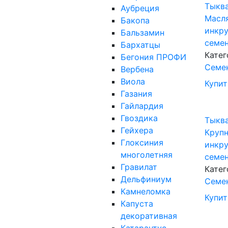
Тыкв
Аубреция
Масля
Бакопа
инкру
Бальзамин
семе
Бархатцы
Катег
Бегония ПРОФИ
Семе
Вербена
Виола
Купит
Газания
Гайлардия
Гвоздика
Тыкв
Гейхера
Крупн
Глоксиния
инкру
многолетняя
семе
Гравилат
Катег
Дельфиниум
Семе
Камнеломка
Купит
Капуста
декоративная