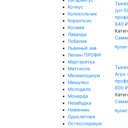
Катарантус
Тыкв
Колеус
(уп-5
Колокольчик
проф
Кореопсис
640
₽
Космея
Катег
Лаванда
Семе
Лобелия
Купит
Львиный зев
Люпин ПРОФИ
Маргаритка
Тыкв
Маттиола
Агро 
Меламподиум
проф
Мимулюс
800
₽
Молодило
Катег
Монарда
Семе
Незабудка
Нивянник
Купит
Однолетние
Остеоспермум