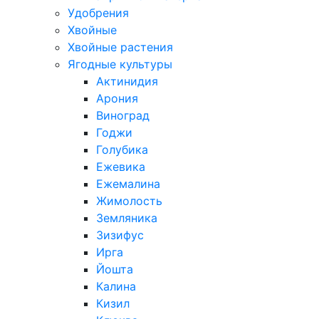
Удобрения
Хвойные
Хвойные растения
Ягодные культуры
Актинидия
Арония
Виноград
Годжи
Голубика
Ежевика
Ежемалина
Жимолость
Земляника
Зизифус
Ирга
Йошта
Калина
Кизил