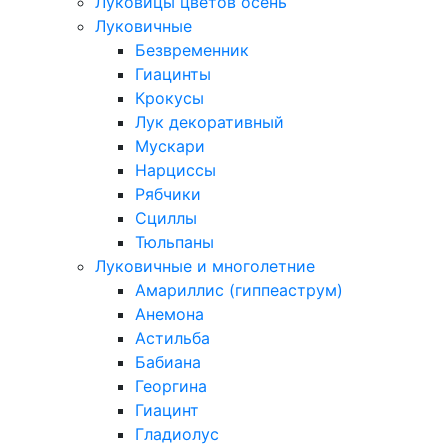
Луковицы цветов осень
Луковичные
Безвременник
Гиацинты
Крокусы
Лук декоративный
Мускари
Нарциссы
Рябчики
Сциллы
Тюльпаны
Луковичные и многолетние
Амариллис (гиппеаструм)
Анемона
Астильба
Бабиана
Георгина
Гиацинт
Гладиолус