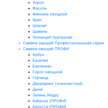
Укроп
Фасоль
Фенхель овощной
Хрен
Шпинат
Щавель
Эхиноцея пурпурная
Семена овощей Профессиональная серия
Семена овощей ПРОФИ
Арбуз
Базилик
Баклажан
Горох овощной
Горчица
Двурядник тонколистный
Дыня
Зелень Индау
Кабачок (ПРОФИ)
Капуста (ПРОФИ)