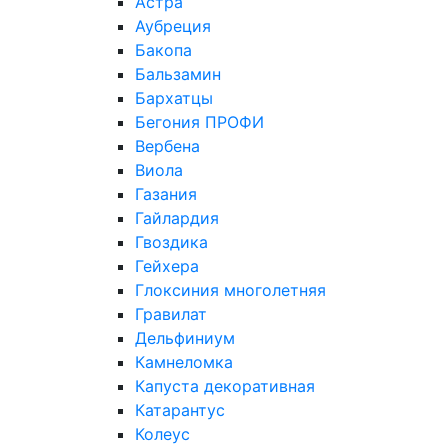
Астра
Аубреция
Бакопа
Бальзамин
Бархатцы
Бегония ПРОФИ
Вербена
Виола
Газания
Гайлардия
Гвоздика
Гейхера
Глоксиния многолетняя
Гравилат
Дельфиниум
Камнеломка
Капуста декоративная
Катарантус
Колеус