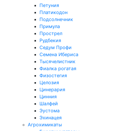
Петуния
Платикодон
Подсолнечник
Примула
Прострел
Рудбекия
Седум Профи
Семена Ибериса
Тысячелистник
Фиалка рогатая
Физостегия
Целозия
Цинерария
Цинния
Шалфей
Эустома
Эхинацея
Агрохимикаты