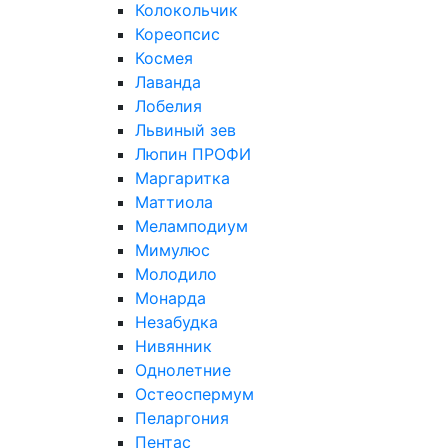
Колокольчик
Кореопсис
Космея
Лаванда
Лобелия
Львиный зев
Люпин ПРОФИ
Маргаритка
Маттиола
Меламподиум
Мимулюс
Молодило
Монарда
Незабудка
Нивянник
Однолетние
Остеоспермум
Пеларгония
Пентас