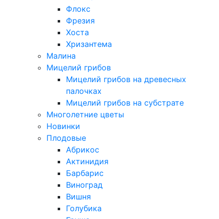
Флокс
Фрезия
Хоста
Хризантема
Малина
Мицелий грибов
Мицелий грибов на древесных
палочках
Мицелий грибов на субстрате
Многолетние цветы
Новинки
Плодовые
Абрикос
Актинидия
Барбарис
Виноград
Вишня
Голубика