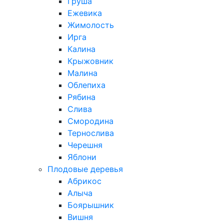
Груша
Ежевика
Жимолость
Ирга
Калина
Крыжовник
Малина
Облепиха
Рябина
Слива
Смородина
Тернослива
Черешня
Яблони
Плодовые деревья
Абрикос
Алыча
Боярышник
Вишня