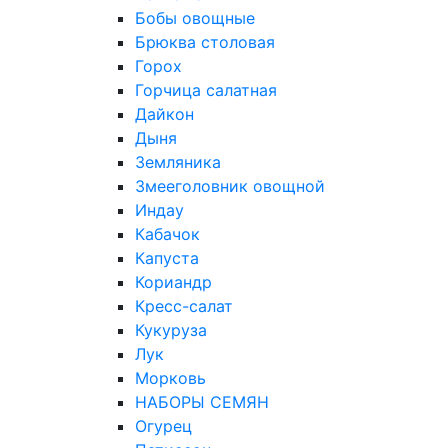
Бобы овощные
Брюква столовая
Горох
Горчица салатная
Дайкон
Дыня
Земляника
Змееголовник овощной
Индау
Кабачок
Капуста
Кориандр
Кресс-салат
Кукуруза
Лук
Морковь
НАБОРЫ СЕМЯН
Огурец