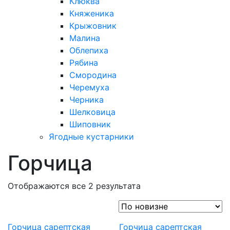
Клюква
Княженика
Крыжовник
Малина
Облепиха
Рябина
Смородина
Черемуха
Черника
Шелковица
Шиповник
Ягодные кустарники
Горчица
Отображаются все 2 результата
Горчица сарептская
Горчица сарептская