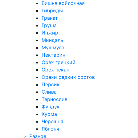
Вишня войлочная
Гибриды
Гранат
Груша
Инжир
Миндаль
Мушмула
Нектарин
Орех грецкий
Орех пекан
Орехи редких сортов
Персик
Слива
Тернослив
Фундук
Хурма
Черешня
Яблоня
Разное