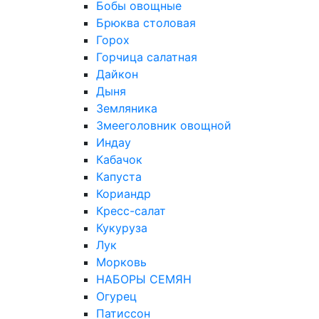
Бобы овощные
Брюква столовая
Горох
Горчица салатная
Дайкон
Дыня
Земляника
Змееголовник овощной
Индау
Кабачок
Капуста
Кориандр
Кресс-салат
Кукуруза
Лук
Морковь
НАБОРЫ СЕМЯН
Огурец
Патиссон