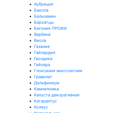
Аубреция
Бакопа
Бальзамин
Бархатцы
Бегония ПРОФИ
Вербена
Виола
Газания
Гайлардия
Гвоздика
Гейхера
Глоксиния многолетняя
Гравилат
Дельфиниум
Камнеломка
Капуста декоративная
Катарантус
Колеус