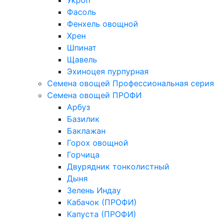
Укроп
Фасоль
Фенхель овощной
Хрен
Шпинат
Щавель
Эхиноцея пурпурная
Семена овощей Профессиональная серия
Семена овощей ПРОФИ
Арбуз
Базилик
Баклажан
Горох овощной
Горчица
Двурядник тонколистный
Дыня
Зелень Индау
Кабачок (ПРОФИ)
Капуста (ПРОФИ)