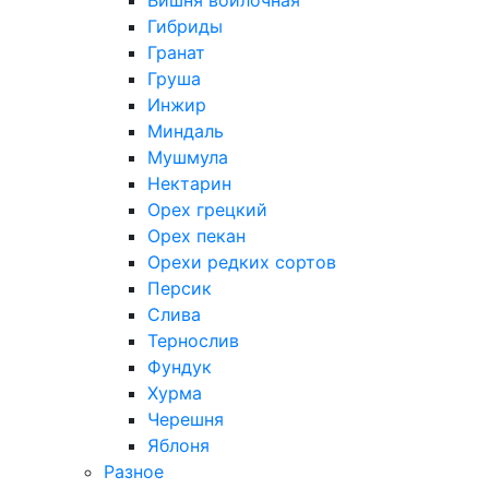
Вишня войлочная
Гибриды
Гранат
Груша
Инжир
Миндаль
Мушмула
Нектарин
Орех грецкий
Орех пекан
Орехи редких сортов
Персик
Слива
Тернослив
Фундук
Хурма
Черешня
Яблоня
Разное