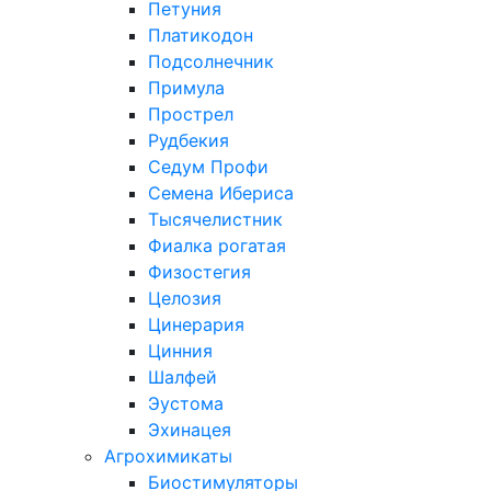
Петуния
Платикодон
Подсолнечник
Примула
Прострел
Рудбекия
Седум Профи
Семена Ибериса
Тысячелистник
Фиалка рогатая
Физостегия
Целозия
Цинерария
Цинния
Шалфей
Эустома
Эхинацея
Агрохимикаты
Биостимуляторы