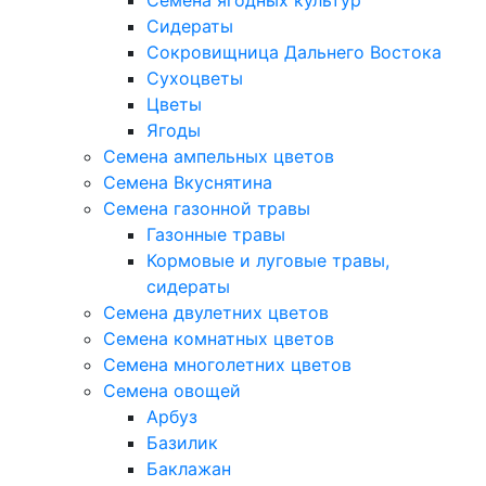
Семена ягодных культур
Сидераты
Сокровищница Дальнего Востока
Сухоцветы
Цветы
Ягоды
Семена ампельных цветов
Семена Вкуснятина
Семена газонной травы
Газонные травы
Кормовые и луговые травы,
сидераты
Семена двулетних цветов
Семена комнатных цветов
Семена многолетних цветов
Семена овощей
Арбуз
Базилик
Баклажан