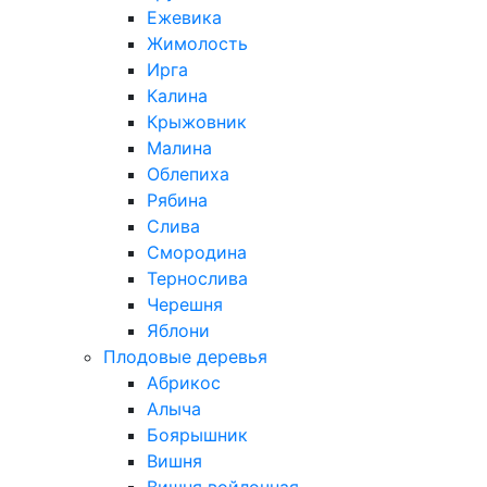
Ежевика
Жимолость
Ирга
Калина
Крыжовник
Малина
Облепиха
Рябина
Слива
Смородина
Тернослива
Черешня
Яблони
Плодовые деревья
Абрикос
Алыча
Боярышник
Вишня