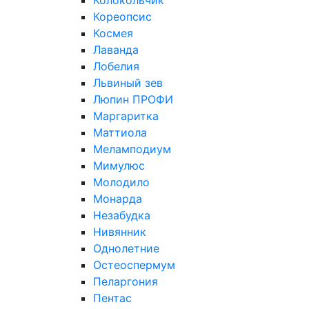
Колокольчик
Кореопсис
Космея
Лаванда
Лобелия
Львиный зев
Люпин ПРОФИ
Маргаритка
Маттиола
Меламподиум
Мимулюс
Молодило
Монарда
Незабудка
Нивянник
Однолетние
Остеоспермум
Пеларгония
Пентас