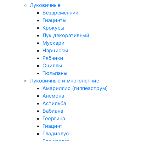
Луковичные
Безвременник
Гиацинты
Крокусы
Лук декоративный
Мускари
Нарциссы
Рябчики
Сциллы
Тюльпаны
Луковичные и многолетние
Амариллис (гиппеаструм)
Анемона
Астильба
Бабиана
Георгина
Гиацинт
Гладиолус