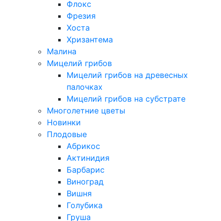
Флокс
Фрезия
Хоста
Хризантема
Малина
Мицелий грибов
Мицелий грибов на древесных
палочках
Мицелий грибов на субстрате
Многолетние цветы
Новинки
Плодовые
Абрикос
Актинидия
Барбарис
Виноград
Вишня
Голубика
Груша