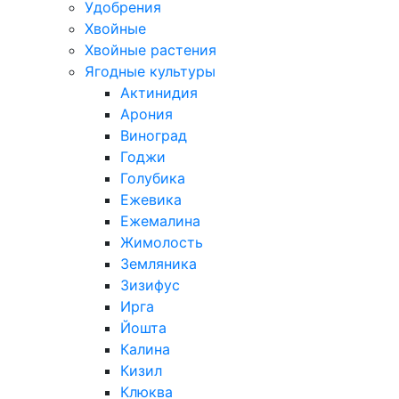
Удобрения
Хвойные
Хвойные растения
Ягодные культуры
Актинидия
Арония
Виноград
Годжи
Голубика
Ежевика
Ежемалина
Жимолость
Земляника
Зизифус
Ирга
Йошта
Калина
Кизил
Клюква