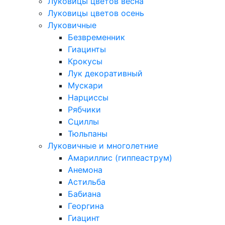
Луковицы цветов весна
Луковицы цветов осень
Луковичные
Безвременник
Гиацинты
Крокусы
Лук декоративный
Мускари
Нарциссы
Рябчики
Сциллы
Тюльпаны
Луковичные и многолетние
Амариллис (гиппеаструм)
Анемона
Астильба
Бабиана
Георгина
Гиацинт