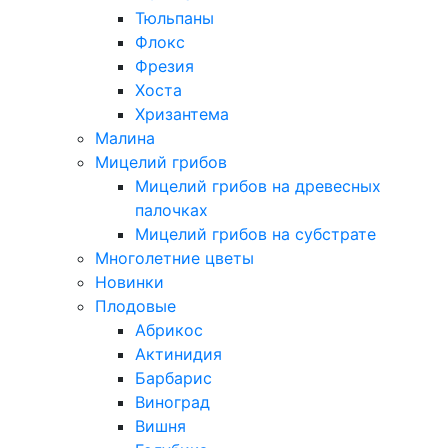
Тюльпаны
Флокс
Фрезия
Хоста
Хризантема
Малина
Мицелий грибов
Мицелий грибов на древесных
палочках
Мицелий грибов на субстрате
Многолетние цветы
Новинки
Плодовые
Абрикос
Актинидия
Барбарис
Виноград
Вишня