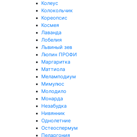
Колеус
Колокольчик
Кореопсис
Космея
Лаванда
Лобелия
Львиный зев
Люпин ПРОФИ
Маргаритка
Маттиола
Меламподиум
Мимулюс
Молодило
Монарда
Незабудка
Нивянник
Однолетние
Остеоспермум
Пеларгония