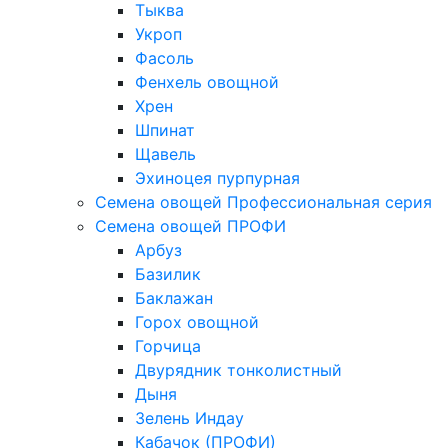
Тыква
Укроп
Фасоль
Фенхель овощной
Хрен
Шпинат
Щавель
Эхиноцея пурпурная
Семена овощей Профессиональная серия
Семена овощей ПРОФИ
Арбуз
Базилик
Баклажан
Горох овощной
Горчица
Двурядник тонколистный
Дыня
Зелень Индау
Кабачок (ПРОФИ)