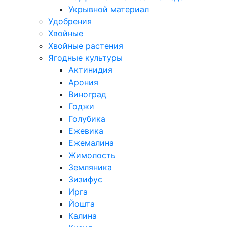
Укрывной материал
Удобрения
Хвойные
Хвойные растения
Ягодные культуры
Актинидия
Арония
Виноград
Годжи
Голубика
Ежевика
Ежемалина
Жимолость
Земляника
Зизифус
Ирга
Йошта
Калина