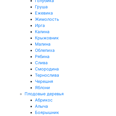
Голубика
Груша
Ежевика
Жимолость
Ирга
Калина
Крыжовник
Малина
Облепиха
Рябина
Слива
Смородина
Тернослива
Черешня
Яблони
Плодовые деревья
Абрикос
Алыча
Боярышник