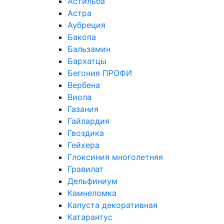
Астильба
Астра
Аубреция
Бакопа
Бальзамин
Бархатцы
Бегония ПРОФИ
Вербена
Виола
Газания
Гайлардия
Гвоздика
Гейхера
Глоксиния многолетняя
Гравилат
Дельфиниум
Камнеломка
Капуста декоративная
Катарантус