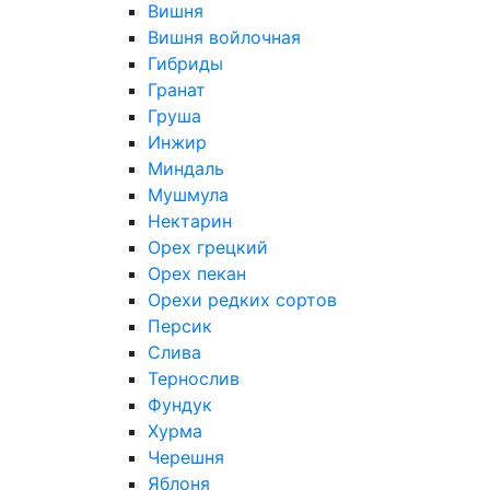
Вишня
Вишня войлочная
Гибриды
Гранат
Груша
Инжир
Миндаль
Мушмула
Нектарин
Орех грецкий
Орех пекан
Орехи редких сортов
Персик
Слива
Тернослив
Фундук
Хурма
Черешня
Яблоня