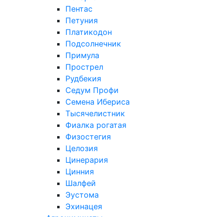
Пентас
Петуния
Платикодон
Подсолнечник
Примула
Прострел
Рудбекия
Седум Профи
Семена Ибериса
Тысячелистник
Фиалка рогатая
Физостегия
Целозия
Цинерария
Цинния
Шалфей
Эустома
Эхинацея