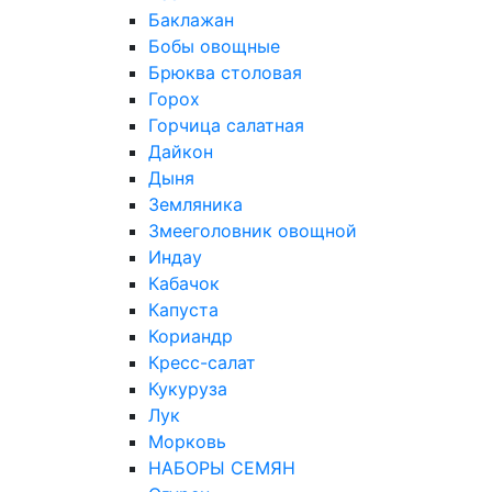
Баклажан
Бобы овощные
Брюква столовая
Горох
Горчица салатная
Дайкон
Дыня
Земляника
Змееголовник овощной
Индау
Кабачок
Капуста
Кориандр
Кресс-салат
Кукуруза
Лук
Морковь
НАБОРЫ СЕМЯН