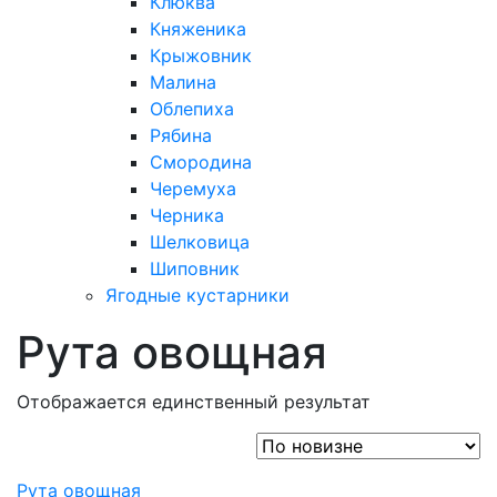
Клюква
Княженика
Крыжовник
Малина
Облепиха
Рябина
Смородина
Черемуха
Черника
Шелковица
Шиповник
Ягодные кустарники
Рута овощная
Отображается единственный результат
Рута овощная