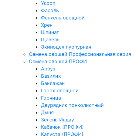
Укроп
Фасоль
Фенхель овощной
Хрен
Шпинат
Щавель
Эхиноцея пурпурная
Семена овощей Профессиональная серия
Семена овощей ПРОФИ
Арбуз
Базилик
Баклажан
Горох овощной
Горчица
Двурядник тонколистный
Дыня
Зелень Индау
Кабачок (ПРОФИ)
Капуста (ПРОФИ)