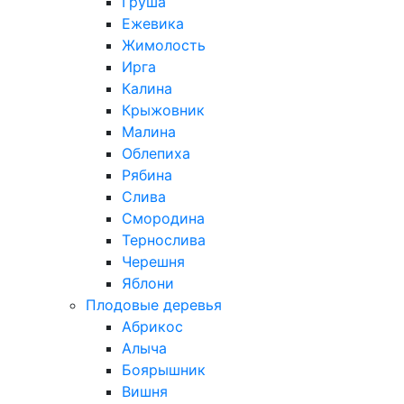
Груша
Ежевика
Жимолость
Ирга
Калина
Крыжовник
Малина
Облепиха
Рябина
Слива
Смородина
Тернослива
Черешня
Яблони
Плодовые деревья
Абрикос
Алыча
Боярышник
Вишня