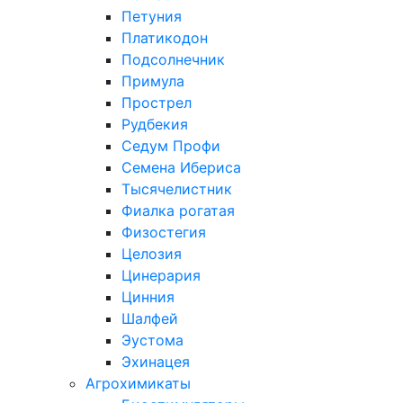
Петуния
Платикодон
Подсолнечник
Примула
Прострел
Рудбекия
Седум Профи
Семена Ибериса
Тысячелистник
Фиалка рогатая
Физостегия
Целозия
Цинерария
Цинния
Шалфей
Эустома
Эхинацея
Агрохимикаты