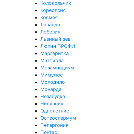
Колокольчик
Кореопсис
Космея
Лаванда
Лобелия
Львиный зев
Люпин ПРОФИ
Маргаритка
Маттиола
Меламподиум
Мимулюс
Молодило
Монарда
Незабудка
Нивянник
Однолетние
Остеоспермум
Пеларгония
Пентас