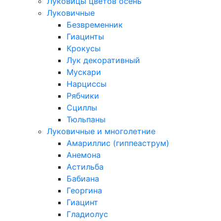
Луковицы цветов осень
Луковичные
Безвременник
Гиацинты
Крокусы
Лук декоративный
Мускари
Нарциссы
Рябчики
Сциллы
Тюльпаны
Луковичные и многолетние
Амариллис (гиппеаструм)
Анемона
Астильба
Бабиана
Георгина
Гиацинт
Гладиолус