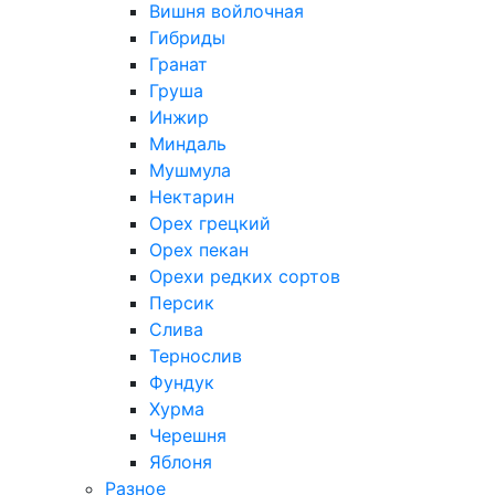
Вишня войлочная
Гибриды
Гранат
Груша
Инжир
Миндаль
Мушмула
Нектарин
Орех грецкий
Орех пекан
Орехи редких сортов
Персик
Слива
Тернослив
Фундук
Хурма
Черешня
Яблоня
Разное