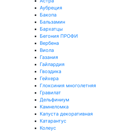
Астра
Аубреция
Бакопа
Бальзамин
Бархатцы
Бегония ПРОФИ
Вербена
Виола
Газания
Гайлардия
Гвоздика
Гейхера
Глоксиния многолетняя
Гравилат
Дельфиниум
Камнеломка
Капуста декоративная
Катарантус
Колеус