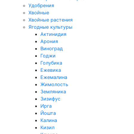
Удобрения
Хвойные
Хвойные растения
Ягодные культуры
Актинидия
Арония
Виноград
Годжи
Голубика
Ежевика
Ежемалина
Жимолость
Земляника
Зизифус
Ирга
Йошта
Калина
Кизил