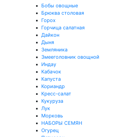
Бобы овощные
Брюква столовая
Горох
Горчица салатная
Дайкон
Дыня
Земляника
Змееголовник овощной
Индау
Кабачок
Капуста
Кориандр
Кресс-салат
Кукуруза
Лук
Морковь
НАБОРЫ СЕМЯН
Огурец