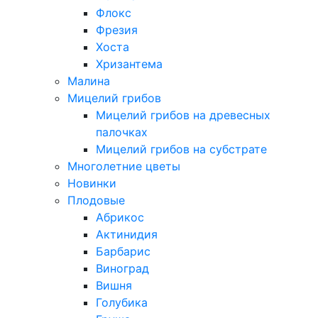
Флокс
Фрезия
Хоста
Хризантема
Малина
Мицелий грибов
Мицелий грибов на древесных
палочках
Мицелий грибов на субстрате
Многолетние цветы
Новинки
Плодовые
Абрикос
Актинидия
Барбарис
Виноград
Вишня
Голубика