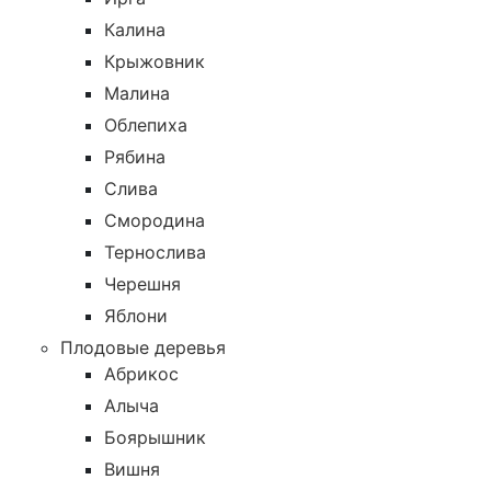
Калина
Крыжовник
Малина
Облепиха
Рябина
Слива
Смородина
Тернослива
Черешня
Яблони
Плодовые деревья
Абрикос
Алыча
Боярышник
Вишня