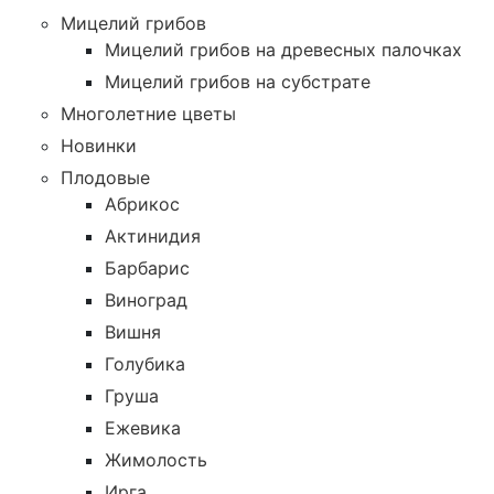
Мицелий грибов
Мицелий грибов на древесных палочках
Мицелий грибов на субстрате
Многолетние цветы
Новинки
Плодовые
Абрикос
Актинидия
Барбарис
Виноград
Вишня
Голубика
Груша
Ежевика
Жимолость
Ирга