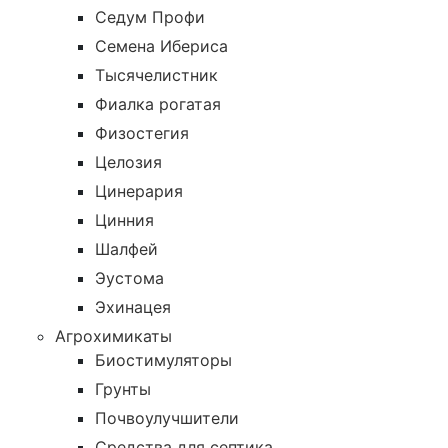
Седум Профи
Семена Ибериса
Тысячелистник
Фиалка рогатая
Физостегия
Целозия
Цинерария
Цинния
Шалфей
Эустома
Эхинацея
Агрохимикаты
Биостимуляторы
Грунты
Почвоулучшители
Средства для септика