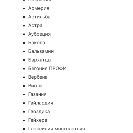
Армерия
Астильба
Астра
Аубреция
Бакопа
Бальзамин
Бархатцы
Бегония ПРОФИ
Вербена
Виола
Газания
Гайлардия
Гвоздика
Гейхера
Глоксиния многолетняя