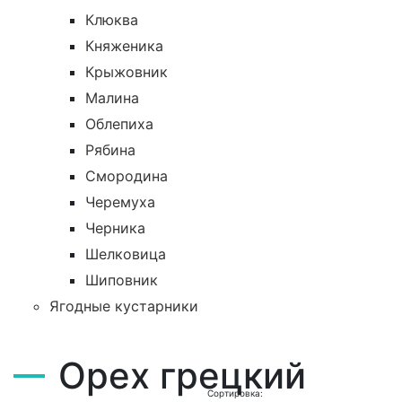
Клюква
Княженика
Крыжовник
Малина
Облепиха
Рябина
Смородина
Черемуха
Черника
Шелковица
Шиповник
Ягодные кустарники
Орех грецкий