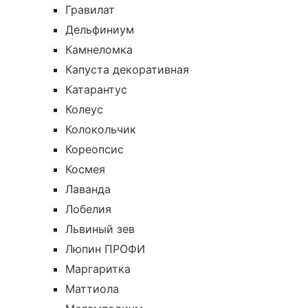
Гравилат
Дельфиниум
Камнеломка
Капуста декоративная
Катарантус
Колеус
Колокольчик
Кореопсис
Космея
Лаванда
Лобелия
Львиный зев
Люпин ПРОФИ
Маргаритка
Маттиола