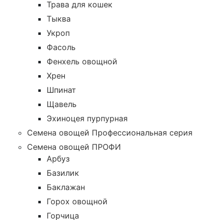
Трава для кошек
Тыква
Укроп
Фасоль
Фенхель овощной
Хрен
Шпинат
Щавель
Эхиноцея пурпурная
Семена овощей Профессиональная серия
Семена овощей ПРОФИ
Арбуз
Базилик
Баклажан
Горох овощной
Горчица