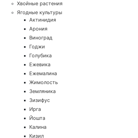
Хвойные растения
Ягодные культуры
Актинидия
Арония
Виноград
Годжи
Голубика
Ежевика
Ежемалина
Жимолость
Земляника
Зизифус
Ирга
Йошта
Калина
Кизил