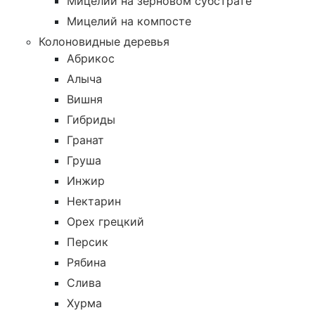
Мицелий на зерновом субстрате
Мицелий на компосте
Колоновидные деревья
Абрикос
Алыча
Вишня
Гибриды
Гранат
Груша
Инжир
Нектарин
Орех грецкий
Персик
Рябина
Слива
Хурма