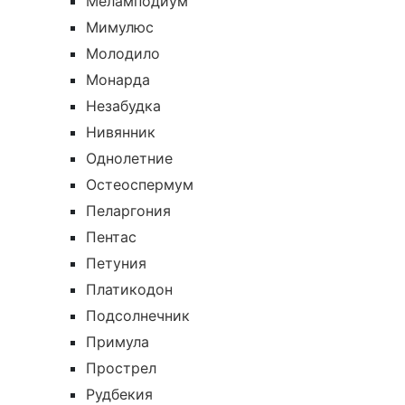
Меламподиум
Мимулюс
Молодило
Монарда
Незабудка
Нивянник
Однолетние
Остеоспермум
Пеларгония
Пентас
Петуния
Платикодон
Подсолнечник
Примула
Прострел
Рудбекия