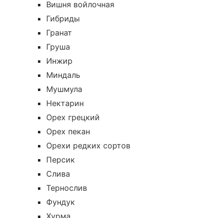
Вишня войлочная
Гибриды
Гранат
Груша
Инжир
Миндаль
Мушмула
Нектарин
Орех грецкий
Орех пекан
Орехи редких сортов
Персик
Слива
Тернослив
Фундук
Хурма