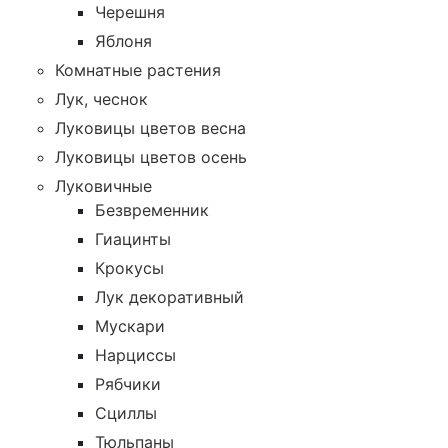
Черешня
Яблоня
Комнатные растения
Лук, чеснок
Луковицы цветов весна
Луковицы цветов осень
Луковичные
Безвременник
Гиацинты
Крокусы
Лук декоративный
Мускари
Нарциссы
Рябчики
Сциллы
Тюльпаны