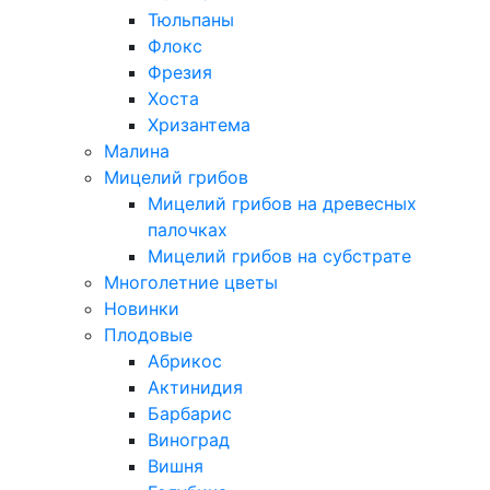
Тюльпаны
Флокс
Фрезия
Хоста
Хризантема
Малина
Мицелий грибов
Мицелий грибов на древесных
палочках
Мицелий грибов на субстрате
Многолетние цветы
Новинки
Плодовые
Абрикос
Актинидия
Барбарис
Виноград
Вишня