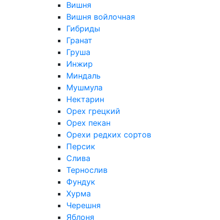
Вишня
Вишня войлочная
Гибриды
Гранат
Груша
Инжир
Миндаль
Мушмула
Нектарин
Орех грецкий
Орех пекан
Орехи редких сортов
Персик
Слива
Тернослив
Фундук
Хурма
Черешня
Яблоня