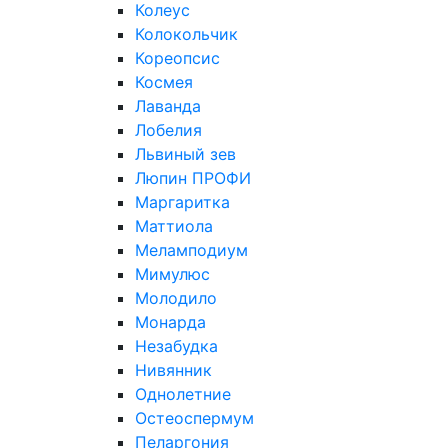
Колеус
Колокольчик
Кореопсис
Космея
Лаванда
Лобелия
Львиный зев
Люпин ПРОФИ
Маргаритка
Маттиола
Меламподиум
Мимулюс
Молодило
Монарда
Незабудка
Нивянник
Однолетние
Остеоспермум
Пеларгония