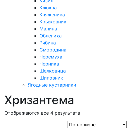
Кизил
Клюква
Княженика
Крыжовник
Малина
Облепиха
Рябина
Смородина
Черемуха
Черника
Шелковица
Шиповник
Ягодные кустарники
Хризантема
Отображаются все 4 результата