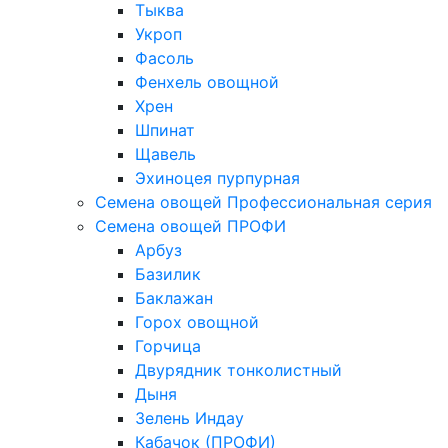
Тыква
Укроп
Фасоль
Фенхель овощной
Хрен
Шпинат
Щавель
Эхиноцея пурпурная
Семена овощей Профессиональная серия
Семена овощей ПРОФИ
Арбуз
Базилик
Баклажан
Горох овощной
Горчица
Двурядник тонколистный
Дыня
Зелень Индау
Кабачок (ПРОФИ)