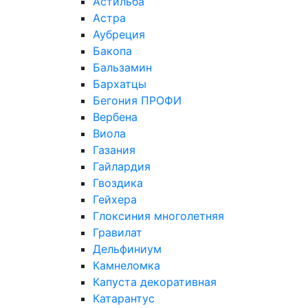
Астильба
Астра
Аубреция
Бакопа
Бальзамин
Бархатцы
Бегония ПРОФИ
Вербена
Виола
Газания
Гайлардия
Гвоздика
Гейхера
Глоксиния многолетняя
Гравилат
Дельфиниум
Камнеломка
Капуста декоративная
Катарантус