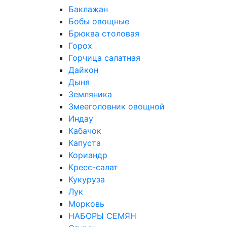
Баклажан
Бобы овощные
Брюква столовая
Горох
Горчица салатная
Дайкон
Дыня
Земляника
Змееголовник овощной
Индау
Кабачок
Капуста
Кориандр
Кресс-салат
Кукуруза
Лук
Морковь
НАБОРЫ СЕМЯН