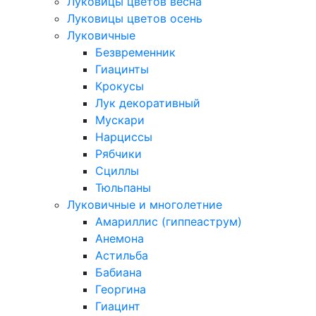
Луковицы цветов весна
Луковицы цветов осень
Луковичные
Безвременник
Гиацинты
Крокусы
Лук декоративный
Мускари
Нарциссы
Рябчики
Сциллы
Тюльпаны
Луковичные и многолетние
Амариллис (гиппеаструм)
Анемона
Астильба
Бабиана
Георгина
Гиацинт