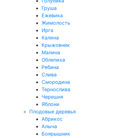
Голубика
Груша
Ежевика
Жимолость
Ирга
Калина
Крыжовник
Малина
Облепиха
Рябина
Слива
Смородина
Тернослива
Черешня
Яблони
Плодовые деревья
Абрикос
Алыча
Боярышник