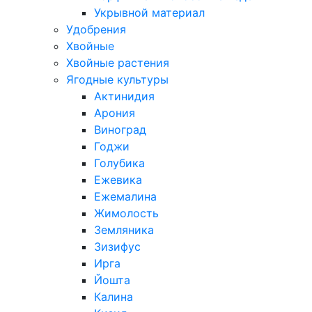
Укрывной материал
Удобрения
Хвойные
Хвойные растения
Ягодные культуры
Актинидия
Арония
Виноград
Годжи
Голубика
Ежевика
Ежемалина
Жимолость
Земляника
Зизифус
Ирга
Йошта
Калина