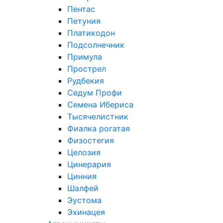
Пентас
Петуния
Платикодон
Подсолнечник
Примула
Прострел
Рудбекия
Седум Профи
Семена Ибериса
Тысячелистник
Фиалка рогатая
Физостегия
Целозия
Цинерария
Цинния
Шалфей
Эустома
Эхинацея