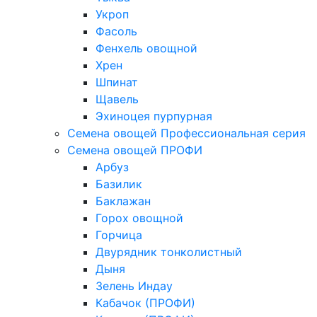
Укроп
Фасоль
Фенхель овощной
Хрен
Шпинат
Щавель
Эхиноцея пурпурная
Семена овощей Профессиональная серия
Семена овощей ПРОФИ
Арбуз
Базилик
Баклажан
Горох овощной
Горчица
Двурядник тонколистный
Дыня
Зелень Индау
Кабачок (ПРОФИ)