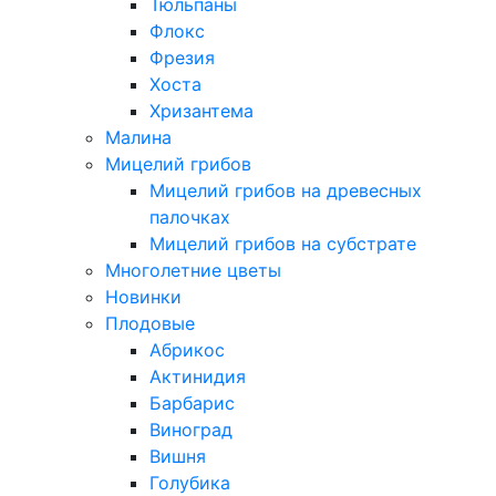
Тюльпаны
Флокс
Фрезия
Хоста
Хризантема
Малина
Мицелий грибов
Мицелий грибов на древесных
палочках
Мицелий грибов на субстрате
Многолетние цветы
Новинки
Плодовые
Абрикос
Актинидия
Барбарис
Виноград
Вишня
Голубика