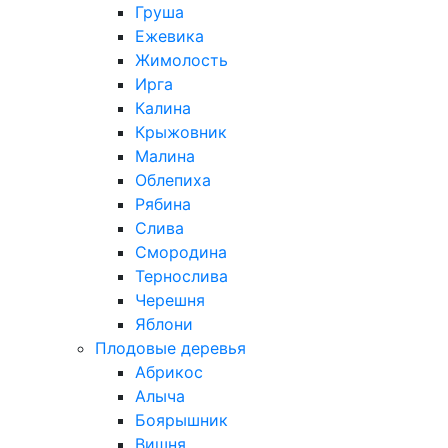
Груша
Ежевика
Жимолость
Ирга
Калина
Крыжовник
Малина
Облепиха
Рябина
Слива
Смородина
Тернослива
Черешня
Яблони
Плодовые деревья
Абрикос
Алыча
Боярышник
Вишня