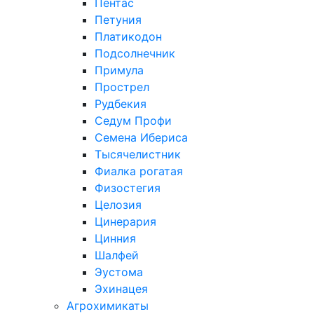
Пентас
Петуния
Платикодон
Подсолнечник
Примула
Прострел
Рудбекия
Седум Профи
Семена Ибериса
Тысячелистник
Фиалка рогатая
Физостегия
Целозия
Цинерария
Цинния
Шалфей
Эустома
Эхинацея
Агрохимикаты