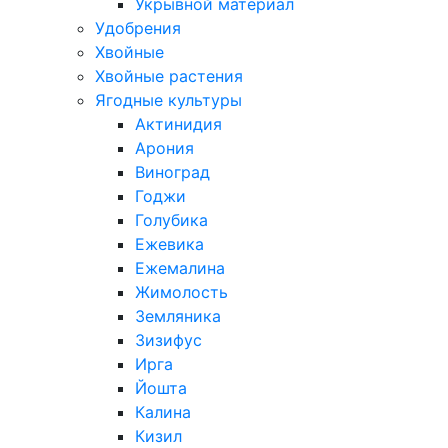
Укрывной материал
Удобрения
Хвойные
Хвойные растения
Ягодные культуры
Актинидия
Арония
Виноград
Годжи
Голубика
Ежевика
Ежемалина
Жимолость
Земляника
Зизифус
Ирга
Йошта
Калина
Кизил