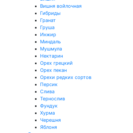
Вишня войлочная
Гибриды
Гранат
Груша
Инжир
Миндаль
Мушмула
Нектарин
Орех грецкий
Орех пекан
Орехи редких сортов
Персик
Слива
Тернослив
Фундук
Хурма
Черешня
Яблоня