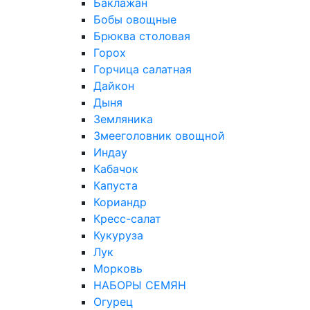
Баклажан
Бобы овощные
Брюква столовая
Горох
Горчица салатная
Дайкон
Дыня
Земляника
Змееголовник овощной
Индау
Кабачок
Капуста
Кориандр
Кресс-салат
Кукуруза
Лук
Морковь
НАБОРЫ СЕМЯН
Огурец