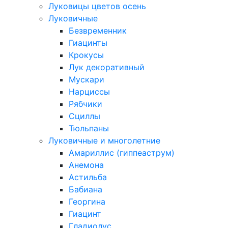
Луковицы цветов осень
Луковичные
Безвременник
Гиацинты
Крокусы
Лук декоративный
Мускари
Нарциссы
Рябчики
Сциллы
Тюльпаны
Луковичные и многолетние
Амариллис (гиппеаструм)
Анемона
Астильба
Бабиана
Георгина
Гиацинт
Гладиолус