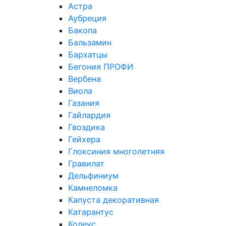
Астра
Аубреция
Бакопа
Бальзамин
Бархатцы
Бегония ПРОФИ
Вербена
Виола
Газания
Гайлардия
Гвоздика
Гейхера
Глоксиния многолетняя
Гравилат
Дельфиниум
Камнеломка
Капуста декоративная
Катарантус
Колеус