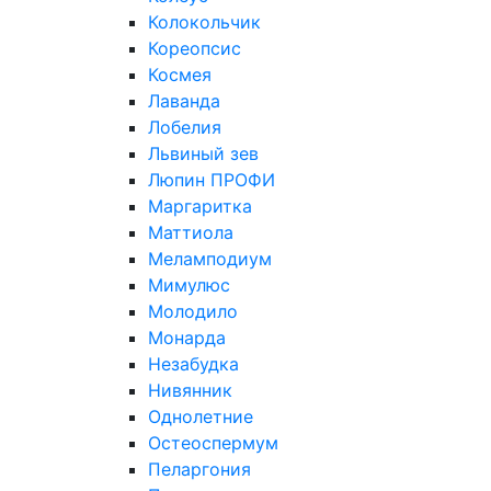
Колокольчик
Кореопсис
Космея
Лаванда
Лобелия
Львиный зев
Люпин ПРОФИ
Маргаритка
Маттиола
Меламподиум
Мимулюс
Молодило
Монарда
Незабудка
Нивянник
Однолетние
Остеоспермум
Пеларгония