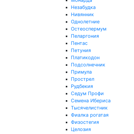
Монарда
Незабудка
Нивянник
Однолетние
Остеоспермум
Пеларгония
Пентас
Петуния
Платикодон
Подсолнечник
Примула
Прострел
Рудбекия
Седум Профи
Семена Ибериса
Тысячелистник
Фиалка рогатая
Физостегия
Целозия