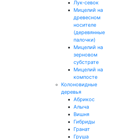
Лук-севок
Мицелий на
древесном
носителе
(деревянные
палочки)
Мицелий на
зерновом
субстрате
Мицелий на
компосте
Колоновидные
деревья
Абрикос
Алыча
Вишня
Гибриды
Гранат
Груша