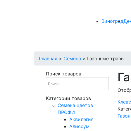
Виноград
Де
Главная
>
Семена
>
Газонные травы
Г
Поиск товаров
Отобр
Категории товаров
Клев
Cемена цветов
Катег
ПРОФИ
Газон
Аквилегия
Алиссум