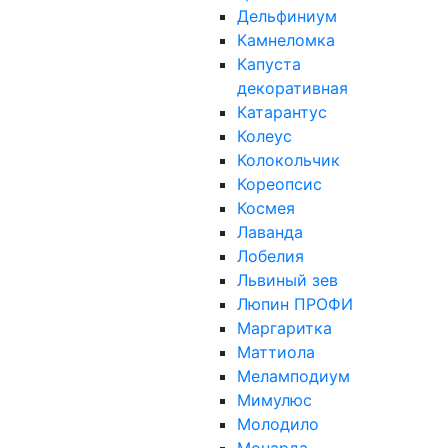
Дельфиниум
Камнеломка
Капуста
декоративная
Катарантус
Колеус
Колокольчик
Кореопсис
Космея
Лаванда
Лобелия
Львиный зев
Люпин ПРОФИ
Маргаритка
Маттиола
Меламподиум
Мимулюс
Молодило