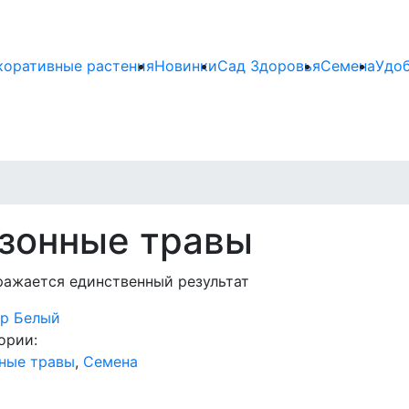
коративные растения
Новинки
Сад Здоровья
Семена
Удо
азонные травы
ажается единственный результат
ер Белый
ории:
ные травы
,
Семена