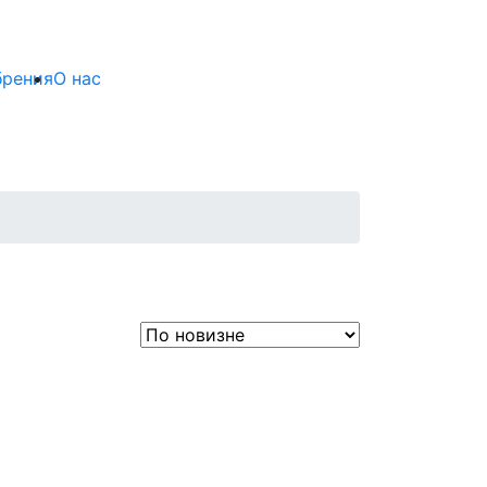
брения
О нас