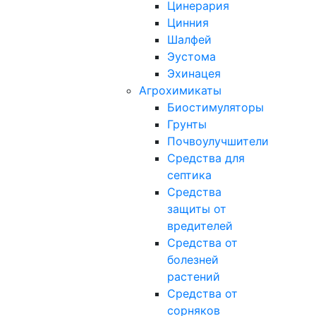
Цинерария
Цинния
Шалфей
Эустома
Эхинацея
Агрохимикаты
Биостимуляторы
Грунты
Почвоулучшители
Средства для
септика
Средства
защиты от
вредителей
Средства от
болезней
растений
Средства от
сорняков