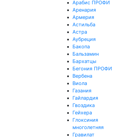
Арабис ПРОФИ
Аренария
Армерия
Астильба
Астра
Аубреция
Бакопа
Бальзамин
Бархатцы
Бегония ПРОФИ
Вербена
Виола
Газания
Гайлардия
Гвоздика
Гейхера
Глоксиния
многолетняя
Гравилат