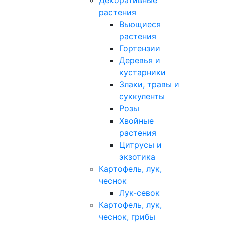
Декоративные
растения
Вьющиеся
растения
Гортензии
Деревья и
кустарники
Злаки, травы и
суккуленты
Розы
Хвойные
растения
Цитрусы и
экзотика
Картофель, лук,
чеснок
Лук-севок
Картофель, лук,
чеснок, грибы