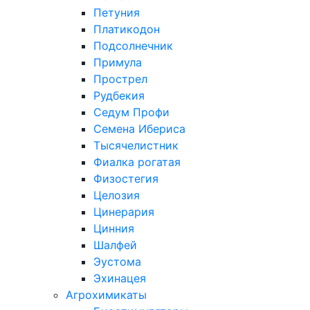
Петуния
Платикодон
Подсолнечник
Примула
Прострел
Рудбекия
Седум Профи
Семена Ибериса
Тысячелистник
Фиалка рогатая
Физостегия
Целозия
Цинерария
Цинния
Шалфей
Эустома
Эхинацея
Агрохимикаты