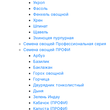
Укроп
Фасоль
Фенхель овощной
Хрен
Шпинат
Щавель
Эхиноцея пурпурная
Семена овощей Профессиональная серия
Семена овощей ПРОФИ
Арбуз
Базилик
Баклажан
Горох овощной
Горчица
Двурядник тонколистный
Дыня
Зелень Индау
Кабачок (ПРОФИ)
Капуста (ПРОФИ)