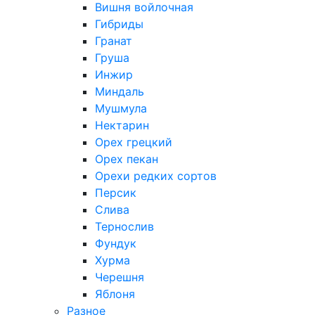
Вишня войлочная
Гибриды
Гранат
Груша
Инжир
Миндаль
Мушмула
Нектарин
Орех грецкий
Орех пекан
Орехи редких сортов
Персик
Слива
Тернослив
Фундук
Хурма
Черешня
Яблоня
Разное