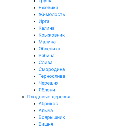
Груша
Ежевика
Жимолость
Ирга
Калина
Крыжовник
Малина
Облепиха
Рябина
Слива
Смородина
Тернослива
Черешня
Яблони
Плодовые деревья
Абрикос
Алыча
Боярышник
Вишня