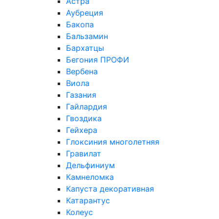
Астра
Аубреция
Бакопа
Бальзамин
Бархатцы
Бегония ПРОФИ
Вербена
Виола
Газания
Гайлардия
Гвоздика
Гейхера
Глоксиния многолетняя
Гравилат
Дельфиниум
Камнеломка
Капуста декоративная
Катарантус
Колеус