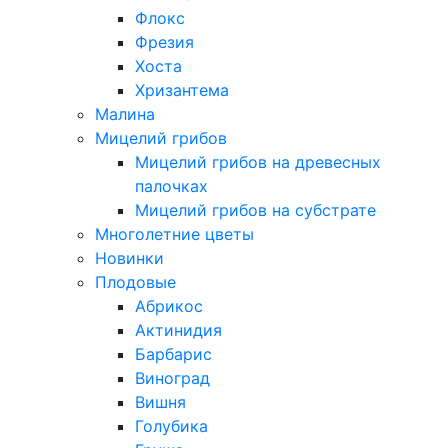
Флокс
Фрезия
Хоста
Хризантема
Малина
Мицелий грибов
Мицелий грибов на древесных
палочках
Мицелий грибов на субстрате
Многолетние цветы
Новинки
Плодовые
Абрикос
Актинидия
Барбарис
Виноград
Вишня
Голубика