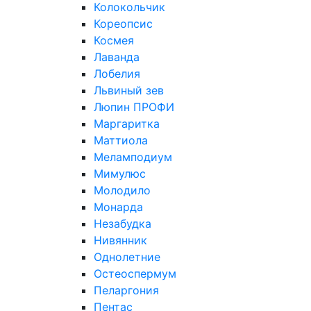
Колокольчик
Кореопсис
Космея
Лаванда
Лобелия
Львиный зев
Люпин ПРОФИ
Маргаритка
Маттиола
Меламподиум
Мимулюс
Молодило
Монарда
Незабудка
Нивянник
Однолетние
Остеоспермум
Пеларгония
Пентас