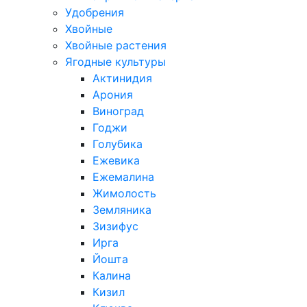
Удобрения
Хвойные
Хвойные растения
Ягодные культуры
Актинидия
Арония
Виноград
Годжи
Голубика
Ежевика
Ежемалина
Жимолость
Земляника
Зизифус
Ирга
Йошта
Калина
Кизил