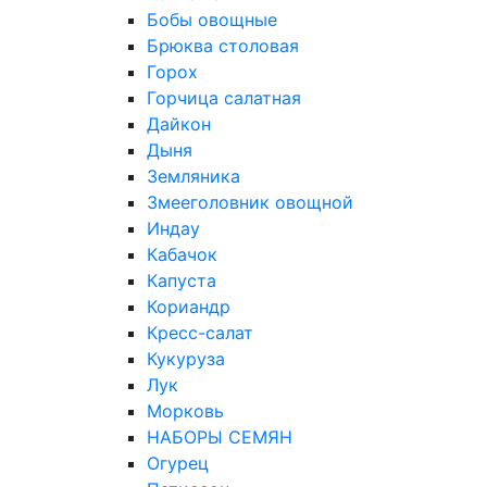
Бобы овощные
Брюква столовая
Горох
Горчица салатная
Дайкон
Дыня
Земляника
Змееголовник овощной
Индау
Кабачок
Капуста
Кориандр
Кресс-салат
Кукуруза
Лук
Морковь
НАБОРЫ СЕМЯН
Огурец