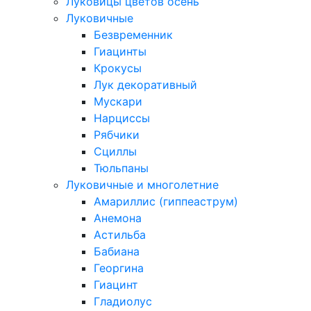
Луковицы цветов осень
Луковичные
Безвременник
Гиацинты
Крокусы
Лук декоративный
Мускари
Нарциссы
Рябчики
Сциллы
Тюльпаны
Луковичные и многолетние
Амариллис (гиппеаструм)
Анемона
Астильба
Бабиана
Георгина
Гиацинт
Гладиолус