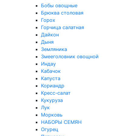
Бобы овощные
Брюква столовая
Горох
Горчица салатная
Дайкон
Дыня
Земляника
Змееголовник овощной
Индау
Кабачок
Капуста
Кориандр
Кресс-салат
Кукуруза
Лук
Морковь
НАБОРЫ СЕМЯН
Огурец