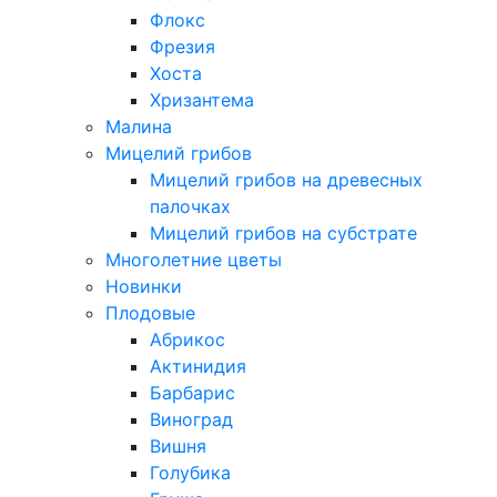
Флокс
Фрезия
Хоста
Хризантема
Малина
Мицелий грибов
Мицелий грибов на древесных
палочках
Мицелий грибов на субстрате
Многолетние цветы
Новинки
Плодовые
Абрикос
Актинидия
Барбарис
Виноград
Вишня
Голубика