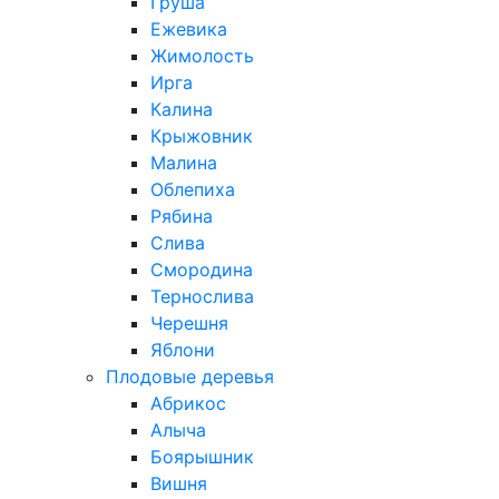
Груша
Ежевика
Жимолость
Ирга
Калина
Крыжовник
Малина
Облепиха
Рябина
Слива
Смородина
Тернослива
Черешня
Яблони
Плодовые деревья
Абрикос
Алыча
Боярышник
Вишня