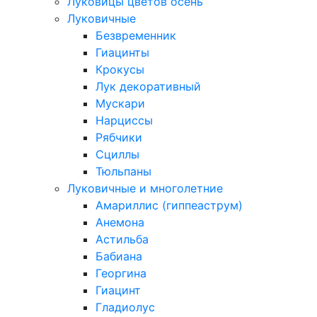
Луковицы цветов осень
Луковичные
Безвременник
Гиацинты
Крокусы
Лук декоративный
Мускари
Нарциссы
Рябчики
Сциллы
Тюльпаны
Луковичные и многолетние
Амариллис (гиппеаструм)
Анемона
Астильба
Бабиана
Георгина
Гиацинт
Гладиолус