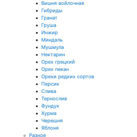
Вишня войлочная
Гибриды
Гранат
Груша
Инжир
Миндаль
Мушмула
Нектарин
Орех грецкий
Орех пекан
Орехи редких сортов
Персик
Слива
Тернослив
Фундук
Хурма
Черешня
Яблоня
Разное