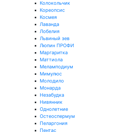
Колокольчик
Кореопсис
Космея
Лаванда
Лобелия
Львиный зев
Люпин ПРОФИ
Маргаритка
Маттиола
Меламподиум
Мимулюс
Молодило
Монарда
Незабудка
Нивянник
Однолетние
Остеоспермум
Пеларгония
Пентас