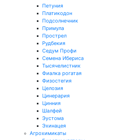
Петуния
Платикодон
Подсолнечник
Примула
Прострел
Рудбекия
Седум Профи
Семена Ибериса
Тысячелистник
Фиалка рогатая
Физостегия
Целозия
Цинерария
Цинния
Шалфей
Эустома
Эхинацея
Агрохимикаты