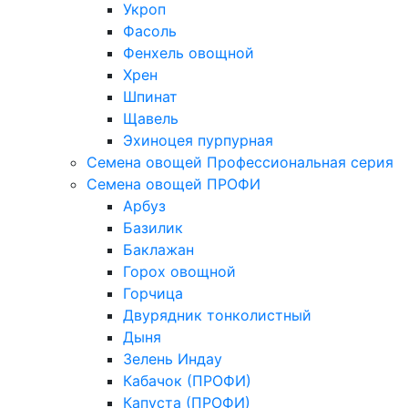
Укроп
Фасоль
Фенхель овощной
Хрен
Шпинат
Щавель
Эхиноцея пурпурная
Семена овощей Профессиональная серия
Семена овощей ПРОФИ
Арбуз
Базилик
Баклажан
Горох овощной
Горчица
Двурядник тонколистный
Дыня
Зелень Индау
Кабачок (ПРОФИ)
Капуста (ПРОФИ)