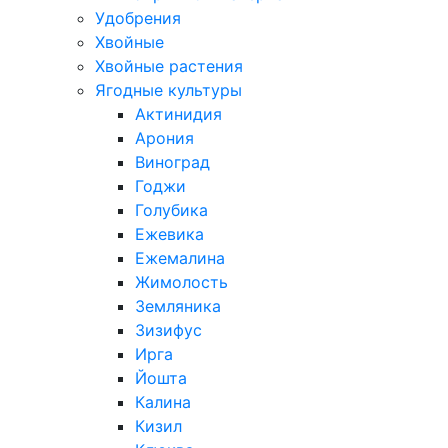
Удобрения
Хвойные
Хвойные растения
Ягодные культуры
Актинидия
Арония
Виноград
Годжи
Голубика
Ежевика
Ежемалина
Жимолость
Земляника
Зизифус
Ирга
Йошта
Калина
Кизил