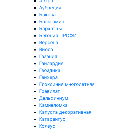
Астра
Аубреция
Бакопа
Бальзамин
Бархатцы
Бегония ПРОФИ
Вербена
Виола
Газания
Гайлардия
Гвоздика
Гейхера
Глоксиния многолетняя
Гравилат
Дельфиниум
Камнеломка
Капуста декоративная
Катарантус
Колеус