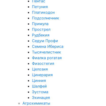
Пентас
Петуния
Платикодон
Подсолнечник
Примула
Прострел
Рудбекия
Седум Профи
Семена Ибериса
Тысячелистник
Фиалка рогатая
Физостегия
Целозия
Цинерария
Цинния
Шалфей
Эустома
Эхинацея
Агрохимикаты