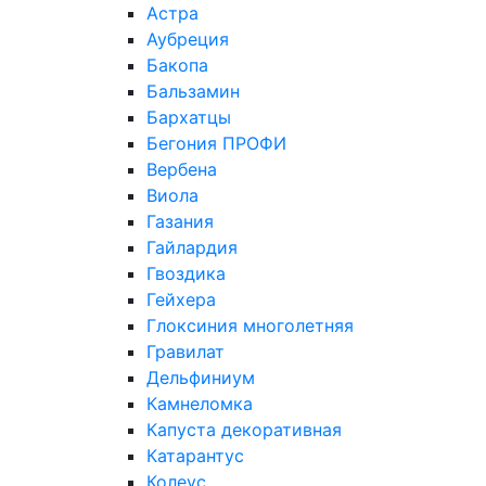
Астра
Аубреция
Бакопа
Бальзамин
Бархатцы
Бегония ПРОФИ
Вербена
Виола
Газания
Гайлардия
Гвоздика
Гейхера
Глоксиния многолетняя
Гравилат
Дельфиниум
Камнеломка
Капуста декоративная
Катарантус
Колеус