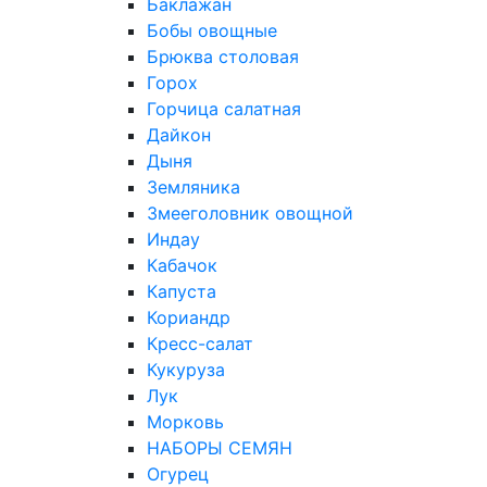
Баклажан
Бобы овощные
Брюква столовая
Горох
Горчица салатная
Дайкон
Дыня
Земляника
Змееголовник овощной
Индау
Кабачок
Капуста
Кориандр
Кресс-салат
Кукуруза
Лук
Морковь
НАБОРЫ СЕМЯН
Огурец