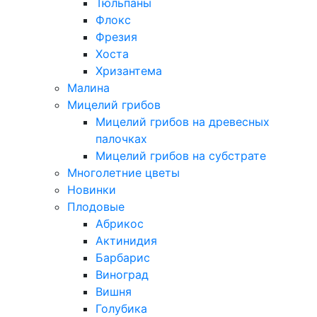
Тюльпаны
Флокс
Фрезия
Хоста
Хризантема
Малина
Мицелий грибов
Мицелий грибов на древесных
палочках
Мицелий грибов на субстрате
Многолетние цветы
Новинки
Плодовые
Абрикос
Актинидия
Барбарис
Виноград
Вишня
Голубика