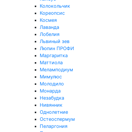
Колокольчик
Кореопсис
Космея
Лаванда
Лобелия
Львиный зев
Люпин ПРОФИ
Маргаритка
Маттиола
Меламподиум
Мимулюс
Молодило
Монарда
Незабудка
Нивянник
Однолетние
Остеоспермум
Пеларгония