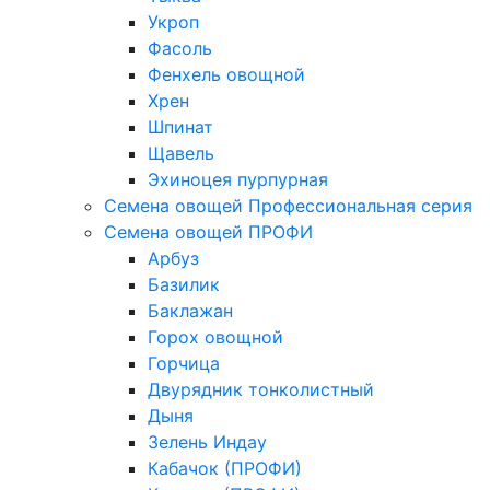
Укроп
Фасоль
Фенхель овощной
Хрен
Шпинат
Щавель
Эхиноцея пурпурная
Семена овощей Профессиональная серия
Семена овощей ПРОФИ
Арбуз
Базилик
Баклажан
Горох овощной
Горчица
Двурядник тонколистный
Дыня
Зелень Индау
Кабачок (ПРОФИ)