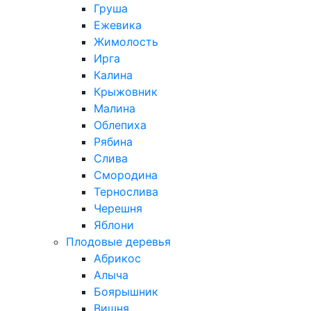
Груша
Ежевика
Жимолость
Ирга
Калина
Крыжовник
Малина
Облепиха
Рябина
Слива
Смородина
Тернослива
Черешня
Яблони
Плодовые деревья
Абрикос
Алыча
Боярышник
Вишня