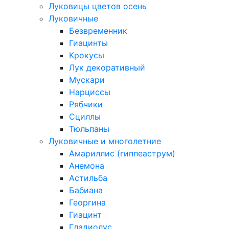
Луковицы цветов осень
Луковичные
Безвременник
Гиацинты
Крокусы
Лук декоративный
Мускари
Нарциссы
Рябчики
Сциллы
Тюльпаны
Луковичные и многолетние
Амариллис (гиппеаструм)
Анемона
Астильба
Бабиана
Георгина
Гиацинт
Гладиолус