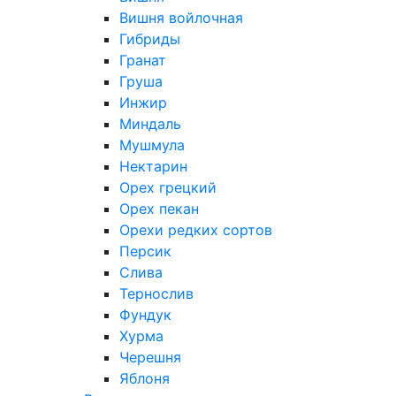
Вишня войлочная
Гибриды
Гранат
Груша
Инжир
Миндаль
Мушмула
Нектарин
Орех грецкий
Орех пекан
Орехи редких сортов
Персик
Слива
Тернослив
Фундук
Хурма
Черешня
Яблоня