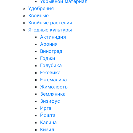
Укрывной материал
Удобрения
Хвойные
Хвойные растения
Ягодные культуры
Актинидия
Арония
Виноград
Годжи
Голубика
Ежевика
Ежемалина
Жимолость
Земляника
Зизифус
Ирга
Йошта
Калина
Кизил