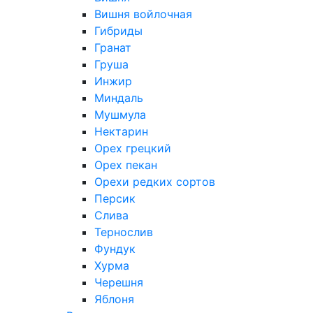
Вишня войлочная
Гибриды
Гранат
Груша
Инжир
Миндаль
Мушмула
Нектарин
Орех грецкий
Орех пекан
Орехи редких сортов
Персик
Слива
Тернослив
Фундук
Хурма
Черешня
Яблоня