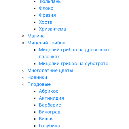
Тюльпаны
Флокс
Фрезия
Хоста
Хризантема
Малина
Мицелий грибов
Мицелий грибов на древесных
палочках
Мицелий грибов на субстрате
Многолетние цветы
Новинки
Плодовые
Абрикос
Актинидия
Барбарис
Виноград
Вишня
Голубика