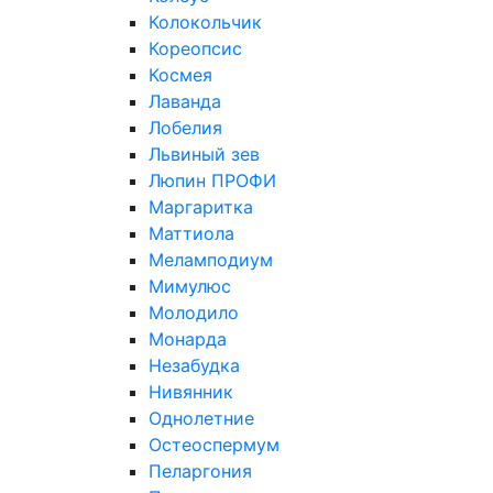
Колокольчик
Кореопсис
Космея
Лаванда
Лобелия
Львиный зев
Люпин ПРОФИ
Маргаритка
Маттиола
Меламподиум
Мимулюс
Молодило
Монарда
Незабудка
Нивянник
Однолетние
Остеоспермум
Пеларгония