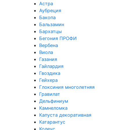
Астра
Аубреция
Бакопа
Бальзамин
Бархатцы
Бегония ПРОФИ
Вербена
Виола
Газания
Гайлардия
Гвоздика
Гейхера
Глоксиния многолетняя
Гравилат
Дельфиниум
Камнеломка
Капуста декоративная
Катарантус
Колеус