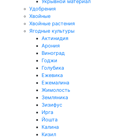
Укрывной материал
Удобрения
Хвойные
Хвойные растения
Ягодные культуры
Актинидия
Арония
Виноград
Годжи
Голубика
Ежевика
Ежемалина
Жимолость
Земляника
Зизифус
Ирга
Йошта
Калина
Кизил