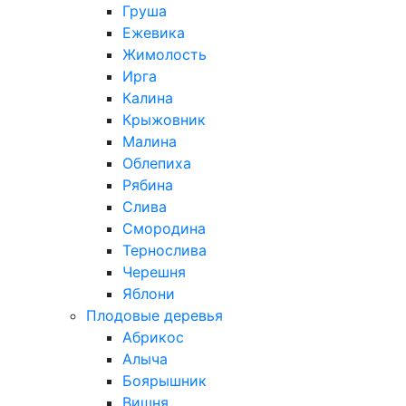
Груша
Ежевика
Жимолость
Ирга
Калина
Крыжовник
Малина
Облепиха
Рябина
Слива
Смородина
Тернослива
Черешня
Яблони
Плодовые деревья
Абрикос
Алыча
Боярышник
Вишня