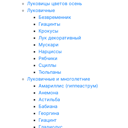
Луковицы цветов осень
Луковичные
Безвременник
Гиацинты
Крокусы
Лук декоративный
Мускари
Нарциссы
Рябчики
Сциллы
Тюльпаны
Луковичные и многолетние
Амариллис (гиппеаструм)
Анемона
Астильба
Бабиана
Георгина
Гиацинт
Гладиолус