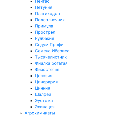
Пентас
Петуния
Платикодон
Подсолнечник
Примула
Прострел
Рудбекия
Седум Профи
Семена Ибериса
Тысячелистник
Фиалка рогатая
Физостегия
Целозия
Цинерария
Цинния
Шалфей
Эустома
Эхинацея
Агрохимикаты