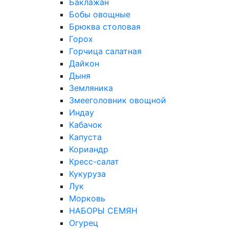
Баклажан
Бобы овощные
Брюква столовая
Горох
Горчица салатная
Дайкон
Дыня
Земляника
Змееголовник овощной
Индау
Кабачок
Капуста
Кориандр
Кресс-салат
Кукуруза
Лук
Морковь
НАБОРЫ СЕМЯН
Огурец