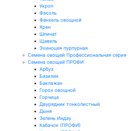
Укроп
Фасоль
Фенхель овощной
Хрен
Шпинат
Щавель
Эхиноцея пурпурная
Семена овощей Профессиональная серия
Семена овощей ПРОФИ
Арбуз
Базилик
Баклажан
Горох овощной
Горчица
Двурядник тонколистный
Дыня
Зелень Индау
Кабачок (ПРОФИ)