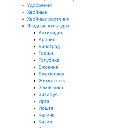
Удобрения
Хвойные
Хвойные растения
Ягодные культуры
Актинидия
Арония
Виноград
Годжи
Голубика
Ежевика
Ежемалина
Жимолость
Земляника
Зизифус
Ирга
Йошта
Калина
Кизил