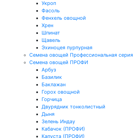
Укроп
Фасоль
Фенхель овощной
Хрен
Шпинат
Щавель
Эхиноцея пурпурная
Семена овощей Профессиональная серия
Семена овощей ПРОФИ
Арбуз
Базилик
Баклажан
Горох овощной
Горчица
Двурядник тонколистный
Дыня
Зелень Индау
Кабачок (ПРОФИ)
Капуста (ПРОФИ)