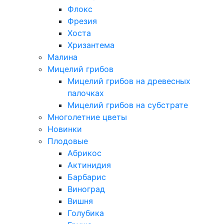
Флокс
Фрезия
Хоста
Хризантема
Малина
Мицелий грибов
Мицелий грибов на древесных
палочках
Мицелий грибов на субстрате
Многолетние цветы
Новинки
Плодовые
Абрикос
Актинидия
Барбарис
Виноград
Вишня
Голубика