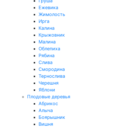
Груша
Ежевика
Жимолость
Ирга
Калина
Крыжовник
Малина
Облепиха
Рябина
Слива
Смородина
Тернослива
Черешня
Яблони
Плодовые деревья
Абрикос
Алыча
Боярышник
Вишня