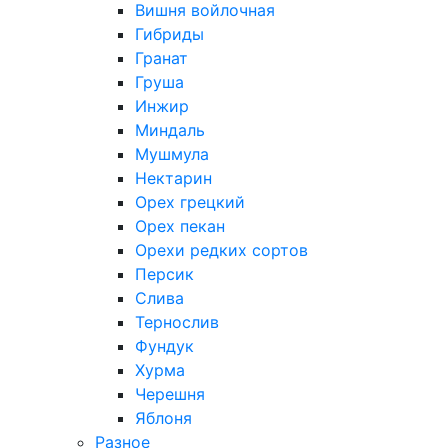
Вишня войлочная
Гибриды
Гранат
Груша
Инжир
Миндаль
Мушмула
Нектарин
Орех грецкий
Орех пекан
Орехи редких сортов
Персик
Слива
Тернослив
Фундук
Хурма
Черешня
Яблоня
Разное