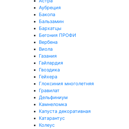
Астра
Аубреция
Бакопа
Бальзамин
Бархатцы
Бегония ПРОФИ
Вербена
Виола
Газания
Гайлардия
Гвоздика
Гейхера
Глоксиния многолетняя
Гравилат
Дельфиниум
Камнеломка
Капуста декоративная
Катарантус
Колеус