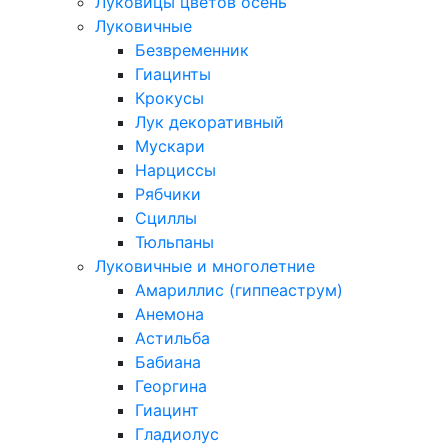
Луковицы цветов осень
Луковичные
Безвременник
Гиацинты
Крокусы
Лук декоративный
Мускари
Нарциссы
Рябчики
Сциллы
Тюльпаны
Луковичные и многолетние
Амариллис (гиппеаструм)
Анемона
Астильба
Бабиана
Георгина
Гиацинт
Гладиолус