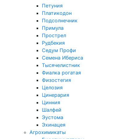
Петуния
Платикодон
Подсолнечник
Примула
Прострел
Рудбекия
Седум Профи
Семена Ибериса
Тысячелистник
Фиалка рогатая
Физостегия
Целозия
Цинерария
Цинния
Шалфей
Эустома
Эхинацея
Агрохимикаты