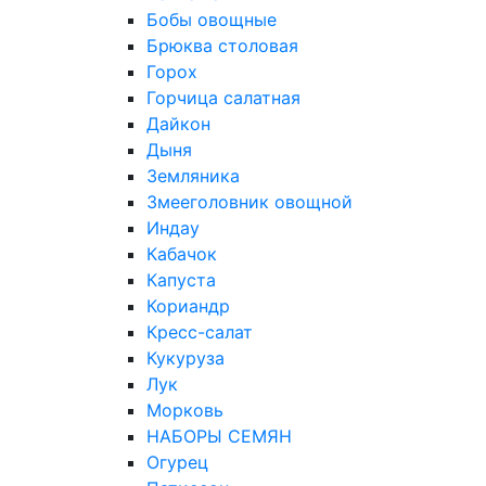
Бобы овощные
Брюква столовая
Горох
Горчица салатная
Дайкон
Дыня
Земляника
Змееголовник овощной
Индау
Кабачок
Капуста
Кориандр
Кресс-салат
Кукуруза
Лук
Морковь
НАБОРЫ СЕМЯН
Огурец