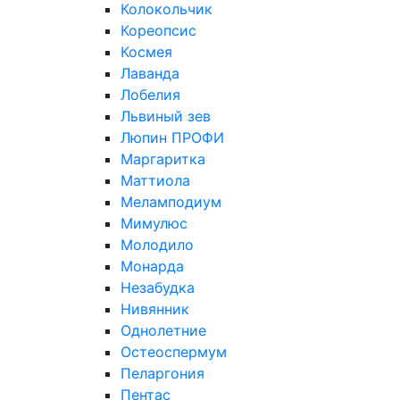
Колокольчик
Кореопсис
Космея
Лаванда
Лобелия
Львиный зев
Люпин ПРОФИ
Маргаритка
Маттиола
Меламподиум
Мимулюс
Молодило
Монарда
Незабудка
Нивянник
Однолетние
Остеоспермум
Пеларгония
Пентас